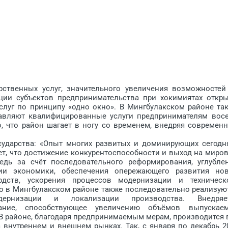
венных услуг, значительного увеличения возможностей
ции субъектов предпринимательства при хокимиятах откр
слуг по принципу «одно окно». В Мингбулакском районе та
тавляют квалифицированные услуги предпринимателям вос
о, что район шагает в ногу со временем, внедряя современ
арства: «Опыт многих развитых и доминирующих сегодн
т, что достижение конкурентоспособности и выход на миро
дь за счёт последовательного реформирования, углубле
ции экономики, обеспечения опережающего развития но
одств, ускорения процессов модернизации и техническ
о в Мингбулакском районе также последовательно реализую
рнизации и локализации производства. Внедряе
вание, способствующее увеличению объёмов выпускае
 В районе, благодаря предпринимаемым мерам, производится 
 внутреннем и внешнем рынках. Так, с января по декабрь 2