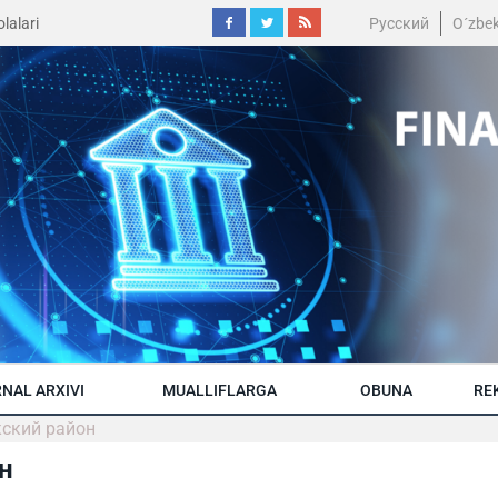
lalari
Русский
O´zbe
NAL ARXIVI
MUALLIFLARGA
OBUNA
RE
кский район
н