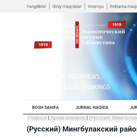
Yangiliklar
Ilmiy maqolalar
Intervyu
Reklama maqo
BOSH SAHIFA
JURNAL HAQIDA
JUR
Главная
|
Архив номеров
|
(Русский) Мингбула
(Русский) Мингбулакский райо