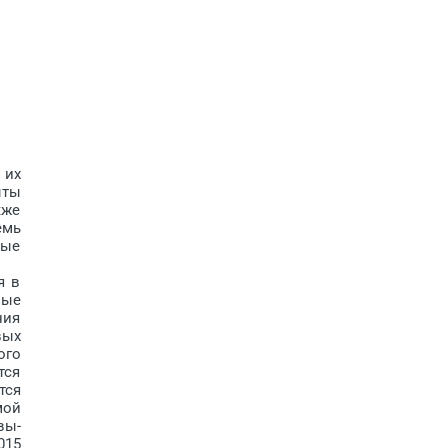
 их
ыты
кже
емь
ные
я в
вые
ния
вых
ого
тся
тся
мой
вы­
015