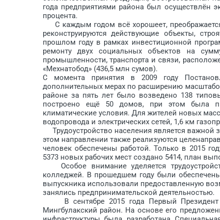
года предприятиями района был осуществлён эк
процента.
С каждым годом всё хорошеет, преображается 
реконструируются действующие объекты, стро
прошлом году в рамках инвестиционной програ
ремонту двух социальных объектов на сумм
промышленности, транспорта и связи, расположе
«Мехнатобод» (436,5 млн сумов).
С момента принятия в 2009 году Постанов
дополнительных мерах по расширению масштабов
районе за пять лет было возведено 138 типов
построено ещё 50 домов, при этом была пр
климатические условия. Для жителей новых масс
водопровода и электрических сетей, 1,6 км газоп
Трудоустройство населения является важной за
этом направлении также реализуются целенаправл
человек обеспечены работой. Только в 2015 го
5373 новых рабочих мест создано 5414, план выпо
Особое внимание уделяется трудоустройств
колледжей. В прошедшем году были обеспечены
выпускника использовали предоставленную воз
занялись предпринимательской деятельностью.
В сентябре 2015 года Первый Президент на
Мингбулакский район. На основе его предложе
инфраструктуры была разработана Специальна