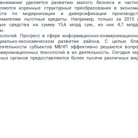
внимание уделяется развитию малого бизнеса и частн
вляются коренные структурные преобразования в эконом
бота по модернизации и диверсификации производст
имателям льготные кредиты. Например, только за 2015 
ые средства на сумму 15,6 млрд сум., из них 4,7 ­млр
ы.
логий. Прогресс в сфере информационно-коммуникацион
иально-экономичес­ком развитии района. С целью бла
деятельности субъектов МБЧП эффективно решаются вопр
уникационных технологий в их деятельность. Сегодня че
нных органов предоставляются более тысячи различных ви