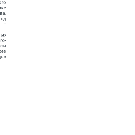
ого
ике
ва.
год
д –
ных
го­
осы
рез
дов