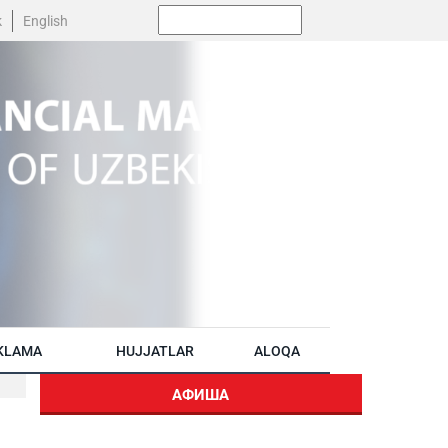
Поиск:
k
English
KLAMA
HUJJATLAR
ALOQA
АФИША