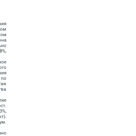
ния
ком
вом
она
ьно
8%,
ное
ого
ния
 по
тия
тва
тие
ст.
3%,
т).
ум.
рно