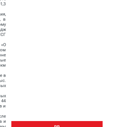
1,3
ия,
, в
ому
едж
ССГ
 «О
ком
оне
ные
 км
е в
ыс.
ных
ных
 44
в и
сле
а и
ены
PR