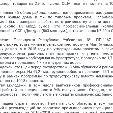
спорт товаров на 2,9 млн долл. США, план выполнен на 10
внешний облик района: возводятся современные сооружен
ятся жилые дома, в т.ч. по типовым проектам. Например
ммы была завершена работа по строительству и капитальн
у около 1,3 млрд сумов. Это профессиональный колл
нный в ССГ «Довдук» (863 млн сум.), а также школа № 20 в 
ления Президента Республики Узбекистан № ПП-1167
 строительства жилья в сельской местности» в Мингбулакс
ых домов. А в 2015 году по утверждённым проектам в рай
едусмотрена рациональная планировка и учтены мест
ивов создана необходимая инфраструктура, проведено по 1,7
ровода и проложено 1,7 км внутренних дорог.
дачей, стоящей перед государством. В Мингбулакском район
енные меры. Из 69,2 тыс. трудоспособного населения 55,1 т
ду в рамках программы по трудоустройству вместо намечен
лнен на 100,8 процента.
у молодёжи, в том числе выпускников профессиональ
 работой по специальности 94% выпускников. Отрадно, что
можность – получили льготные кредиты коммерческих банко
шей страны посетил Наманганскую область, в том чи
ний и рекомендаций по развитию промышленного потенциал
я программа на 2016–2019 годы, согласно которой намеч