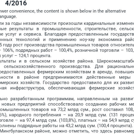
4/2016
iewer convenience, the content is shown below in the alternative
language.
и за годы независимости произошли кардинальные измене
ые результаты в промышленности, строительстве, сельс
ере услуг и сервиса. Благодаря предоставленным государст
онных технологий и применению ноу-хау экономика рай
15 году рост производства промышленных товаров относител
– 106%, подрядных работ – 100,4%, розничной торговли – 103,
услуг – 124,1 процента.
таты и в сельском хозяйстве района. Широкомасштаб
 сельскохозяйственного производства. Для рациональн
предоставленных фермерским хозяйствам в аренду, повыше
льности в районе предпринимаются действенные меры
мерских хозяйств. Государство предоставило для их разви
ая инфраструктура, обеспечивающая фермерские хозяйс
о разработанным программам, направленным на разви
новых предприятий способствовало созданию рабочих ме
мышленных товаров на 73,2 млрд сум., рост составил 108,
%), народного потребления – на 20,9 млрд сум. (131 процен
говле – на 97,4 млрд сум. (103,8%), платных – на 54,9 млрд с
ыполнены подрядные работы на 43,2 млрд сум. (100,4 процента).
нгбулакском районе, можно отметить, что здесь равноме