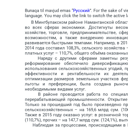
Bunaqa til mavjud emas “
Русский
”. For the sake of v
language. You may click the link to switch the active 
В Мингбулакском районе Наманганской област
во всех сферах экономики. Достигнуты весом
хозяйстве, торговле, предпринимательстве, сф
возможностям, а также внедрению инноваци
развивается быстрыми темпами. Например, в 20
2014 года составил 108,3%, сельского хозяйства 
платных услуг – 110,7%, общего объёма оказанных 
Наряду с другими сферами заметны резуль
реформирование обеспечило диверсификацию
использования сельскохозяйственных угодий, 
эффективности и рентабельности их деяте
оптимизации размеров земельных участков фер
льготы и преференции, была создана рыночн
необходимыми видами услуг.
В районе проводится работа по специальн
перерабатывающей промышленности. Открытие 
Только за прошедший год было произведено про
сельскохозяйственных – на 169,6 млрд сум. (106
Также в 2015 году оказано услуг: в розничной тор
(110,7%), прочих – на 147,7 млрд сум. (124,1%), в
Наблюдая за процессами, происходящими в Ми