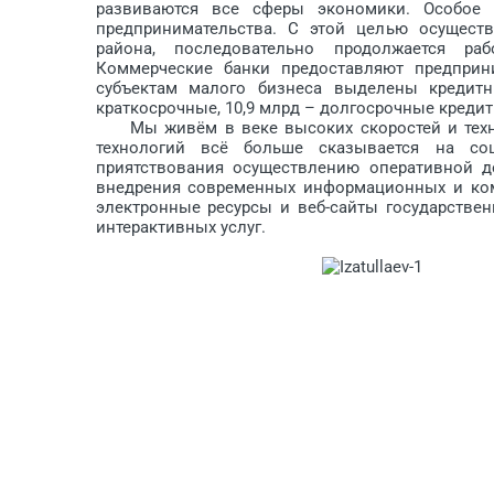
развиваются все сферы экономики. Особое 
предпринимательства. С этой целью осущест
района, последовательно продолжается ра
Коммерческие банки предоставляют предприн
субъектам малого бизнеса выделены кредитн
краткосрочные, 10,9 млрд – долгосрочные кредит
Мы живём в веке высоких скоростей и техно
технологий всё больше сказывается на соц
приятствования осуществлению опе­ративной 
внедрения современных информационных и комм
электронные ресурсы и веб-сайты государстве
интерактивных услуг.