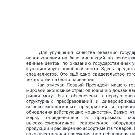
Для улучшения качества оказания государст
использования на базе инспекций по регистра
единые центры по оказанию государственных у
функционирует подобный центр. Здесь предос
специалистов. Это ещё одно свидетельство тог
технологии на благо населения.
Как отмечал Первый Президент нашего госуд
мировой экономике стран однозначно доказывае
рынки могут быть обеспечены в первую очере
структурных преобразований и диверсифика
высокотехнологичных предприятий и произв
обновления действующих мощностей». Важно, чт
меры, определённые в программах моде
высокотехнологичное современное оборудо
продукции и расширению ассортимента то­варов.
сококачественная продукция, востребованная на