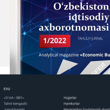
EVU
«O‘zIA–ЭВУ»
Hujjatlar
Tahrir kengashi
Hamkorlar
Jurnal haqida
Materialdan foydalanish shartl