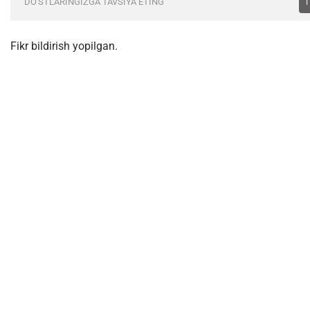
DO'STLARINGIZGA TAVSIYA ETING
Fikr bildirish yopilgan.