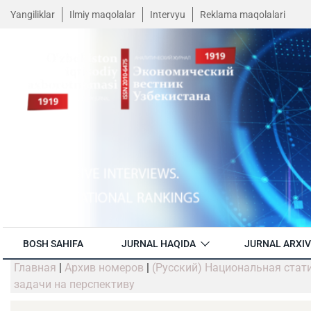
Yangiliklar
Ilmiy maqolalar
Intervyu
Reklama maqolalari
BOSH SAHIFA
JURNAL HAQIDA
JURNAL ARXIV
Главная
|
Архив номеров
|
(Русский) Национальная стат
задачи на перспективу