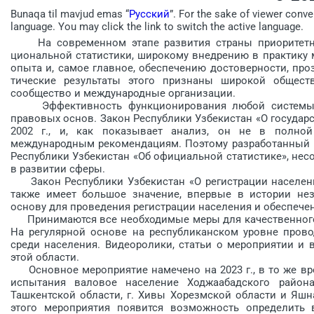
Bunaqa til mavjud emas “
Русский
”. For the sake of viewer conve
language. You may click the link to switch the active language.
На современном этапе развития страны приоритетно
циональной статистики, широкому внедрению в практику 
опыта и, самое главное, обеспечению достоверности, проз
тические результаты этого признаны широкой обществ
сообщество и международные организации.
Эффективность функционирования любой системы за
правовых основ. Закон Республики Узбекистан «О государс
2002 г., и, как показывает анализ, он не в полной
международным рекомендациям. Поэтому разработанный 
Республики Узбекистан «Об официальной статистике», нес
в развитии сферы.
Закон Республики Узбекистан «О регистрации населения»
также имеет большое значение, впервые в истории не
основу для проведения ре­гистрации населения и обеспече
Принимаются все необходимые меры для качественного 
На регулярной основе на рес­публиканском уровне прово
среди населения. Видео­ролики, статьи о мероприятии и
этой области.
Основное мероприятие намечено на 2023 г., в то же врем
испытания валовое население Ходжаабадского района 
Ташкентской области, г. Хивы Хорезмской области и Яшн
этого мероприятия появится возможность определить 