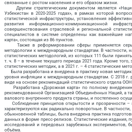
связанные с ростом населения и его образом жизни.
Другим стратегическим документом является «Национа
Узбекистан в 2020-2025 годах», в рамках которой вопр
статистической инфраструктуры, установления эффектив
развития информационно-коммуникационной инфрастр
совершенствования отраслевой и региональной статис­т
специалистов в системе определены как важнейшие нап
карта», состоящая из 86 пунктов.
Также в реформировании сферы применяется серьёз
методологии к международным стандартам. В частности, н
статистических методологий, из которых 111 были приняты
т. ч. 8 – в течение текущего периода 2021 года. Кроме тог
статистических методик, а в 2021 г. – 4 статистические мет
Была разработана и внедрена в практику новая методика
уровня инфляции к меж­дународным стандартам. С 2018 г.
виде на основе рекомендаций статистического отдела ОО
Разработана «Дорожная карта» по полному внедрению 
рекомендованной Организацией Объединённых Наций, а та
валового внутреннего продукта страны, и постепенно осущ
Соблюдение принципов открытости и прозрачности – эти
характеризуются как радикально поворотные. В частнос­ти,
обыкновенной таблицы, была внед­рена практика подготовк
данных в форме пресс-релизов. Статис­тические издания,
исследований и передовых зарубежных экспериментов, б
объёма.