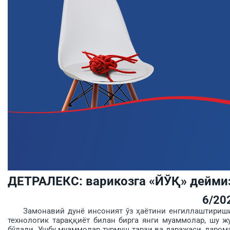
ДЕТРАЛЕКС: варикозга «ЙЎҚ» дейми
6/20
Замонавий дунё инсоният ўз ҳаётини енгиллаштириши у
технологик тараққиёт билан бирга янги муаммолар, шу 
бўлади. Ушбу муаммолар турмуш тарзи ва даражаси, дарома