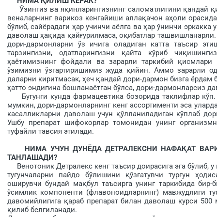
НИМА ҚИЛИШ КЕРАК?
Ўзингиз ва яқинларингизнинг саломатлигини қандай қил
веналарнинг варикоз кенгайиши аллақачон аҳоли орасида 
бўлиб, сайёрадаги ҳар учинчи аёлга ва ҳар ўнинчи эркакка
даволаш ҳақида қайғурилмаса, оқибатлар ташвишланарли.
дори-дармонларни ўз ичига оладиган катта таъсир эти
тарзингизни, одатларингизни қайта кўриб чиқишин
ҳаётимизнинг фойдали ва зарарли таркибий қисм­лари 
ўзимизни ўзгартиришимиз жуда қийин. Аммо зарарли од
даларни киритмасак, ҳеч қандай дори-дармон бизга ёрдам 
ҳатто эндигина бошланаётган бўлса, дори-дармонларсиз д
Бугунги кунда фармацевтика бозорида таклифлар кўп. 
мумкин, дори-дармонларнинг кенг ассортименти эса уларда
касалликларни даволаш учун қўлланиладиган кўплаб дор
Ушбу препарат шифокорлар томонидан унинг организмн
туфайли тавсия этилади.
НИМА УЧУН ДУНЁДА ДЕТРАЛЕКСНИ НАФАҚАТ ВАР
ТАНЛАШАДИ?
Венотоник Детралекс кенг таъсир доирасига эга бўлиб, у
тугунчаларни пайдо бўлишини қўзғатувчи турғун ҳоди
оширувчи бундай мақбул таъсирга унинг таркибида бир-
ўсимлик компоненти (флавоноидларнинг) мавжудлиги ту
давомийлигига қараб препарат билан даволаш курси 500 м
қилиб белгиланади.