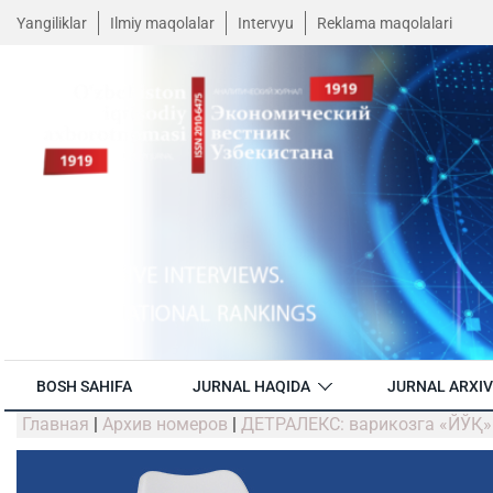
Yangiliklar
Ilmiy maqolalar
Intervyu
Reklama maqolalari
BOSH SAHIFA
JURNAL HAQIDA
JURNAL ARXIV
Главная
|
Архив номеров
|
ДЕТРАЛЕКС: варикозга «ЙЎҚ»