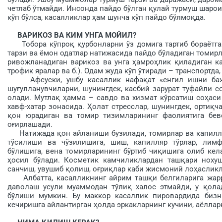
четлаб ўтмайди. Инсонда пайдо бўлган қулай турмуш шарои
кўп бўлса, касалликлар ҳам шунча кўп пайдо бўлмоқда.
ВАРИКОЗ ВА КИМ УНГА МОЙИЛ?
Тобора кўпроқ қурбонларни ўз домига тартиб бораётган
тарзи ва ёмон одатлар натижасида пайдо бўладиган томир
ривожланадиган варикоз ва унга ҳамроҳлик қиладиган ка
трофик яралар ва б.). Одам жуда кўп ўтиради – транспортда
Афсуски, ушбу касаллик нафақат «енгил ишни бажа
шуғулланувчиларни, шунингдек, касбий зарурат туфайли 
олади. Мутлақ ҳамма – савдо ва хизмат кўрсатиш соҳаси
хавф-хатар зонасида. Ҳолат стресслар, шунингдек, ортиқ
қон юрадиган ва томир тизимларининг фаолиятига бев
оғирлашади.
Натижада қон айланиши бузилади, томирлар ва капилляр
тўсилиши ва чўзилишига, шиш, капилляр тўрлар, лимф
бўлишига, вена томирларининг бўртиб чиқишига олиб кел
ҳосил бўлади. Косметик камчиликлардан ташқари нохуш
санчиш, увушиб қолиш, оғриқлар каби жисмоний ло­ҳаслик
Албатта, касалликнинг айрим ташқи белгиларига жарр
даволаш усули муаммодан тўлиқ халос этмайди, у қола
бўлиши мумкин. Бу маккор касаллик пировардида бизн
кечиришга айлантирган ҳолда эркакларнинг кучини, аёллар