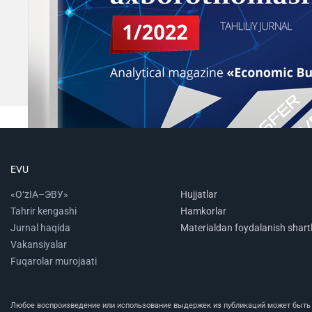
EVU
«O‘zIA–ЭВУ»
Hujjatlar
Tahrir kengashi
Hamkorlar
Jurnal haqida
Materialdan foydalanish shartl
Vakansiyalar
Fuqarolar murojaati
Любое воспроизведение или использование выдержек из публикаций может быть п