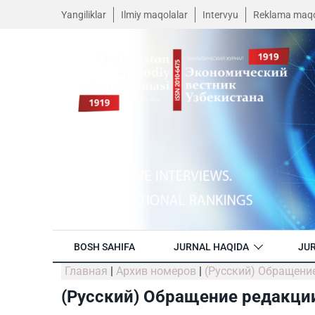
Yangiliklar
Ilmiy maqolalar
Intervyu
Reklama maqo
BOSH SAHIFA
JURNAL HAQIDA
JUR
Главная
|
Архив номеров
|
(Русский) Обращени
(Русский) Обращение редакции