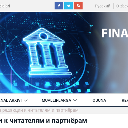
lalari
Русский
O´zbe
NAL ARXIVI
MUALLIFLARGA
OBUNA
RE
е редакции к читателям и партнёрам
 к читателям и партнёрам