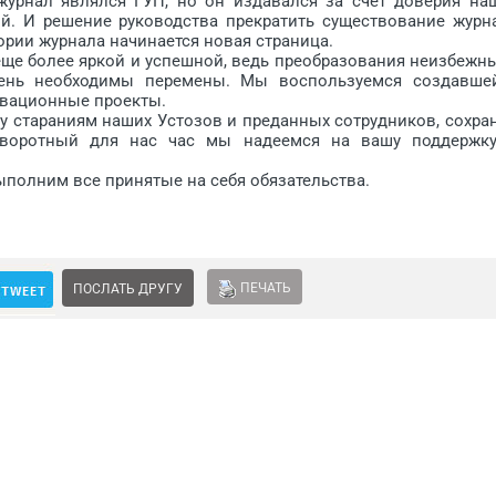
 журнал являлся ГУП, но он издавался за счет доверия на
ий. И решение руководства прекратить существование журн
тории журнала начинается новая страница.
е более яркой и успешной, ведь преобразования неизбежны
вень необходимы перемены. Мы воспользуемся создавше
овационные проекты.
 стараниям наших Устозов и преданных сотрудников, сохра
поворотный для нас час мы надеемся на вашу поддержк
лним все принятые на себя обязательства.
ПЕЧАТЬ
ПОСЛАТЬ ДРУГУ