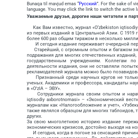
Bunaqa til mavjud emas “
Русский
”. For the sake of v
language. You may click the link to switch the active 
Уважаемые друзья, дорогие наши читатели и пар
Как Вам известно, журнал «O‘zbekiston iqtisodi
из первых изданий в Центральной Азии. С 1919 
более 600 раз общим тиражом в несколько милл
И сегодня издание переживает очередной пере
Старейший, с огромным опытом и багажом знан
подражания для многих отечественных изданий, 
государственным учреждениям. Коллегам по
деятельности издания, они не оставляли попытк
рекламодателей журнала можно было позавидова
Признанный среди научных кругов не только р
ученых. Академики и профессора, кандидаты нау
в «O’zIA – ЭВУ».
Сотрудники журнала своим опытом и наработ
iqtisodiy axborotnomasi» – «Экономический вес
журналам как «Налогообложение и учет», «Узбеки
также являлся образцом для многих таблоидов, та
других.
За свою многолетнюю историю издание пережи
экономических кризисов, достойно выходя на но
И сегодня, когда в погоне за сенсацией причи