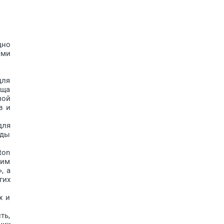
дно
ями
для
уща
ной
в и
для
уды
ton
ким
, а
гих
х и
ть,