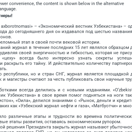
iewer convenience, the content is shown below in the alternative
language.
тнеры!
y axborotnomasi» – «Экономический вестник Узбекистана» – о
года до сегодняшнего дня он издавался под шестью названи
ионов.
ломный этап в своей почти вековой истории.
ий журнал в течение последних 15 лет являлся образцом 
удивляя своей энергичностью и гибкостью, которая не прис
 «цеху» всегда было интересно узнать секреты успеш
и раскрыть его тайну. И действительно количеству партнеро
ть.
еспублики, но и стран СНГ, журнал является площадкой 
к и магистры считают за честь публиковать свои научные тр
ками всегда делились и с новыми изданиями. «O‘zbekis
тник Узбекистана» в свое время помог подняться на ноги та
стон», «Оила», делился знаниями c «Рынок, деньги и кредит»
ких как «Узбекский журнал нефти и газа», «Матбуотчи» и мно
ло различные этапы и трудности во времена политически
вые этапы развития, оставаясь экономическим рупором.
ной решения Президента закрыть журнал называют убыточнос