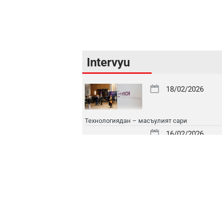
Intervyu
18/02/2026
Технологиядан – масъулият сари
16/02/2026
Корпоратив мижозлар учун кучли банк
16/02/2026
Парламентнинг давлат молия ва бюджет
сиёсатидаги ўрни