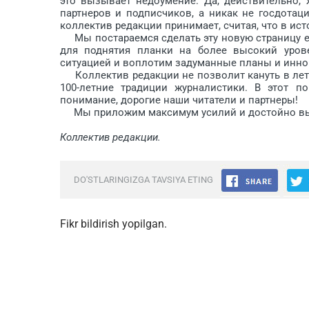
это вызывает недоумение. Да, действительно,
партнеров и подписчиков, а никак не госдотац
коллектив редакции принимает, считая, что в ис
Мы постараемся сделать эту новую страницу ещ
для поднятия планки на более высокий уро
ситуацией и воплотим задуманные планы и инн
Коллектив редакции не позволит кануть в лету
100-летние традиции журналистики. В этот 
понимание, дорогие наши читатели и партнеры!
Мы приложим максимум усилий и достойно выпо
Коллектив редакции.
DO'STLARINGIZGA TAVSIYA ETING
Fikr bildirish yopilgan.