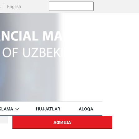
Поиск:
k
English
KLAMA
HUJJATLAR
ALOQA
АФИША