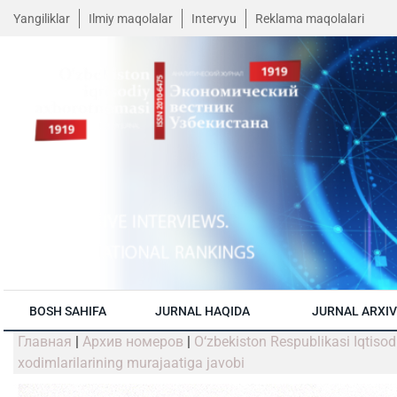
Yangiliklar
Ilmiy maqolalar
Intervyu
Reklama maqolalari
BOSH SAHIFA
JURNAL HAQIDA
JURNAL ARXIV
Главная
|
Архив номеров
|
O‘zbekiston Respublikasi Iqtisodi
xodimlarilarining murajaatiga javobi