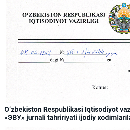
O‘zbekiston Respublikasi Iqtisodiyot vaz
«ЭВУ» jurnali tahririyati ijodiy xodimlari