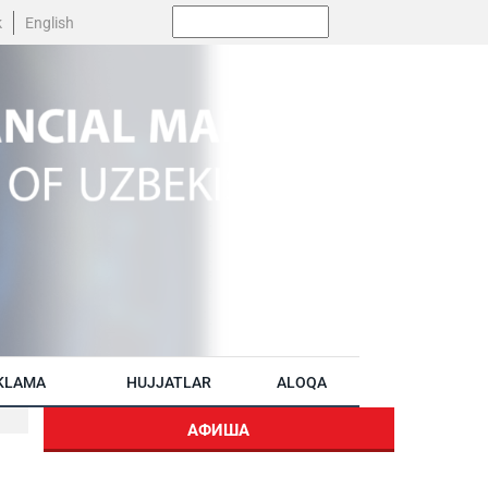
Поиск:
k
English
KLAMA
HUJJATLAR
ALOQA
АФИША