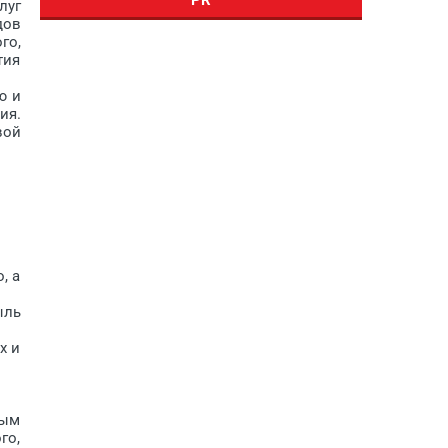
луг
дов
го,
тия
ю и
ия.
вой
, а
ыль
х и
ным
го,