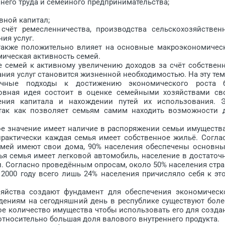
его труда и семейного предпринимательства;
ной капитал;
 ремесленничества, производства сельскохозяйствен
ия услуг.
кже положительно влияет на основные макроэкономичес
мическая активность семей.
емей к активному увеличению доходов за счёт собствен
ания услуг становится жизненной необходимостью. На эту тем
личные подходы к достижению экономического роста 
новная идея состоит в оценке семейными хозяйствами св
ения капитала и нахождении путей их использования. Э
 так как позволяет семьям самим находить возможности 
значение имеет наличие в распоряжении семьи имущества
 практически каждая семья имеет собственное жильё. Согла
емей имеют свои дома, 90% населения обеспечены основн
ья семья имеет легковой автомобиль, население в достаточ
и. Согласно проведённым опросам, около 50% населения стр
в 2000 году всего лишь 24% населения причисляло себя к эт
ства создают фундамент для обеспечения экономическ
едениям на сегодняшний день в республике существуют боле
ое количество имущества чтобы использовать его для созда
относительно большая доля валового внутреннего продукта.