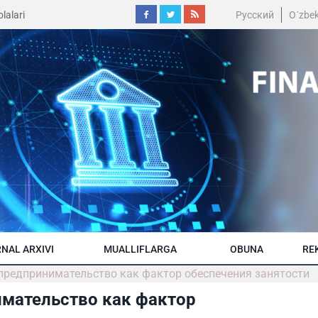
lalari
Русский
O´zbe
NAL ARXIVI
MUALLIFLARGA
OBUNA
RE
 предпринимательство как фактор обеспечения занятости
имательство как фактор