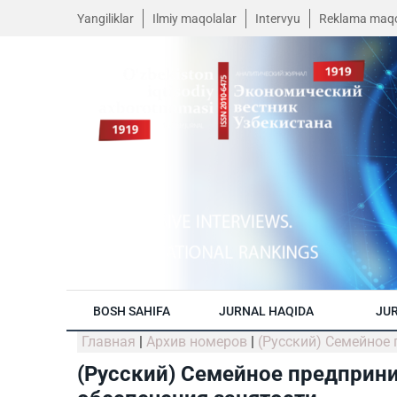
Yangiliklar
Ilmiy maqolalar
Intervyu
Reklama maqo
BOSH SAHIFA
JURNAL HAQIDA
JUR
Главная
|
Архив номеров
|
(Русский) Семейное
(Русский) Семейное предприн