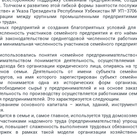
. Толчком к развитию этой гибкой формы занятости послуж
тве» и Указа Президента Республики Узбекистан № УП–3706
ерации между крупными промышленными предприятиям
 труда».
 предприятий и создания благоприятных условий для
исленность участников семейного предприятия и его наём
й законодательством среднегодовой численности работни
ом минимальная численность участников семейного предприя
льзовались понятия «семейное предпринимательство
имательством понимается деятельность, осуществляемая
дохода без организации юридического лица, опираясь на тр
нов семьи. Деятельность от имени субъекта семейн
ругов, на имя которого зарегистрирован субъект семейн
вом понимается одна из исторических форм организа
необходимое сырьё у предпринимателей и на основе зака
ятельность по производству осуществляется работниками сем
 предпринимателей. Это характеризуется следующим.
анием основного капитала – жилья, зданий, инструмент
я.
тся в семье и, самое главное, используется труд домохозяе
астниками надомного труда (предпринимательства) упрощ
, повышает слаженность выполнения трудовых обязанност
ржек в рамках такой модели организации хозяйствен