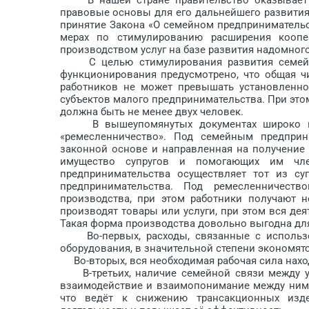
правовые основы для его дальнейшего развития
принятие Закона «О семейном предпринимательс
мерах по стимулированию расширения кооп
производством услуг на ба­зе развития надомного
С целью стимулирования развития семейных
функционирования предусмотрено, что общая ч
работников не может превышать установленно
субъектов малого предпринимательства. При эт
должна быть не менее двух человек.
В вышеупомянутых документах широко испо
«ремесленничество». Под семейным предприн
законной основе и направленная на получение 
имущество супругов и помогающих им чле
предпринимательства осуществляет тот из суп
предпринимательства. Под ремес­ленничест
производства, при этом работники получают 
производят товары или услуги, при этом вся де
Такая форма производства довольно выгодна для
Во-первых, расходы, связанные с использов
оборудования, в значительной степени экономятс
Во-вторых, вся необходимая рабочая сила находи
В-третьих, наличие семейной связи между уч
взаимодействие и взаимопонимание между ними
что ведёт к снижению трансакционных изде