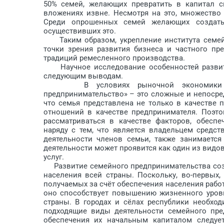
50% семей, желающих превратить в капитал с
вложениях извне. Несмотря на это, множество
Среди опрошенных семей желающих создать
осуществивших это.
Таким образом, укрепление института семейн
точки зрения развития бизнеса и частного пр
традиций ремесленного производства.
Научное исследование особенностей развити
следующим выводам.
В условиях рыночной экономики катег
предпринимательство» – это сложные и непосред
что семья представлена не только в качестве 
отношений в качестве предпринимателя. Поэт
рассматриваться в качестве факторов, обеспе
наряду с тем, что является владельцем средст
деятельности членов семьи, также занимается
деятельности может проявится как один из видо
услуг.
Развитие семейного предпринимательства соз
населения всей страны. Поскольку, во-первых
получаемых за счёт обеспечения населения рабо
оно способствует повышению жизненного уровн
страны. В городах и сёлах республики необхо
подходящие виды деятельности семейного пре
обеспечения их начальным капиталом следуе