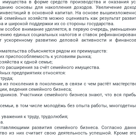
имущества в форме средств производства и оказания ус
зданию основы для накопления доходов. Увеличение дохо
 инвестиций в основной капитал. На основе вышеизложенно
й семейных хозяйств можно оценивать как результат разви
 и широкой поддержки их со стороны государства.
особое внимание уделяется, в первую очередь, уменьшени
шению единых социальных налогов и ставок рефинансирован
т ускоренному развитию деловой активности и финансо
ательства объясняется рядом их преимуществ:
х приспособляемость к условиям рынка;
яйства к одной семье;
о расширения за счёт семейного имущества.
ых предприятиях относятся:
труда;
з поколения в поколение, в связи с чем растёт мастерство
ии, ведения семейного бизнеса;
ников. Участники семейного бизнеса знают, что вся приб
емьи, в том числе молодёжь без опыта работы, многодетны
важения к труду, трудолюбия;
а.
вляющими развития семейного бизнеса. Согласно дан
ство из них считает свою деятельность успешной. Кроме это