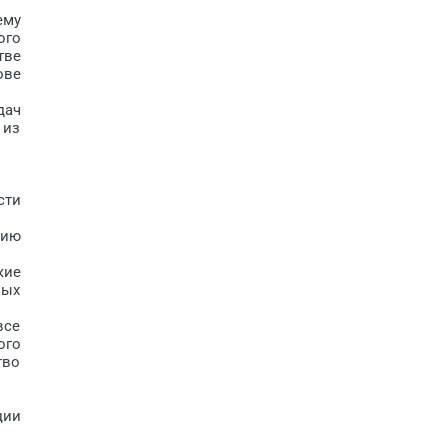
ему
ого
тве
ове
дач
 из
сти
нию
кие
вых
все
ого
тво
ции