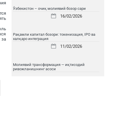
ния
Ўзбекистон – очиқ молиявий бозор сари
тся
16/02/2026
ять
оль
хся
Рақамли капитал бозори: токенизация, IPO ва
 за
халқаро интеграция
11/02/2026
Молиявий трансформация — иқтисодий
ривожланишнинг асоси