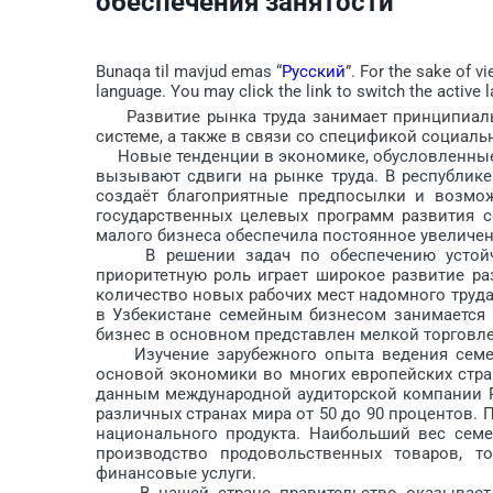
обеспечения занятости
Bunaqa til mavjud emas “
Русский
”. For the sake of v
language. You may click the link to switch the active 
Развитие рынка труда занимает принципиальн
системе, а также в связи со спецификой социаль
Новые тенденции в экономике, обусловленные 
вызывают сдвиги на рынке труда. В республике
создаёт благоприятные пред­посылки и возмож
государственных целевых программ развития сф
малого бизнеса обеспечила постоянное увеличен
В решении задач по обеспечению устойчиво
приоритетную роль играет широкое раз­витие р
количество новых рабочих мест надомного труда
в Узбекистане семейным бизнесом занимается 
бизнес в основном представлен мелкой торговлей
Изучение зарубежного опыта ведения семейн
основой экономики во многих европейских стра
данным международной аудиторской компании Pr
различных странах мира от 50 до 90 процентов. 
национального продукта. Наибольший вес семе
производство продовольственных товаров, то
финансовые услуги.
В нашей стране правительство оказывает в