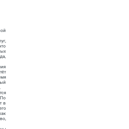
ной
уг,
что
тых
да,
ния
тёт
емя
ный
.
тся
 По
т в
его
как
во,
аны