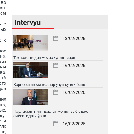
 во
во.
чем
Intervyu
к с
ных
18/02/2026
о к
ное
но,
Технологиядан – масъулият сари
ких
16/02/2026
жны
во,
вой
его
Корпоратив мижозлар учун кучли банк
дов
16/02/2026
ния
ов,
ых,
Парламентнинг давлат молия ва бюджет
луг
сиёсатидаги ўрни
е и
16/02/2026
лях
ле,