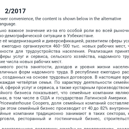
2/2017
iewer convenience, the content is shown below in the alternative
language.
о важное значение из-за его особой роли во всей рыноч
но-демографической ситуации в Узбекистане.
её модернизацией и диверсификацией, развитием сферы усл
 ежегодно организуются 460–500 тыс. новых рабочих мест, 
ности для трудоуст­ройства населения. Реализация при­ня
еры услуг и сервиса, сельского хозяйства, надомного тру
ие числа новых рабочих мест.
го роста занятости, доходов и уровня жизни населе
азличных форм надомного труда. В республике ежегодно рас
, созданных на основе трудовых договоров. В настоящее вр
каждая четвёртая семья. По характеру деятельности семей
, сферой услуг и сервиса, а также кустарным производством
ого бизнеса показывает, что семейные компании являю
нах, в том числе в США и государствах Латинской Америки.
icewater­house Coopers, доля семейных компаний составляе
При этом семейный бизнес производит от 40 до 82% внутренн
йные компании традиционно занимают в таких секторах, 
рговля, ресторанный и гостиничный бизнес, строительст
сестороннюю поддержку семейным предприятиям, созд