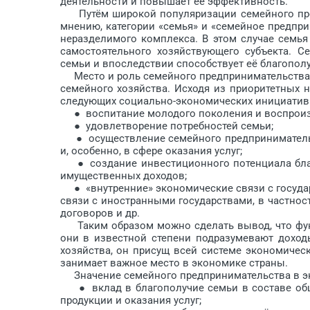
деятельности и повышает её эффективность.
Путём широкой популяризации семейного пре
мнению, категории «семья» и «семейное предпр
неразделимого комплекса. В этом случае семья 
самостоятельного хозяйствующего субъекта. С
семьи и впоследствии способствует её благопол
Место и роль семейного предпринимательства в
семейного хозяйства. Исходя из приоритетных 
следующих социально-экономических инициатив
● воспитание молодого поколения и воспроизв
● удовлетворение потребностей семьи;
● осуществление семейного пред­принимательс
и, особенно, в сфере оказания услуг;
● создание инвестиционного потенциала бла
имущественных доходов;
● «внутренние» экономические связи с государ
связи с иностранными государствами, в частно
договоров и др.
Таким образом можно сделать вывод, что функ
они в известной степени под­разумевают дохо
хозяйства, он присущ всей системе экономичес
занимает важное место в экономике страны.
Значение семейного предпринимательства в эко
● вклад в благополучие семьи в составе общи
продукции и оказания услуг;