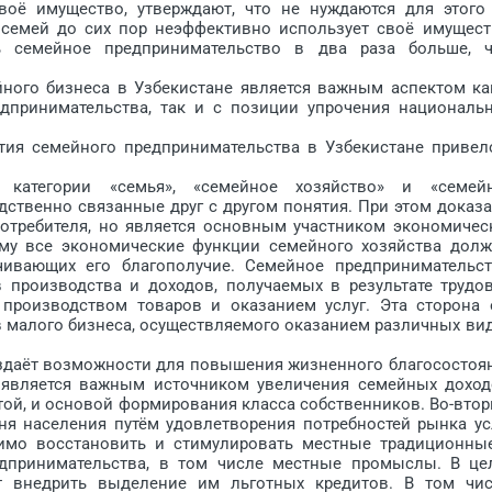
воё имущество, утверждают, что не нуждаются для этого
 семей до сих пор неэффективно использует своё имущест
 семейное предпринимательство в два раза больше, 
ого бизнеса в Узбекистане является важным аспектом ка
едпринимательства, так и с позиции упрочения националь
я семейного предпринимательства в Узбекистане привел
ории «семья», «семейное хозяйство» и «семей
ственно связанные друг с другом понятия. При этом доказа
потребителя, но является основным участником экономичес
ому все экономические функции семейного хозяйства дол
чивающих его благополучие. Семейное предпринимательст
в производства и доходов, получаемых в результате трудо
 производством товаров и оказанием услуг. Эта сторона 
в малого бизнеса, осуществляемого оказанием различных ви
даёт возможности для повышения жизненного благосостоя
, является важным источником увеличения семейных доход
той, и основой формирования класса собственников. Во-втор
я населения путём удовлетворения потребностей рынка ус
димо восстановить и стимулировать местные традиционны
дпринимательства, в том числе местные промыслы. В це
т внедрить выделение им льготных кредитов. В том чис