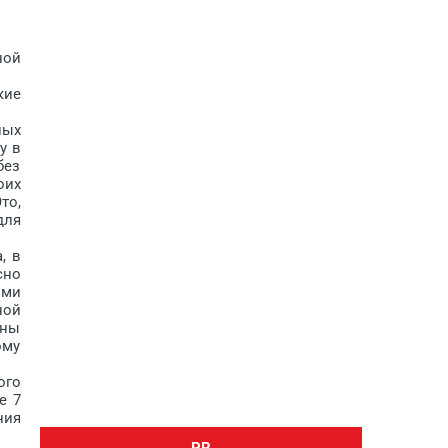
ной
кие
ных
у в
без
оих
то,
для
, в
сно
ыми
ной
аны
ому
ого
е 7
ния
PR