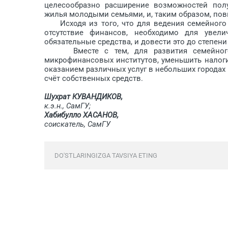
целесообразно расширение возможностей полу
жилья молодыми семьями, и, таким образом, пов
Исходя из того, что для ведения семейного 
отсутствие финансов, необходимо для увел
обязательные средства, и до­вести это до степен
Вместе с тем, для развития семейного п
микрофинансовых институтов, уменьшить налог
оказанием различных услуг в небольших городах
счёт собственных средств.
Шухрат КУВАНДИКОВ,
к.э.н., СамГУ;
Хабибулло ХАСАНОВ,
соискатель, СамГУ
DO'STLARINGIZGA TAVSIYA ETING
Fikr bildirish yopilgan.
JURNAL SONLARI ARXIVI