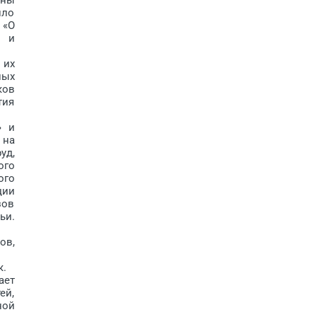
ило
 «О
и и
 их
ных
ков
тия
» и
 на
уд,
ого
ого
ции
зов
ьи.
ов,
к.
ает
ей,
ной