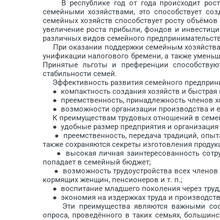
В республике год от года происходит рост 
семейными хозяйствами, это способствует со
семейных хозяйств способствует росту объёмов
увеличение роста прибыли, фондов и инвестици
различных видов семейного предпринимательства
При оказании поддержки семейным хозяйствам 
унификации налогового бремени, а также умень
Принятые льготы и преференции способствую
стабильности семей.
Эффективность развития семейного предприним
● компактность создания хозяйств и быстрая и
● преемственность, принадлежность членов хоз
● возможности организации производства и ег
К преимуществам трудовых отношений в семейн
● удобные размер предприятия и организация 
● преемственность, передача традиций, опыта и
также сохраняются секреты изготовления продукц
● высокая личная заинтересован­ность сотруд
попадает в семейный бюджет;
● возможность трудоустройства всех членов с
кормящих женщин, пенсионеров и т. п.;
● воспитание младшего поколения через труд, у
● экономия на издержках труда и производств
Эти преимущества являются важными соста
опроса, проведённого в таких семь­ях, большин