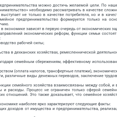
дпринимательства можно достичь желаемой цели. По наш
инимательство» необходимо рассматривать в качестве сложн
выступает не только в качестве потребителя, но и в качес
емейное предпринимательство формируется только на осн
учию.
 экономике зависят в первую очередь от экономических за
направлений экономических реформ, функции семьи состоят
:
одство рабочей ­силы;
тва в дехканских хозяйствах, ремесленнической деятельно
годаря семейным сбережениям, эффективному использова
ством (оплата налогов, трансфертные платежи), экономичес
сти, различные виды денежных переводов, заключение трудо
ции семейного хозяйства взаимосвязаны между собой, и 
ды и расходы. Процесс не ограничен только сферой семейн
ких отношений. Это также доказывает, что семейное хозяйс
номике наиболее ярко характеризуют следующие ­факты:
х доходов от имущества и предпринимательства, реализа