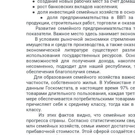
● создание новых рабочих мест за счёт домашн
● рост банковских вкладов населения;
● доля инвестиций семейных хозяйств в основ
● доля предпринимательства в ВВП за счёт
продукции, строительных работ, торговли и оказан
Развитие семейного предпринимательства та
показатели. Важное место здесь занимает эконо
В условиях рыночной экономики стремление с
имущества и средств производства, а также оказ
экономической литературе существуют раз
использования государственных ресурсов. Ос
возможностей для получения дохода, накопл
несомненно, подходит для нашей республики,
обеспечения благополучия семьи.
Для образования семейного хозяйства важное 
частности, собственного жилья. В Узбекистане
данным Госкомстата, в настоящее время 97% с
товарами длительного пользования, каждая трет
мере обеспечивается потребительскими товарам
причисляет себя к среднему классу, тогда как 
классу.
Из этих фактов видно, что семейные хозяй
прогресса страны. Согласно статистическим св
млн семейных хозяйств, семьи имеют достаточн
прибавочной стоимости. Этой сферой создаётся 