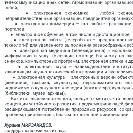
телекоммуникационных се­тей, гармонизации организаци
собой;
● электронная экономика – любой экономическ
неправительственные организации, предприятия организую
● электронная коммерция – это любые транзакции, 
порталов;
● электронное обучение, в том числе и дистанционное;
● электронная работа (телеработа) – предполагает и
технологий для удалённого выполнения разнообразных раб
● электронная медицина (телемедицина) – использов
информации и услуг (оказание помощи больному на расс
снимков, компьютерных программ, электронная аптека и др.
● электронная наука – взаимодействие институтов, 
хранилищам научно-технической информации и экспери­м
● электронная культура – электронные версии объектов
(живопись, графика, скульптура), перформативного иску
недвижимого культурного наследия (архитектура, культур
(библиотеки, музеи, архивы).
Как итог вышеизложенного, следует отметить, что пере
концепции устойчивого развития, предусматривающей фор
расширяющемся потреблении природных ресурсов, сокращ
проблем, приобщение к благам техногенной цивилизации.
Хуршид МИРЗАХИДОВ,
кандидат экономических наук