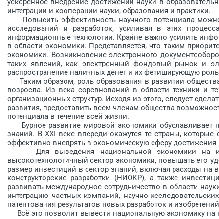
ускоренное внедрение достижений науки в образовательн
интеграции и кооперации науки, образования и практики.
Повысить эффективность научного потенциала можно 
исследований и разработок, уси­ливая в этих процес
информационные технологии. Крайне важно усилить инф
в области экономики. Представляется, что таким приор
экономики. Возникновение электронного документооборот
таких явлений, как электронный фондовый рынок и эл
распространение наличных денег и их фетиширующую роль
Таким образом, роль образования в развитии общества 
возросла. Из века соревнований в области техники и т
организационных структур. Исходя из этого, следует сдел
развития, предоставить всем членам общества возможност
потенциала в течение всей жизни.
Бурное развитие мировой экономики обуславливает не
знаний. B XXI веке впереди окажутся те страны, которые
эффективно внедрять в экономическую сферу достижения 
Для выведения национальной экономики на каче
высокотехнологичный сектор экономики, повышать его уд
размер инвестиций в сектор знаний, включая расходы на 
конструкторские разработки (НИОКР), а также инвестиц
развивать международное сотрудничество в области наук
интеграцию частных компаний, научно-исследовательских
патентования результатов новых разработок и изобретений
Всё это позволит вывести нацио­нальную экономику на к