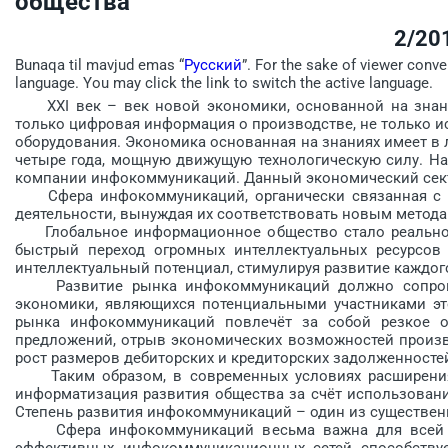
общества
2/20
Bunaqa til mavjud emas “
Русский
”. For the sake of viewer conve
language. You may click the link to switch the active language.
XXI век – век новой экономики, основанной на знания
только цифровая информация о производстве, не только 
оборудования. Экономика основанная на знаниях имеет в
четыре года, мощную движущую технологическую силу. Ha
компании инфокоммуникаций. Данный экономический сект
Сфера инфокоммуникаций, органически связанная с ро
деятельности, вынуждая их соответствовать новым методам
Глобальное информационное об­щество стало реальнос
быстрый переход огромных интеллектуальных ресурсов
интеллектуальный потенциал, стимулируя развитие каждог
Развитие рынка инфокоммуникаций должно сопровож
экономики, являющихся потенциальными участниками эт
рынка инфокоммуникаций повлечёт за собой резкое о
предложений, отрыв экономических возможностей произво
рост размеров дебиторских и кредиторских задолженностей
Таким образом, в современных условиях расширения 
информатизация развития общества за счёт использован
Степень развития инфокоммуникаций – один из существен
Сфера инфокоммуникаций весьма важна для всей эк
эффективных инфокоммуникационных сетей способству