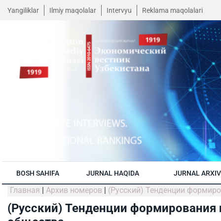
Yangiliklar
Ilmiy maqolalar
Intervyu
Reklama maqolalari
BOSH SAHIFA
JURNAL HAQIDA
JURNAL ARXIV
Главная
|
Архив номеров
|
(Русский) Тенденции формир
(Русский) Тенденции формирования