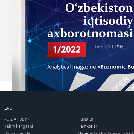
EVU
«O‘zIA–ЭВУ»
Hujjatlar
Tahrir kengashi
Hamkorlar
Jurnal haqida
Materialdan foydalanish shartl