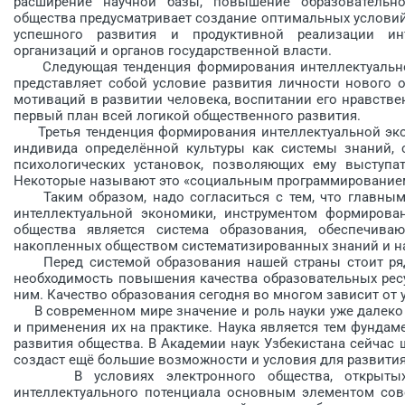
расшире­ние научной базы, повышение образовательно
общества предусматривает соз­дание оптимальных условий
успешного развития и продуктивной реали­зации инт
организаций и органов государственной власти.
Следующая тенденция формирования интеллектуальной 
представляет собой ус­ловие развития личности но­вого
мотиваций в развитии че­ловека, воспитании его нравстве
первый план всей логикой общественного развития.
Третья тенденция формирования интеллектуальной экон
индивида определённой культуры как системы знаний, 
психологических установок, позволяющих ему выступат
Некоторые называют это «социальным программирование
Таким образом, надо согласиться с тем, что главным 
интеллектуальной экономики, инструментом формирова
общества является система образования, обеспечива
накопленных обществом систематизированных знаний и н
Перед системой образования нашей страны стоит ряд 
необходимость повышения ка­чества образовательных рес
ним. Качество образования сегодня во многом зависит от
B современном мире значение и роль науки уже далеко в
и применения их на практике. Наука является тем фундам
развития общества. B Академии наук Узбекистана сейчас 
создаст ещё большие возможности и условия для развития
B условиях электронного общест­ва, открытых 
интеллектуального потенциала основным эле­ментом сов