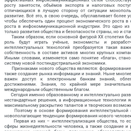
росту занятости, объёмов экспорта и налоговых посту
отличающихся в лучшую сторону от ситуации монополь
развитие. Всё это, в свою очередь, обуславливает более 
чтобы обеспечить один процент экономического роста в 
роста в инфокоммуникационной индустрии. Это одно из
только развития общества и безопасности страны, но и ст
Таким образом, если основной фигурой XX столетия был
роль будут играть учёные, экономисты и разработ
интеллектуальных технологий пре­образуется такая важн
собственность в составе активов многих крупных компа
Иными словами, изменяется само понятие «блага», стан
систему новой постиндустриальной экономики.
Признаками нового общества яв­ляются: формирование 
также создание рынка информации и знаний. Ныне многие
важен доступ к электронным банкам знаний, обле
достижениями. Знания, по крайней мере значительн
международным общественным благом.
Сегодня именно образованному и интеллектуально разви
нестандартные решения, а информационные технологии я
максимальному раскрытию талантов и творческих возможн
Поэтому в основе формирования интеллектуальной экон
новополагающие тенденции формирования нового человека
Первая из них – интеллектуализация общества, то ест
сферы жизнедеятельности чело­ве­ка, а также создание и