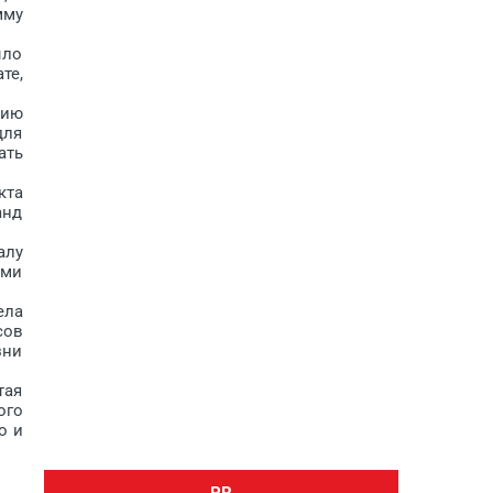
мму
ыло
те,
нию
для
ать
кта
анд
алу
ыми
ела
сов
зни
тая
ого
о и
PR