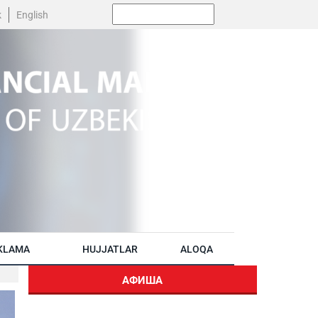
Поиск:
k
English
KLAMA
HUJJATLAR
ALOQA
АФИША