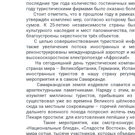
последние три года количество гостиничных мест 
году туристическими фирмами было оказано более
Стоит отметить, что в прошлом году в рамках
утверждён комплекс мер, согласно которому бы
сумов. К 25-летию независимости страны был
культурного наследия и мест паломничества, пят
благоустроены окрестности трёх объектов.
С целью совершенствования туристской инфрас
также увеличения потока иностранных и ме
реконструированы международный аэропорт и ж
высокоскоростном электропоезде «Афросиаб».
На сегодняшний день туристические компании
странах мира – Великобритании, Германии, Испан
иностранных туристов в на­шу страну регул
мероприятия и в самом Самарканде.
Самаркандская земля издревле славится не 
архитектурными памятниками. Наряду с этим, 
изумляет миллионы туристов, прибывших из 
существовал уже во времена Великого шёлковог
сюда за местным сокровищем – горячей лепёшк
дальнего военного похода попросил испечь ему
Пекаря простили: для изготовления лепёшки у не
Такие мероприятия, как смотр-конкурс «Х
«Национальные блюда», «Сладости Востока», ф
мира сотни, тысячи участников, которых объединя