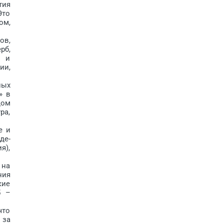
тия
Это
ом,
ов,
рб,
й и
ии,
ных
» в
дом
ра,
е и
де-
я),
 на
ния
кие
5 –
что
 за