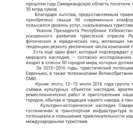
прошлом году Самаркандскую область посетили ту
35 млрд сумов.
Благодаря льготам, предоставляемым правите
приобретено свыше 90 современных комфорта
повысился уровень услуг, оказываемых туристам, 
Указом Президента Республики Узбекистан о
ускоренного развития туристской отрасли 
физических и юридических лиц, желающих зан
тенденцию резкого увеличения числа компаний т
Есть ещё один факт, который подтверждает ун
мирового наследия, – согласно исследованию 
входит в список 50 городов мира, которые долже
За 2015–2016 годы туристический потенциал
Евроньюс, а также телеканалами Великобритании
СМИ.
Кроме этого, 12–15 июля 2016 года группа тв
съёмки культурных объектов наследия, архите
ремесленнических работ и приготовления нац
городов, обычаи и традиции нашего народа, а та
Культурно-историческое наследие Самаркан
гостиничная и транспортная инфраструктура 
потенциала и повышения привлекательности наш
международными турис­тами.