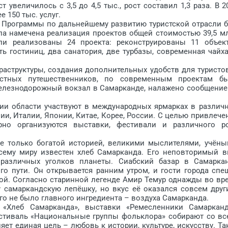
увеличилось с 3,5 до 4,5 тыс., рост составил 1,3 раза. В 2
 150 тыс. услуг.
 Программы по дальнейшему развитию туристской отрасли 
ла намечена реализация проектов общей стоимостью 39,5 м
и реали­зованы 24 проекта: реконструирова­ны 11 объек
ь гостиниц, два санатория, две турбазы, современная чайха
труктуры, создания дополнительных удобств для туристов
стных путешественников, по современным проектам б
елезнодорожный вокзал в Самарканде, налажено сообщение
 области участвуют в международных ярмарках в различ
ии, Италии, Японии, Китае, Корее, России. С целью привлече
ярно организуются выставки, фестивали и различного р
только богатой историей, великими мыслителями, учёны
всему миру известен хлеб Самарканда. Его неповторимый в
различных уголков планеты. Сиабский базар в Самарка
о пути. Он открывается ранним утром, и гости города спе
ой. Согласно старинной легенде Амир Темур однажды во вр
 самаркандскую лепёшку, но вкус её оказался совсем друг
го не было главного ингредиента – воздуха Самарканда.
леб Самарканда», выставки «Ремесленники Самарканд
естиваль «Национальные группы фольклора» собирают со вс
ет единая цель – любовь к истории, культуре, искусству. Так