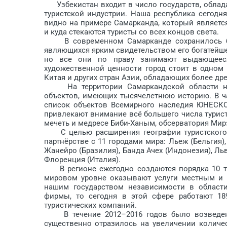
Узбекистан входит в чис­ло государств, обла
туристской индустрии. Наша республика сегодн
видно на примере Самарканда, который являет
и куда стекаются туристы со всех концов ­света.
В современном Самарканде сохранилось бол
являющихся ярким свидетельством его богатейш
но все они по праву занимают выдающеес
художественной ценности город стоит в одном
Китая и других стран Азии, обладающих более дре
На территории Самаркандской области нахо
объектов, имеющих тысячелетнюю историю. В ча
список объектов Всемирного наследия ЮНЕСКО
привлекают внимание всё боль­шего числа турист
мечеть и медресе Биби-Ханым, обсерватория Мир
С целью расширения географии туристского 
партнёрстве с 11 городами мира: Льеж (Бельгия),
Жанейро (Бразилия), Банда Ачех (Индонезия), Льв
Флоренция (Италия).
В регионе ежегодно создаются порядка 10 тур
мировом уровне оказывают услуги местным и 
нашим государством независимости в области
фирмы, то сегодня в этой сфере работают 189
туристических компаний.
В течение 2012–2016 годов было возведено 
существенно отразилось на увеличении количес