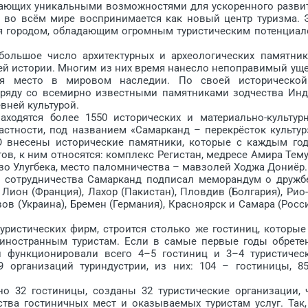
даю­щих уникальными возможностями для ускоренного разви
я во всём мире воспринимается как новый центр туризма. 
ся городом, обладающим огромным туристическим потенциал
ьшое число архитектурных и археологических памятник
ей истории. Многим из них время нанесло непоправимый уще
я место в мировом наследии. По своей историческо
 ряду со всемирно известными памятниками зодчества Инд
вней культурой.
дятся более 1550 исторических и материально-культур
стности, под названием «Самарканд – перекрёсток культур
 внесены исторические памятники, которые с каждым го
ов, к ним относятся: комплекс Регистан, медресе Амира Тему
зо Улугбека, место паломничества – мавзолей Ходжа Дониёр.
сотрудничества Самарканд подписал меморандум о дружб
 Лион (Франция), Лахор (Пакистан), Пловдив (Болгария), Рио-
ов (Украина), Бремен (Германия), Красноярск и Самара (Росси
истических фирм, стро­ится столько же гостиниц, которые
иностранным туристам. Если в самые первые годы обрете
 функционировали всего 4–5 гостиниц и 3–4 туристичес
 организаций туриндустрии, из них: 104 – гостиницы, 8
32 гостиницы, созданы 32 туристические организации, 
тва гостиничных мест и оказываемых туристам услуг. Так,