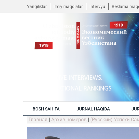
Yangiliklar
Ilmiy maqolalar
Intervyu
Reklama maqo
BOSH SAHIFA
JURNAL HAQIDA
JUR
Главная
|
Архив номеров
|
(Русский) Успехи С