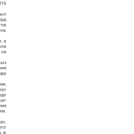
016
был
лрд
тов
на,
, а
ыли
 на
ных
ния
ода
ми,
кус
нде
шат
емя
им.
а»,
его
, в