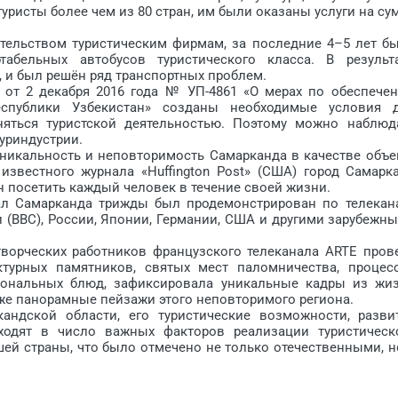
ристы более чем из 80 стран, им были оказаны услуги на су
льством туристическим фирмам, за последние 4–5 лет б
бельных автобусов турис­тического класса. В результа
и был решён ряд транспорт­ных ­проблем.
т 2 декабря 2016 года № УП-4861 «О мерах по обеспече
Республики Узбекистан» созданы необходимые условия 
яться туристской дея­тельностью. Поэтому можно наблюд
уриндустрии.
икальность и неповторимость Самарканда в качестве объ­е
известного журнала «Huffington Post» (США) город Самарк
н посетить каждый человек в течение своей жизни.
 Самарканда трижды был продемонстрирован по телекан
 (ВВС), России, Японии, Германии, США и другими зарубежн
орческих работников французского телеканала ARTE пров
ктурных памятников, святых мест паломничества, процес
иональных блюд, зафиксировала уникальные кадры из жи
кже панорамные пейзажи этого неповторимого ре­гиона.
дской области, его туристические возможности, разви
входят в число важных факторов реализации туристическ
ей страны, что было отмечено не только отечественными, н