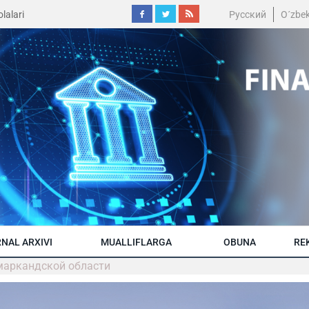
lalari
Русский
O´zbe
NAL ARXIVI
MUALLIFLARGA
OBUNA
RE
амаркандской области