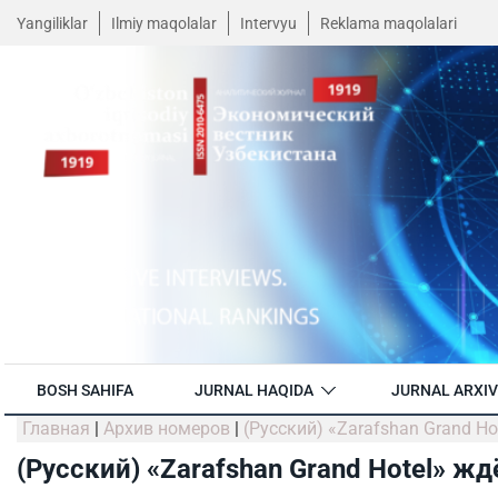
Yangiliklar
Ilmiy maqolalar
Intervyu
Reklama maqolalari
BOSH SAHIFA
JURNAL HAQIDA
JURNAL ARXIV
Главная
|
Архив номеров
|
(Русский) «Zarafshan Grand Ho
(Русский) «Zarafshan Grand Hotel» жд