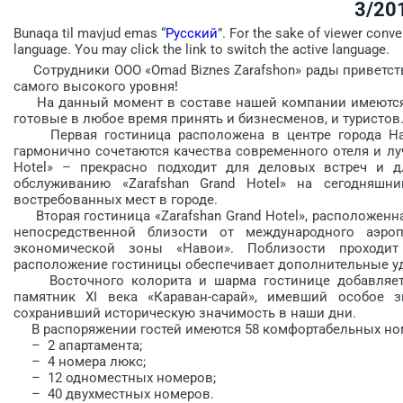
3/20
Bunaqa til mavjud emas “
Русский
”. For the sake of viewer conve
language. You may click the link to switch the active language.
Сотрудники ООО «Omad Biznes Zarafshon» рады приветств
самого высокого уровня!
На данный момент в составе нашей компании имеются дв
готовые в любое время принять и бизнесменов, и туристов
Первая гостиница расположена в центре города Наво
гармонично сочетаются качества современного отеля и луч
Hotel» – прекрасно подходит для деловых встреч и д
обслуживанию «Zaraf­shan Grand Hotel» на сегодняш
востребованных мест в городе.
Вторая гостиница «Zarafshan Grand Hotel», расположенная
непосредственной близости от международного аэроп
экономической зоны «Навои». Поблизости проходит
расположение гостиницы обеспечивает дополнительные удо
Восточного колорита и шарма гостинице добавляет н
памятник XI века «Караван-сарай», имевший особое 
сохранивший историческую значимость в наши дни.
В распоряжении гостей имеются 58 комфортабельных номе
– 2 апартамента;
– 4 номера люкс;
– 12 одноместных номеров;
– 40 двухместных номеров.