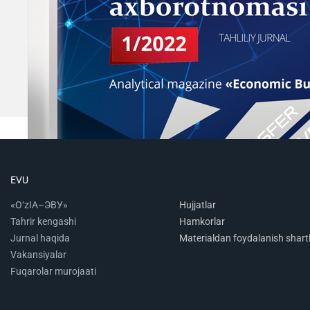
EVU
«O‘zIA–ЭВУ»
Hujjatlar
Tahrir kengashi
Hamkorlar
Jurnal haqida
Materialdan foydalanish shartl
Vakansiyalar
Fuqarolar murojaati