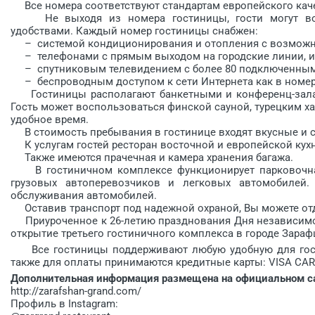
Все номера соответствуют стандартам европейского кач
Не выходя из номера гостиницы, гости могут вос
удобствами. Каждый номер гостиницы снабжен:
– системой кондиционирования и отопления с возможно
– телефонами с прямым выходом на городские линии, и
– спутниковым телевидением с более 80 подключенным
– беспроводным доступом к сети Интернета как в номерах
Гостиницы располагают банкетными и конференц-залам
Гость может воспользоваться финской сауной, турецким 
удобное время.
В стоимость пребывания в гостинице входят вкусные и сы
К услугам гостей ресторан восточной и европейской кухни
Также имеются прачечная и камера хранения багажа.
В гостиничном комплексе функ­ционирует парковочная 
грузовых автоперевозчиков и легковых автомобилей. 
обслуживания автомобилей.
Оставив транспорт под надежной охраной, Вы можете отдо
Приуроченное к 26-летию празднования Дня независимост
открытие третьего гостиничного комплекса в городе Зараф
Все гостиницы поддерживают любую удобную для гостя
также для оплаты принимаются кредитные карты: VISA CAR
Дополнительная информация размещена на официальном са
http://zarafshan-grand.com/
Профиль в Instagram: