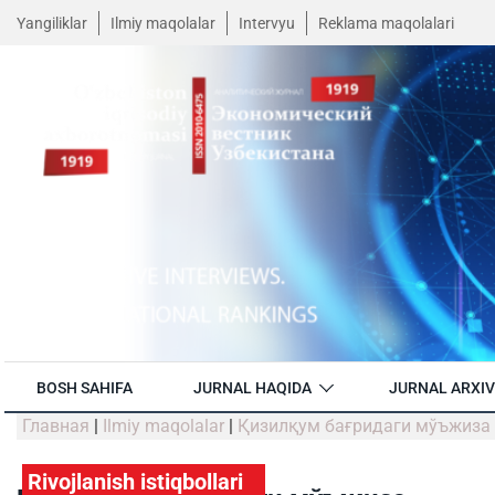
Yangiliklar
Ilmiy maqolalar
Intervyu
Reklama maqolalari
BOSH SAHIFA
JURNAL HAQIDA
JURNAL ARXIV
Главная
|
Ilmiy maqolalar
|
Қизилқум бағридаги мўъжиза
Rivojlanish istiqbollari