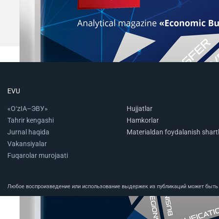
EVU
«O‘zIA–ЭВУ»
Hujjatlar
Tahrir kengashi
Hamkorlar
Jurnal haqida
Materialdan foydalanish shartl
Vakansiyalar
Fuqarolar murojaati
Любое воспроизведение или использование выдержек из публикаций может быть п