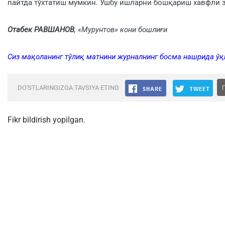
пайтда тўхтатиш мумкин. Ушбу ишларни бошқариш хавфли 
Отабек РАВШАНОВ
, «Мурунтов» кони бошлиғи
Сиз мақоланинг тўлиқ матнини журналнинг босма нашрида ў
DO'STLARINGIZGA TAVSIYA ETING
Fikr bildirish yopilgan.