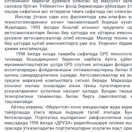
олтинининг биринчи қуй­маси олинган. Бу маҳсулот хал
сазовор бўлган. Ўзбекис­тон фонд биржасидан рўйхатдан ўт
юқори сифатини акс эттирувчи тамға сифатида тан олинган
Йиллар ўтгани сари кон фаолия­тида ҳам илм-фан ва т
технологияларининг изчил тако­миллашиб бориши кузат
Жумладан, 1993 йилдан бошлаб коннинг чуқурлиги ор
автосамосваллари билан бир қатор­да юк кўтариш имкони
русумли автосамосваллар олиб келинди. Мазкур техник
бир қаторда қулай имкониятларга ҳам эга. Уларнинг ёрда
ҳажми кен­гаймоқда.
1998 йилда конда тажриба сифатида GPS технологияс
тизимда бошқаришнинг биринчи навбати йўлга қўйи
мукаммаллаштирган ҳолда GPS спутник алоқадан фойдалан
воситаларидан фойдаланишни оптималлаштириш билан би
қилиш самарадорлигини оширди. Автосамосваллар ва экс
орқали марказий компьютерга сигнал беради. Марказда
коннинг юклаш зонасидан юкни тўкиш пунктларигача 
ускуналарининг ҳолатини назорат қилади. Бундан таш
тезкорлигини таъминлаш билан бирга самосваллар 
тақсимлайди.
Айтиш керакки, «Мурунтов» кони маъданлари жуда муракка
тайёрлашда ўзига яраша ёндашув талаб этилади. Бу
белгиланади. Портлатиш ишларининг хавфсизлигини оши
мақсадида 1996 йилда «ДРУЗА» ра­диобошқарув тизими ишг
орасида ўтказиладиган порт­латишларни хоҳлаган вақт ора