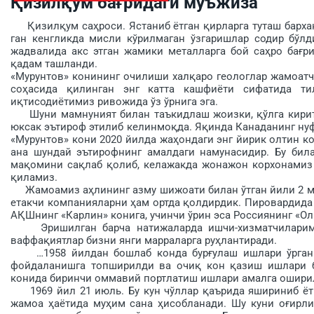
Қизилқум бағридаги мўъжиза
Қизилқум саҳроси. Ястаниб ётган қирларга туташ бархан
ган кенгликда мисли кўрил­маган ўзгариш­лар содир бў
жадвалида акс этган жамики металларга бой саҳро бағр
қадам ташланди.
«Мурунтов» конининг очилиши халқаро геологлар жамоатч
соҳасида қилинган энг катта кашфиёти сифатида ти
иқтисодиётимиз ривожида ўз ўрнига эга.
Шуни мамнуният билан таъкидлаш жоизки, қўлга кирита
юксак эътироф этилиб келин­моқда. Яқинда Канаданинг нуфу
«Мурунтов» кони 2020 йилда жаҳондаги энг йирик олтин ко
ана шундай эътирофнинг амалдаги намунасидир. Бу бил
мақомини сақ­лаб қолиб, келажакда жонажон корхонамиз 
қи­ламиз.
Жамоамиз аҳлининг азму шижоа­ти билан ўтган йили 2 мил
етакчи компанияларни ҳам ортда қолдирдик. Пировардида 
АҚШнинг «Карлин» конига, учинчи ўрин эса Россиянинг «О
Эришилган барча натижаларда ишчи-хизматчиларими
ваффақиятлар бизни янги марраларга руҳлантиради.
…1958 йилдан бошлаб конда бур­ғулаш ишлари ўргани
фойдаланишга топширилди ва очиқ кон қазиш ишлари б
конида биринчи оммавий порт­латиш ишлари амалга ошири
1969 йил 21 июль. Бу кун чўллар қаърида яшириниб ётг
жамоа ҳаётида муҳим сана ҳи­собланади. Шу куни оғирли