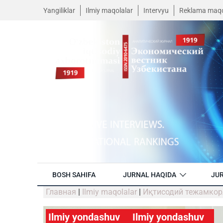
Yangiliklar
Ilmiy maqolalar
Intervyu
Reklama maqo
BOSH SAHIFA
JURNAL HAQIDA
JUR
Главная
|
Ilmiy maqolalar
|
Иқтисодий тежамкор
Ilmiy yondashuv
Ilmiy yondashuv