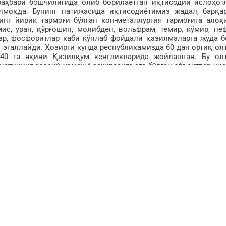
 раҳбари бошчилигида олиб борилаётган иқтисодий ислоҳот
лмоқда. Бунинг натижасида иқтисодиётимиз жадал, барқа
инг йирик тармоғи бўлган кон-металлургия тар­моғига алоҳ
с, уран, қўр­ғошин, молибден, вольф­рам, темир, кўмир, неф
лар, фосфоритлар каби кўплаб фойдали қа­зилмаларга жуда б
 эгаллайди. Ҳозирги кунда республикамизда 60 дан ортиқ ол
 40 га яқини Қизилқум кенглик­ларида жойлашган. Бу ол
атининг асосий хомашё захирасига эга бўлган объектлар ҳис
ртимизда, балки бутун дунёда ўз ўрни ва салоҳияти, юқ
 фидойи аҳил жамоасига эга бўлган йирик саноат корхон
 соҳаларда эришаётган ютуқлари билан Ўзбекистон довруғ
рхонамизда янги конлар ва янги заводларнинг фойдалани
ини ривожлантириш, халқимиз тур­муш фаровонлигини оши
усусий шерикликни ривожлантириш, хорижий инвестицияла
ирувчи йўналишларда катта ишлар қилинаяп­ти. Хусусан, тоғ-
ммунал тармоқларда маблағ­ларни са­марали йўналтиришга қа
лар ишга туширилиб, давлат харидларида маҳаллий маҳсу­лот
ги қувватлар ишга туш­моқда.
логиялар фаол жалб этилаётгани боис ишлаб чиқариш са­но
М. Мирзиёев бошчилигида кон-металлургия соҳас
ланган инвестицион ло­йиҳалари изчил татбиқ этилаётг
стаҳкам замин яратди. Давлатимиз раҳбарининг 2017 йи
ача Навоий кон-металлургия ком­бинатида қимматбаҳо метал