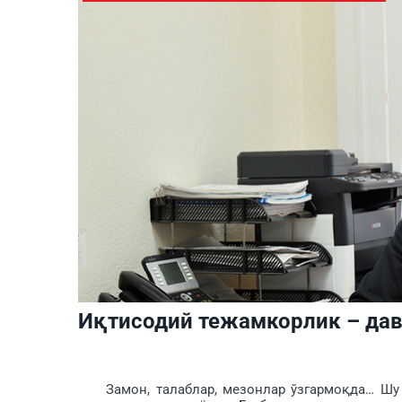
Иқтисодий тежамкорлик – дав
Замон, талаблар, мезонлар ўз­гармоқда… Шу б