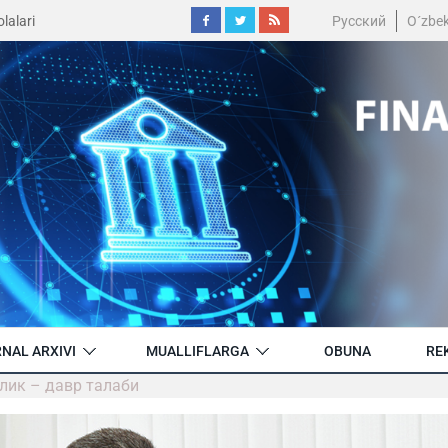
lalari
Русский
O´zbe
NAL ARXIVI
MUALLIFLARGA
OBUNA
RE
лик – давр талаби