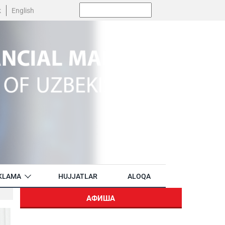
Поиск:
k
English
KLAMA
HUJJATLAR
ALOQA
АФИША