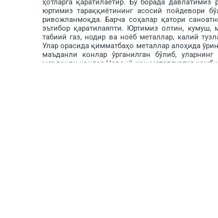
ҳотларга қаратилаётир. Бу борада давлатимиз
юртимиз тараққиётининг асосий пойдевори бў
ривожланмоқда. Барча соҳалар қато­ри саноатн
эътибор қаратила­япти. Юртимиз олтин, кумуш, ми
табиий газ, нодир ва ноёб металлар, калий туз
Улар орасида қимматбаҳо металлар ало­ҳида ўрин
маъданли конлар ўрганилган бўлиб, уларнинг
маъданли конлар Навоий кон-металлургия комбин
ланади.
Навоий кон-металлургия комбинати нафақат ю
малакали етук кадрлари ва кўп минг кишилик
ҳисобланади. Комбинат иқтисодий ва ижтимоий
оламга ёймоқда. Айниқса, сўнгги йилларда ко
топширилаётганлиги мамлакатимиз иқтисодиё­т
имкониятини яратмоқда.
Мамлакатимизда маҳаллийлаш­тириш, давлат-х
жалб қилиш каби иқтисо­диётимизни ҳаракатлан­т
саноатида ҳам транспорт, ижтимоий соҳа­лар, ко
тилган улкан режалар тузилмоқда. Йирик лойиҳа
улуши кўпайиб, экспорт ҳаж­ми ошиб бормоқда, ян
Иқтисодий тармоққа инвестиция ва илғор техно
ривожланмоқда. Муҳтарам Юртбошимиз Ш.
ривожлантиришнинг муҳим дастур ва пухта ўй
комбинатнинг юксак марраларга эришишига му
мартдаги қарори билан тасдиқланган 2026 йилг