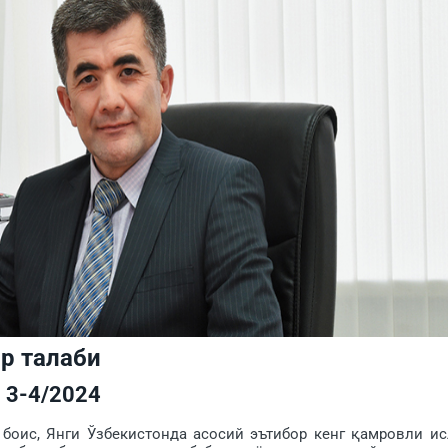
р талаби
3-4/2024
оис, Янги Ўз­бекистонда асосий эътибор кенг қамровли ис