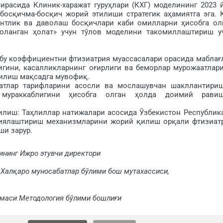
ида Клиник-харажат гуруҳлари (КХГ) моделининг 2023 
осқичма-бос­қич жорий этилиши стратегик аҳа­миятга эга. 
тентлик ва даволаш босқичлари каби омилларни ҳисобга ол
оланган ҳолат» учун тўлов моделини такомиллаштириш у
 коэффициентни фтизиатрия муассасалари орасида маблағ
игини, касалликларнинг оғирлиги ва беморлар мурожаатлар
қилиш мақсадга мувофиқ.
лар тарифларини асосли ва мослашувчан шакллантири
ураккаблигини ҳисобга ол­ган ҳолда доимий рави
ш: Таҳлиллар натижалари асосида Ўзбекистон Рес­публик
иялаштириш механизмларини жорий қилиш ор­қали фтизиат
ши зарур.
ининг Ижрo этувчи директори
и Халқаро муносабатлар бўлими бош мутахассиси,
армаси Методология бўлими бошлиғи