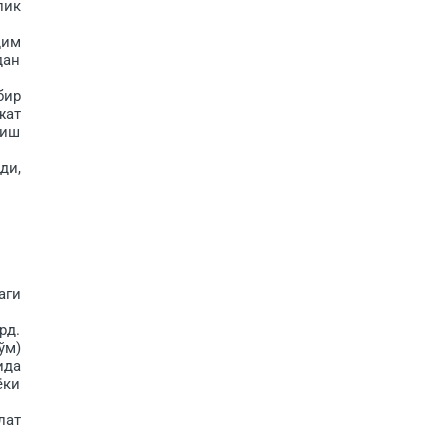
лик
дим
дан
бир
жат
риш
ди,
аги
рд.
ўм)
ида
ёки
лат