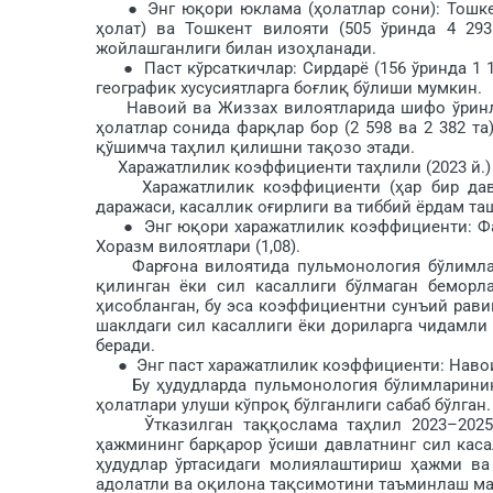
● Энг юқори юклама (ҳолатлар сони): Тошкент 
ҳолат) ва Тошкент вилояти (505 ўринда 4 293
жойлашганлиги билан изоҳланади.
● Паст кўрсаткичлар: Сирдарё (156 ўринда 1 178
географик хусусиятларга боғлиқ бўлиши мумкин.
Навоий ва Жиззах вилоятларида шифо ўринлари
ҳолатлар сонида фарқлар бор (2 598 ва 2 382 та
қўшимча таҳлил қилишни та­қозо этади.
Харажатлилик коэффициенти таҳлили (2023 й.)
Харажатлилик коэффициенти (ҳар бир давола
даражаси, касаллик оғирлиги ва тиббий ёрдам та
● Энг юқори харажатлилик коэффициенти: Фарғо
Хоразм вилоятлари (1,08).
Фарғона вилоятида пульмонология бўлимларин
қилинган ёки сил касаллиги бўлмаган беморл
ҳисобланган, бу эса коэффициентни сунъий рави
шаклдаги сил ка­саллиги ёки дориларга чидамл
беради.
● Энг паст харажатлилик коэффициенти: Навоий (0
Бу ҳудудларда пульмонология бў­лимларининг 
ҳолатлари улуши кўпроқ бўлганлиги сабаб бўлган.
Ўтказилган таққослама таҳлил 2023–2025 й
ҳажмининг барқарор ўсиши давлатнинг сил касал
ҳудудлар ўртасидаги молиялаштириш ҳажми ва
адолатли ва оқилона тақсимотини таъминлаш ма