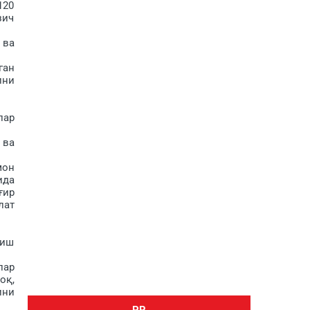
120
зич
 ва
ган
ини
лар
 ва
мон
ида
ғир
лат
зиш
лар
оқ,
ини
PR