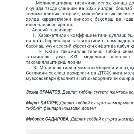
Молиялаштириш тизимини ислоҳ қилиш доирас
якунида тасдиқланиши ва 2025 йилдан бошлаб б
тизими клиник оғир­лик, микробиологик резис
ҳолда харажатларни аниқроқ баҳолаш ва «дав
ишончли асос яратди.
Асосий тавсиялар:
1. Харажатлилик коэффициентини қўллаш: Ушбу
ва штат бирликлари тақ­симотининг самарадорл
баҳолаш учун асосий кўрсаткич сифатида қабул 
2. КХГни такомиллаштириш: Тиббий хизмат
таъминлаш учун КХГ моделини даволаш м
такомиллаштириш лозим.
3. Молиялаштириш механизм­ларини ислоҳ қили
Соғлиқни сақлаш вазирлиги ва ДТСЖ янги мол
муассасалари фао­лияти натижадорлигини ошири
Зохид ЭРМАТОВ
, Давлат тиббий суғурта жамғармас
Марат ҚАЛИЕВ
, Давлат тиббий суғурта жамғармас
тиббиёт фанлари номзоди, доцент
Муборак САДИРОВА
, Давлат тиббий суғурта жамғ