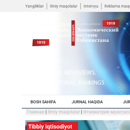
Yangiliklar
Ilmiy maqolalar
Intervyu
Reklama maqo
BOSH SAHIFA
JURNAL HAQIDA
JUR
Главная
|
Ilmiy maqolalar
|
Фтизиатрия муассас
Tibbiy iqtisodiyot