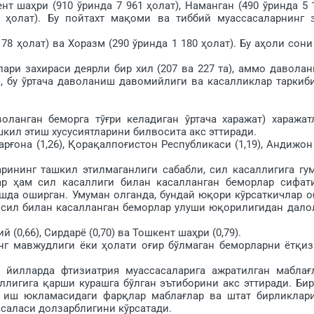
шаҳри (910 ўринда 7 961 ҳолат), Наманган (490 ўринда 5 
 ҳолат). Бу пойтахт ма­қоми ва тиббий муассасаларнинг 
 ҳолат) ва Хоразм (290 ўринда 1 180 ҳолат). Бу аҳоли сони
 захираси деярли бир хил (207 ва 227 та), аммо даволан
), бу ўртача даволаниш да­вомийлиги ва касалликлар таркиб
нган беморга тўғри келадиган ўртача харажат) харажат
шкил этиш хусусиятларини билвосита акс эттиради.
на (1,26), Қора­қалпоғистон Республикаси (1,19), Андижон
инг ташкил этилмаганлиги сабабли, сил касаллигига гу
ар ҳам сил касаллиги билан касалланган беморлар сифат
шда оширган. Умуман олганда, бундай юқори кўрсаткичлар о
и сил билан касалланган беморлар улуши юқорилигидан дало
,66), Сирдарё (0,70) ва Тошкент шаҳри (0,79).
мавжудлиги ёки ҳола­ти оғир бўлмаган беморларни ётқи­
илларда фтизиатрия муассасаларига ажратилган маблағ
лигига қарши курашга бўлган эътиборини акс эттиради. Бир
 иш юкламасидаги фарқлар маблағлар ва штат бирликлар
саласи долзарблигини кўрсатади.