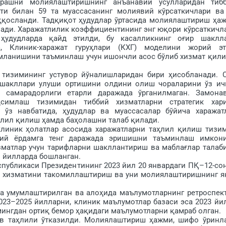
урашни молиялаштиришнинг анъанавий усулларидан тиб­
ати билан 59 та муассасанинг молиявий кўрсаткич­лари ва
таққосланди. Тадқиқот ҳудудлар ўртасида молиялаштириш ҳа
ади. Харажатлилик коэффициентининг энг юқори кўрсаткичл
ҳудудларда қайд этилди, бу касалликнинг оғир шаклл
да, Клиник-харажат гуруҳлари (КХГ) моделини жорий э
мланишини таъминлаш учун ишонч­ли асос бўлиб хизмат қил
изимининг устувор йўналишларидан бири ҳисобланади. 
 шакллари улуши ортишини олдини олиш чораларини ўз ич
 самарадорлиги етарли даражада ўрганилмаган. Замона
симлаш тизимидан тиббий хизматларни стратегик хар
, ўз навбатида, ҳу­дудлар ва муассасалар бўйича харажат
лил қилиш ҳам­да баҳолашни талаб қилади.
иник ҳолатлар асосида харажатларни таҳлил қилиш тизи
бий ёрдамга тенг даражада эришишни таъминлаш имкон
зматлар учун тарифларни шакллантириш ва маб­лағлар талаб
и йилларда бошланган.
убликаси Президентининг 2023 йил 20 январдаги ПҚ–12-со
ия хиз­матини такомиллаштириш ва уни молиялаштиришнинг я
а умумлаштирилган ва алоҳида маълумотларнинг ретроспек
2023–2025 йилларни, клиник маълумотлар базаси эса 2023 йи
ингдан ортиқ бемор ҳақидаги маълумотларни қам­раб олган.
таҳлили ўтказилди. Мо­лиялаштириш ҳажми, шифо ўринл