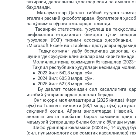
захираси, даволанган ҳолатлар сони ва амалга о
баҳоланди.
Маълумотлар Давлат тиббий суғурта жамғар­
этилган расмий ҳисоботлар­дан, бухгалтерия ҳисо
ва қўшимча сўровномалардан олинди.
Тасвирий статистика, гуруҳлаш ва таққослаш 
шифохонага ётқизилган беморга тўғ­ри келади
гуруҳлари (КХГ) тизими асосида ҳи­собланди
«Microsoft Excel» ва «Tableau» дастурлари ёрдам
Тадқиқотнинг ушбу босқичида даволаш сифа
шунингдек хусусий клиникалар ҳам киритилмади.
Молиялаштириш ҳажмидаги ўзгаришлар (2023–2
Таҳлил республика ҳудудлари кесимида молиял
● 2023 йил: 542,3 млрд. сўм.
● 2024 йил: 605,8 млрд. сўм.
● 2025 йил: 627,8 млрд. сўм.
Бу давлат томонидан сил касаллигига қарши
ижобий ўзгаришлардан далолат беради.
Энг юқори молиялаштириш (2025 йилда) Фарғона
сўм) ва Тошкент вилояти (58,1 млрд. сўм) да куза
сақланиб қолди. Айрим вилоятларда (Навоий, 
аввалги йилга нисбатан бироз камайиш қайд 
маъмурий ўзгаришлар билан боғлиқ бўлиши мумк
Шифо ўринлари юкламаси (2023 й.) 14 ҳудуд бўйи
(сил, пульмонологик ва соматик касалликлар) таҳ