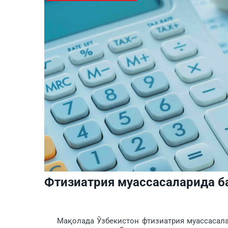
Фтизиатрия муассасаларида б
Мақолада Ўзбекистон фтизиатрия муассасалари