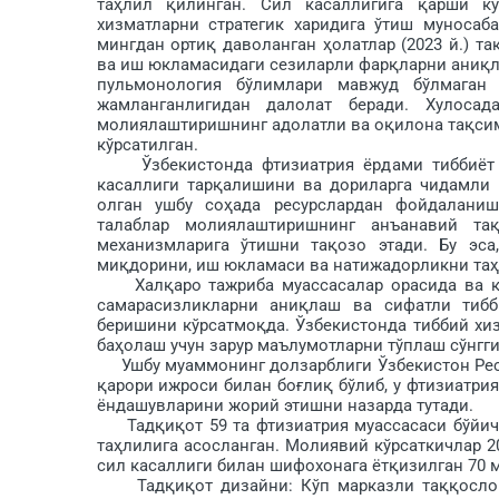
таҳлил қилинган. Сил касаллигига қарши к
хизматларни стратегик харидига ўтиш муносаб
мингдан ортиқ даволанган ҳолатлар (2023 й.) 
ва иш юкламасидаги сезиларли фарқларни аниқл
пульмонология бўлимлари мавжуд бўлмаган 
жамланганлигидан далолат беради. Хуло­са
молиялаштиришнинг адолатли ва оқилона тақси
кўрсатилган.
Ўзбекистонда фтизиатрия ёрдами тиббиёт т
касаллиги тарқалишини ва дориларга чидамли
олган ушбу соҳада ресурслардан фойдаланиш
талаблар молиялаштиришнинг анъанавий тақ
механизмларига ўтишни та­қозо этади. Бу эса
миқдорини, иш юкламаси ва натижадорликни таҳ
Халқаро тажриба муассасалар орасида ва кл
самарасизликларни аниқлаш ва сифатли тиб
беришини кўрсатмоқда. Ўзбекистонда тиббий хи
баҳолаш учун зарур маълумотларни тўплаш сўнгг
Ушбу муаммонинг долзарблиги Ўзбекистон Респ
қарори ижроси билан боғлиқ бўлиб, у фтизиатр
ёндашувларини жорий этишни назарда ту­тади.
Тад­қиқот 59 та фтизиатрия муассасаси бўйич
таҳ­лилига асосланган. Молиявий кўрсаткичлар 
сил касаллиги билан шифохонага ётқизилган 70 м
Тадқиқот дизайни: Кўп марказли таққослов 