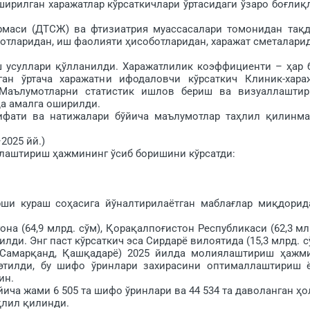
ширилган харажатлар кўрсаткичлари ўртасидаги ўзаро боғ­лиқ
маси (ДТСЖ) ва фтизиатрия муассасалари томонидан тақ
ботларидан, иш фаолияти ҳисо­ботларидан, харажат сметалари
усуллари қўлланилди. Харажатлилик коэффициенти – ҳар 
ган ўртача харажатни ифодаловчи кўрсаткич Клиник-хара
. Маъ­лумотларни статистик ишлов бериш ва визуаллашти
ида амалга оширилди.
ти ва натижалари бўйича маълумотлар таҳлил қилинма­
025 йй.)
аштириш ҳажмининг ўсиб боришини кўрсатди:
 кураш соҳасига йўналтирилаётган маблағлар миқдорид
 (64,9 млрд. сўм), Қорақалпоғистон Республикаси (62,3 мл
тилди. Энг паст кўрсаткич эса Сирдарё вилоятида (15,3 млрд. с
Самар­қанд, Қашқадарё) 2025 йилда молия­лаштириш ҳажм
этилди, бу шифо ўринлари захирасини оптималлаштириш 
ин.
ча жами 6 505 та шифо ўринлари ва 44 534 та даволанган ҳо
лил қи­линди.