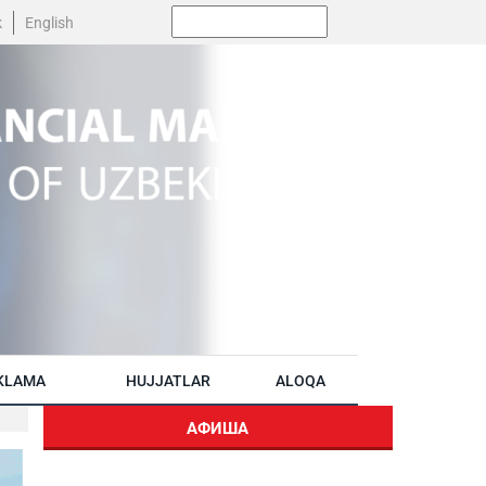
Поиск:
k
English
KLAMA
HUJJATLAR
ALOQA
АФИША