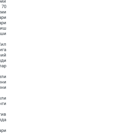
бий
 70
жми
ари
ари
тиш
иши
Сил
ига
вий
иди
лар
мли
ини
ини
нли
нги
тив
лда
ари