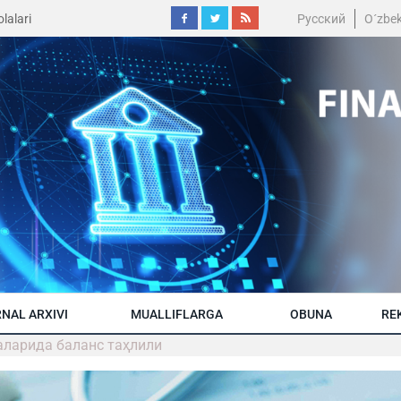
lalari
Русский
O´zbe
NAL ARXIVI
MUALLIFLARGA
OBUNA
RE
аларида баланс таҳлили