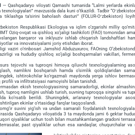
l
— Qashqadaryo viloyati Qamashi tumanida “Lalmi yerlarda ekinla
 texnologiyalari” mavzusida dala kuni o‘tkazildi. Tadbir “Oʻzbekist
a tiklashga taʼsirini baholash dasturi” (FOLUR-Oʻzbekiston) loyih
iston Respublikasi Ekologiya va iqlim o‘zgarishi milliy qo‘mita
a BMT Oziq-ovqat va qishloq xo‘jaligi tashkiloti (FAO) tomonidan am
langan barqaror va inklyuziv ishlab chiqarish landshaftlari ha
yotlar va innovatsiyalarni joriy etishdan iborat.
i vaziri o‘rinbosari Jamshid Abduzuxurov, FAOning O‘zbekistond
zirligi va hududiy qishloq xo‘jaligi boshqarmalari vakillari, fermer
 tejovchi va tuproqni himoya qiluvchi texnologiyalarning aso
saqlash, namlikni boshqarish hamda o‘simlik qoldiqlaridan samar
ningdek, ishtirokchilar ko‘rgazmali maydonda yerga ishlov bermas
profili va infiltratsiyasi namoyishi bilan tanishdi.
asdan ekish texnologiyasining samaradorligi, ekinlar almashinu
h, tuproq namligini ushlab turish, suvning tuproqqa singishi va tu
da ko‘rsatib berildi. Shuningdek, an’anaviy texnologiyalar asos
shtirilgan ekinlar o‘rtasidagi farqlar taqqoslandi.
‘ir suvini yig‘ish va undan samarali foydalanish texnologiyalar
oirasida Qashqadaryo viloyatida 3 ta maydonda jami 6 gektar hudu
a yuqori qiyaliklar uchun tosh bilan mustahkamlangan gradoni terrasa
errasalar, past qiyaliklar uchun esa xandaqlar, chuqurchalar va 