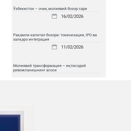
Ўзбекистон – очиқ молиявий бозор сари
16/02/2026
Рақамли капитал бозори: токенизация, IPO ва
халқаро интеграция
11/02/2026
Молиявий трансформация — иқтисодий
ривожланишнинг асоси