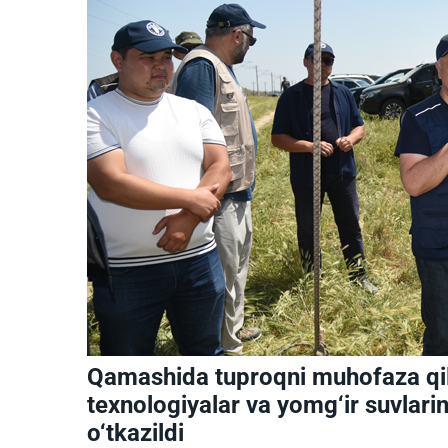
Qamashida tuproqni muhofaza qilu
texnologiyalar va yomg‘ir suvlarin
o‘tkazildi