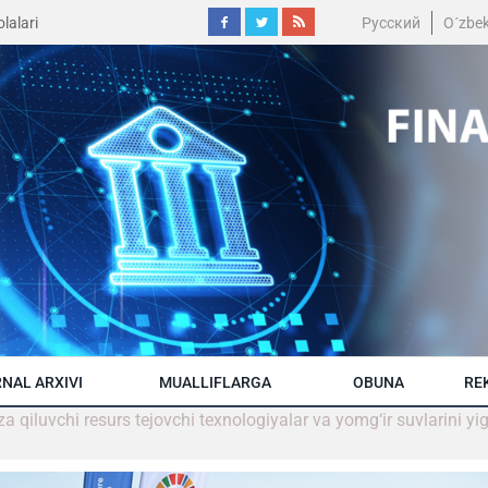
lalari
Русский
O´zbe
NAL ARXIVI
MUALLIFLARGA
OBUNA
RE
iluvchi resurs tejovchi texnologiyalar va yomg‘ir suvlarini yig