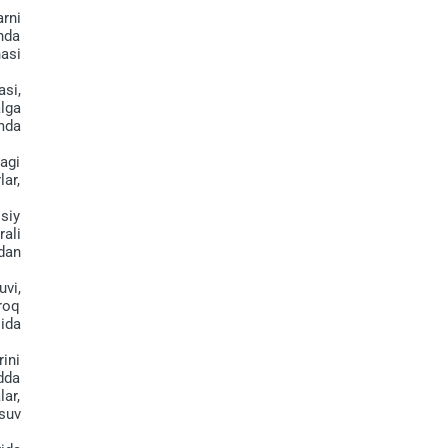
rni
onda
asi
si,
alga
mda
agi
lar,
siy
ali
dan
vi,
proq
ida
ini
dda
lar,
suv