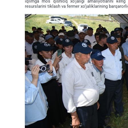
iqlimga mos qishloq xo‘jaligi amaliyotlarini keng jo
resurslarini tiklash va fermer xo‘jaliklarining barqaror