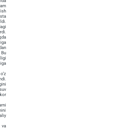
ida
 ham
ish
sta
di.
agi
di.
qda
iga
dan
 Bu
ligi
iga
o‘z
hdi.
ini
suv
kor
rni
ini
aliy
 va