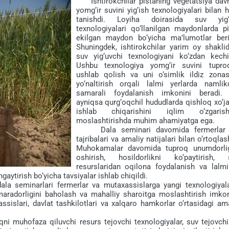
Ishtirokchilar pistaning vegetatsiya davr
yomg‘ir suvini yig‘ish texnologiyalari bilan
tanishdi. Loyiha doirasida suv yig‘
texnologiyalari qo‘llanilgan maydonlarda pi
ekilgan maydon bo‘yicha ma’lumotlar beril
Shuningdek, ishtirokchilar yarim oy shaklid
suv yig‘uvchi texnologiyani ko‘zdan kechir
Ushbu texnologiya yomg‘ir suvini tupro
ushlab qolish va uni o‘simlik ildiz zonas
yo‘naltirish orqali lalmi yerlarda namlik
samarali foydalanish imkonini beradi.
ayniqsa qurg‘oqchil hududlarda qishloq xo‘ja
ishlab chiqarishini iqlim o‘zgarish
moslashtirishda muhim ahamiyatga ega.
Dala seminari davomida fermerlar 
tajribalari va amaliy natijalari bilan o‘rtoqlas
Muhokamalar davomida tuproq unumdorlig
oshirish, hosildorlikni ko‘paytirish, 
resurslaridan oqilona foydalanish va lalmi
gaytirish bo‘yicha tavsiyalar ishlab chiqildi.
 seminarlari fermerlar va mutaxassislarga yangi texnologiyala
amaradorligini baholash va mahalliy sharoitga moslashtirish imkon
ssislari, davlat tashkilotlari va xalqaro hamkorlar o‘rtasidagi am
muhofaza qiluvchi resurs tejovchi texnologiyalar, suv tejovchi