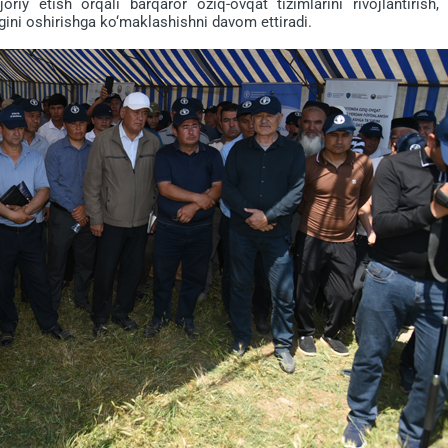
riy etish orqali barqaror oziq-ovqat tizimlarini rivojlantirish, 
ligini oshirishga ko‘maklashishni davom ettiradi.