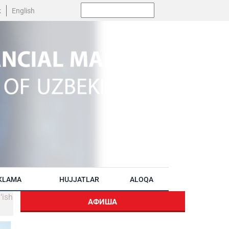
Поиск:
k
English
KLAMA
HUJJATLAR
ALOQA
‘ish
АФИША