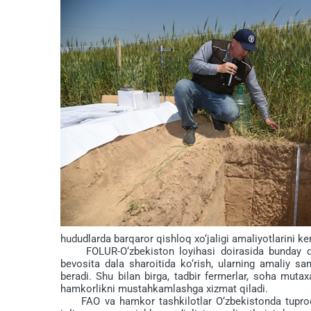
hududlarda barqaror qishloq xo‘jaligi amaliyotlarini ken
FOLUR-O‘zbekiston loyihasi doirasida bunday dala
bevosita dala sharoitida ko‘rish, ularning amaliy s
beradi. Shu bilan birga, tadbir fermerlar, soha mutaxa
hamkorlikni mustahkamlashga xizmat qiladi.
FAO va hamkor tashkilotlar O‘zbekistonda tuproqni 