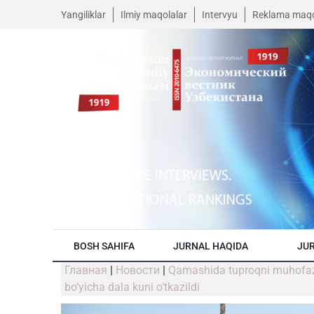
Yangiliklar
Ilmiy maqolalar
Intervyu
Reklama maqo
BOSH SAHIFA
JURNAL HAQIDA
JUR
Главная
|
Новости
|
Qamashida tuproqni muhofaza q
bo‘yicha dala kuni o‘tkazildi