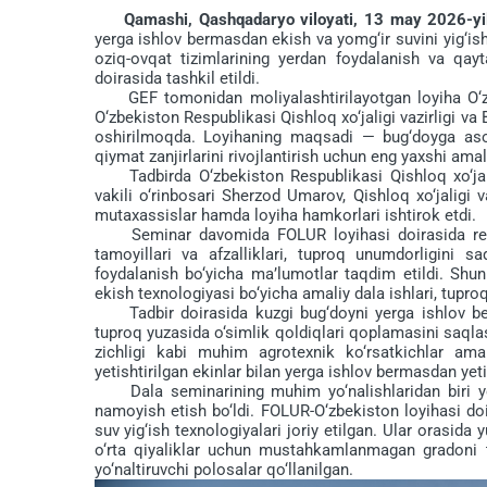
Qamashi, Qashqadaryo viloyati, 13 may 2026-yi
yerga ishlov bermasdan ekish va yomg‘ir suvini yig‘ish
oziq-ovqat tizimlarining yerdan foydalanish va qayt
doirasida tashkil etildi.
GEF tomonidan moliyalashtirilayotgan loyiha O‘zbek
O‘zbekiston Respublikasi Qishloq xo‘jaligi vazirligi v
oshirilmoqda. Loyihaning maqsadi — bug‘doyga asos
qiymat zanjirlarini rivojlantirish uchun eng yaxshi amali
Tadbirda O‘zbekiston Respublikasi Qishloq xo‘jalig
vakili o‘rinbosari Sherzod Umarov, Qishloq xo‘jaligi va
mutaxassislar hamda loyiha hamkorlari ishtirok etdi.
Seminar davomida FOLUR loyihasi doirasida resurs
tamoyillari va afzalliklari, tuproq unumdorligini 
foydalanish bo‘yicha ma’lumotlar taqdim etildi. Shu
ekish texnologiyasi bo‘yicha amaliy dala ishlari, tuproq 
Tadbir doirasida kuzgi bug‘doyni yerga ishlov berm
tuproq yuzasida o‘simlik qoldiqlari qoplamasini saqlas
zichligi kabi muhim agrotexnik ko‘rsatkichlar amal
yetishtirilgan ekinlar bilan yerga ishlov bermasdan yeti
Dala seminarining muhim yo‘nalishlaridan biri yomg
namoyish etish bo‘ldi. FOLUR-O‘zbekiston loyihasi d
suv yig‘ish texnologiyalari joriy etilgan. Ular orasid
o‘rta qiyaliklar uchun mustahkamlanmagan gradoni t
yo‘naltiruvchi polosalar qo‘llanilgan.