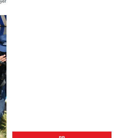
yer
PR