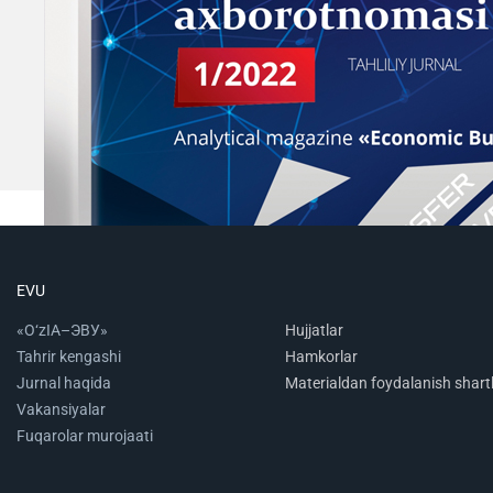
EVU
«O‘zIA–ЭВУ»
Hujjatlar
Tahrir kengashi
Hamkorlar
Jurnal haqida
Materialdan foydalanish shartl
Vakansiyalar
Fuqarolar murojaati