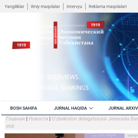
Yangiliklar
Ilmiy maqolalar
Intervyu
Reklama maqolalari
BOSH SAHIFA
JURNAL HAQIDA
JURNAL ARXIV
Главная
|
Новости
|
O‘zbekiston delegatsiyasi Jenevada Barq
etdi