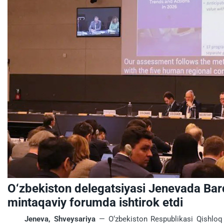
O‘zbekiston delegatsiyasi Jenevada Barq
mintaqaviy forumda ishtirok etdi
Jeneva, Shveysariya
— O‘zbekiston Respublikasi Qishloq x