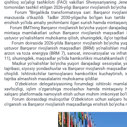
qishloq xo‘jaligi tashkiloti (FAO) vakillari Shveysariyaning 
tomonidan tashkil etilgan 2026-yilgi Barqaror rivojlanish bo‘yicha
Forum “Birgalikda transformatsiya sari: Barqaror rivojlanis
mavzusida o‘tkazildi. Tadbir 2030-yilgacha bo‘lgan kun tartibi 
erishish yo‘lida amaliy yechimlarni ilgari surish hamda mintaqavi
Forum BMTning Barqaror rivojlanish bo‘yicha yuqori darajadagi s
mintaqa mamlakatlari uchun Barqaror rivojlanish maqsadlari i
ustuvor yo‘nalishlarni muhokama qilish, shuningdek, ilg‘or tajri
Forum doirasida 2026-yilda Barqaror rivojlanish bo‘yicha yuqor
ustuvor Barqaror rivojlanish maqsadlari (BRM) yo‘nalishlari mu
arzon va toza energiya (BRM 7), sanoat, innovatsiyalar va infr
11), shuningdek, maqsadlar yo‘lida hamkorlikni mustahkamlash (B
Mazkur yo‘nalishlar bo‘yicha yuqori darajadagi sessiyalar, yalp
tajribasi, siyosiy yondashuvlar va Barqaror rivojlanish maqsadlari
chiqildi. Ishtirokchilar tarmoqlararo hamkorlikni kuchaytirish
tajriba almashish masalalarini muhokama qildilar.
O‘zbekiston delegatsiyasining forumdagi ishtiroki mamlakatd
xavfsizligi, iqlim o‘zgarishiga moslashuv hamda mintaqaviy ham
xalqaro platformada namoyish etish uchun muhim imkoniyat bo‘l
Forum doirasidagi muloqotlar O‘zbekiston uchun xalqaro hamko
o‘rganish va Barqaror rivojlanish maqsadlariga erishish bo‘yicha 