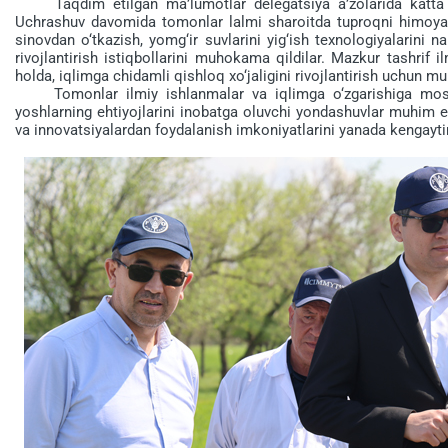
Taqdim etilgan ma’lumotlar delegatsiya a’zolarida katta qizi
Uchrashuv davomida tomonlar lalmi sharoitda tuproqni himoya qi
sinovdan o‘tkazish, yomg‘ir suvlarini yig‘ish texnologiyalarini 
rivojlantirish istiqbollarini muhokama qildilar. Mazkur tashrif 
holda, iqlimga chidamli qishloq xo‘jaligini rivojlantirish uchun m
Tomonlar ilmiy ishlanmalar va iqlimga o‘zgarishiga mos ye
yoshlarning ehtiyojlarini inobatga oluvchi yondashuvlar muhim ek
va innovatsiyalardan foydalanish imkoniyatlarini yanada kengaytir