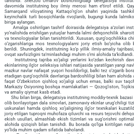
tanishdi. Sherzod Umarov boshchiligidagi delegatsiya instit
davomida institutning boy ilmiy merosi ham e’tirof etildi. Qa
Samarqand viloyatining Kattaqo‘rg‘on shahri yaqinida tashki
keyinchalik turli bosqichlarda rivojlanib, bugungi kunda lalmik
biriga aylangan.
Amalga oshirilgan tashrif doirasida delegatsiya a’zolari institut
yo‘nalishida erishilgan yutuqlar hamda lalmi dehqonchilik sharoi
va texnologiyalar bilan tanishtirildi. Xususan, qurg‘oqchilikka chi
o‘zgarishlariga mos texnologiyalarni joriy etish bo‘yicha olib
berildi. Shuningdek, institutning ko‘p yillik ilmiy-amaliy tajribas
ovqat xavfsizligini ta’minlashdagi muhim o‘rni alohida ta’kidlandi.
Institutning tajriba xo‘jaligi yerlarini ko’zdan kechirish dav
ekinlarining ilg’or seleksiya ishlari natijasida yaratilgan yangi na
mazkur navlar nafaqat yuqori hosildorligi, balki tez o‘zgarib b
etadigan qurg‘oqchilik davrlariga bardoshliligi bilan ham alohida 
faqat O‘zbekiston qishloq xo‘jaligi uchun emas, balki suv taqc
Markaziy Osiyoning boshqa mamlakatlari — Qozog‘iston, Tojikist
va amaliy qiymat kasb etadi.
Shu bilan birga, delegatsiya institutning moddiy-texnik bazasi 
olib borilayotgan dalа sinovlari, zamonaviy ekinlar urug‘chiligi t
uskunalari hamda qishloq xo‘jaligining ilg‘or texnikalari kuzatil
joriy etilgan tuproqni muhofaza qiluvchi va resurs tejovchi dehq
ekish usullari, almashlab ekish tizimlari va sug‘orishni optima
alohida qiziqish bilan tanishdi. Bu borada qo‘lga kiritilgan nati
yo‘lida muhim qadam sifatida baholandi.