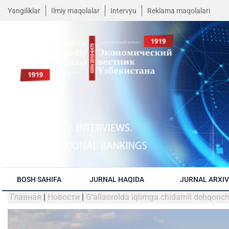
Yangiliklar
Ilmiy maqolalar
Intervyu
Reklama maqolalari
BOSH SAHIFA
JURNAL HAQIDA
JURNAL ARXIV
Главная
|
Новости
|
G‘allaorolda iqlimga chidamli dehqonchil