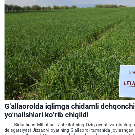
G‘allaorolda iqlimga chidamli dehqonchi
yo‘nalishlari ko‘rib chiqildi
Birlashgan Millatlar Tashkilotining Oziq-ovqat va qishloq xo‘
delegatsiyasi Jizzax viloyatining G‘allaorol tumanida joylashgan L