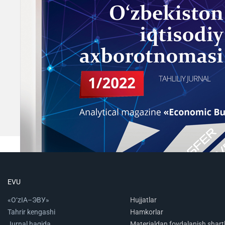
EVU
«O‘zIA–ЭВУ»
Hujjatlar
Tahrir kengashi
Hamkorlar
Jurnal haqida
Materialdan foydalanish shartl