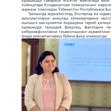
курашишда самарали восита» мавзусида икки 
лойиҳалари Координатори лойиҳасининг ижрочи
маркази томонидан Ўзбекистон Республикаси Бош
Тренингда журналистлар, блогерлар ва нодавл
маълумотларни аниқлаш кўникмаларини муста
ишлашга масъулиятли ёндашувни тарғиб қилишга
курашишда танқидий фикрлаш, фактларни те
киберхавфсизликни таъминлашнинг аҳамиятини 
янада ривожлантириш бўйича фикр алмашилди.