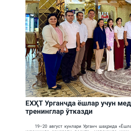
ЕХҲТ Урганчда ёшлар учун ме
тренинглар ўтказди
19–20 август кунлари Урганч шаҳрида «Ёшлар