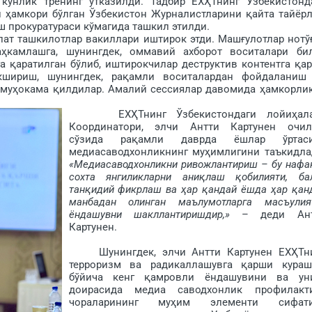
кунлик тренинг ўтказилди. Тадбир ЕХҲТнинг Ўзбекистонд
 ҳамкори бўлган Ўзбекистон Журналистларини қайта тайёр
 прокуратураси кўмагида ташкил этилди.
ат ташкилотлар вакиллари иштирок этди. Машғулотлар нотў
ҳкамлашга, шунингдек, оммавий ахборот воситалари би
 қаратилган бўлиб, иштирокчилар деструктив контентга қа
кшириш, шунингдек, рақамли воситалардан фойдаланиш
муҳокама қилдилар. Амалий сессиялар давомида ҳамкорли
ЕХҲТнинг Ўзбекистондаги лойиҳала
Координатори, элчи Антти Картунен очи
сўзида рақамли даврда ёшлар ўртаси
медиасаводхонликнинг муҳимлигини таъкидла
«Медиасаводхонликни ривожлантириш – бу нафа
сохта янгиликларни аниқлаш қобилияти, ба
танқидий фикрлаш ва ҳар қандай ёшда ҳар қан
манбадан олинган маълумотларга масъулия
ёндашувни шакллантиришдир,»
– деди Ант
Картунен.
Шунингдек, элчи Антти Картунен ЕХҲТн
терроризм ва радикаллашувга қарши кура
бўйича кенг қамровли ёндашувини ва ун
доирасида медиа саводхонлик профилакт
чораларининг муҳим элементи сифати