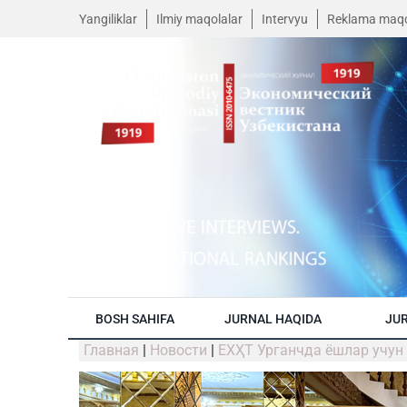
Yangiliklar
Ilmiy maqolalar
Intervyu
Reklama maqo
BOSH SAHIFA
JURNAL HAQIDA
JUR
Главная
|
Новости
|
ЕХҲТ Урганчда ёшлар учун