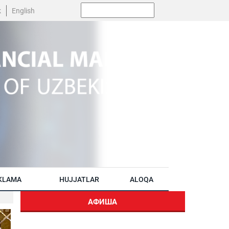
Поиск:
k
English
KLAMA
HUJJATLAR
ALOQA
АФИША