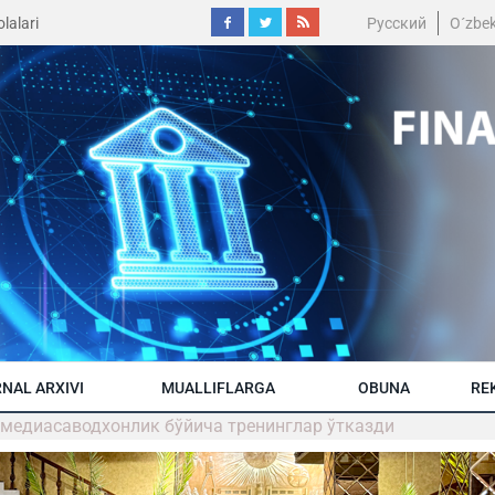
lalari
Русский
O´zbe
NAL ARXIVI
MUALLIFLARGA
OBUNA
RE
 медиасаводхонлик бўйича тренинглар ўтказди