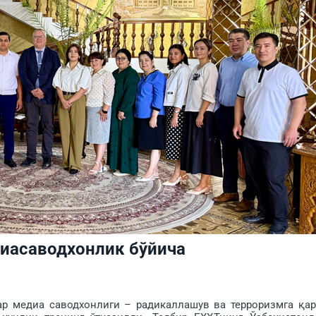
диасаводхонлик бўйича
 медиа саводхонлиги – радикаллашув ва терроризмга қа