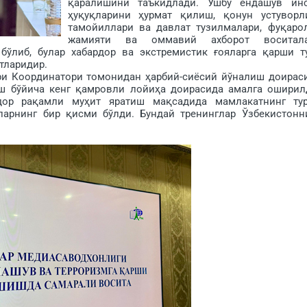
қаралишини таъкидлади. Ушбу ёндашув ин
ҳуқуқларини ҳурмат қилиш, қонун устуворл
тамойиллари ва давлат тузилмалари, фуқаро
жамияти ва оммавий ахборот воситал
бўлиб, булар хабардор ва экстремистик ғояларга қарши т
тларидир.
 Координатори томонидан ҳарбий-сиёсий йўналиш доирас
ш бўйича кенг қамровли лойиҳа доирасида амалга оширил
дор рақамли муҳит яратиш мақсадида мамлакатнинг ту
сларнинг бир қисми бўлди. Бундай тренинглар Ўзбекистонн