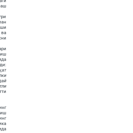
аги
лаш
ғри
лан
рши
 ва
кни
ри
лиш
да
ди:
қат
лки
дай
тли
ти
инг
шиш
инг
ика
да