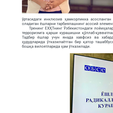
ўртасидаги инклюзив ҳамкорликка асосланган 
оладиган ёшларни тарбиялашнинг асосий элемен
Тренинг ЕХҲТнинг Ўзбекистондаги лойиҳалари
терроризмга қарши курашишни қўллаб-қувватла
Тадбир ёшлар учун янада хавфсиз ва хабар
ҳудудларида ўтказилаётган бир қатор ташаббу
бошқа вилоятларида ҳам ўтказилади.