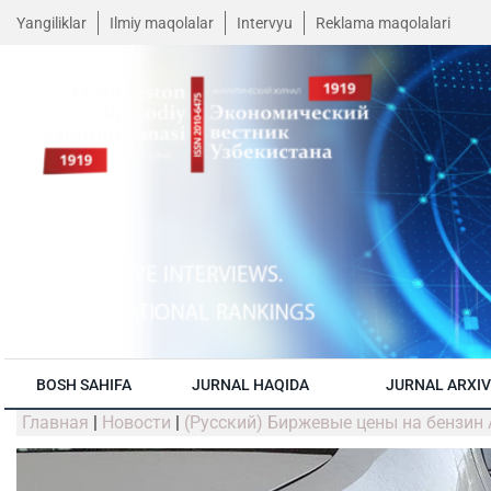
Yangiliklar
Ilmiy maqolalar
Intervyu
Reklama maqolalari
BOSH SAHIFA
JURNAL HAQIDA
JURNAL ARXIV
Главная
|
Новости
|
(Русский) Биржевые цены на бензин