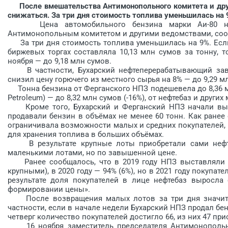
После вмешательства Антимонопольного комитета и друг
снижаться. За три дня стоимость топлива уменьшилась на 9
Цена автомобильного бензина марки Аи-80 на б
Антимонопольным комитетом и другими ведомствами, соо
За три дня стоимость топлива уменьшилась на 9%. Если 
биржевых торгах составляла 10,13 млн сумов за тонну, т
ноября — до 9,18 млн сумов.
В частности, Бухарский нефтеперерабатывающий завод
снизил цену горючего из местного сырья на 8% — до 9,29 мл
Тонна бензина от Ферганского НПЗ подешевела до 8,36 млн 
Petroleum) — до 8,32 млн сумов (-16%), от нефтебаз и други
Кроме того, Бухарский и Ферганский НПЗ начали выст
продавали бензин в объёмах не менее 60 тонн. Как ранее
ограничивала возможности малых и средних покупателей, 
для хранения топлива в больших объёмах.
В результате крупные лоты приобретали сами нефте
маленькими лотами, но по завышенной цене.
Ранее сообщалось, что в 2019 году НПЗ выставляли н
крупными), в 2020 году — 94% (6%), но в 2021 году покупа
результате доля покупателей в лице нефтебаз выросла 
формировании цены».
После возвращения малых лотов за три дня значител
частности, если в начале недели Бухарский НПЗ продал бе
четверг количество покупателей достигло 66, из них 47 при
16 ноября заместитель председателя Антимонопольно