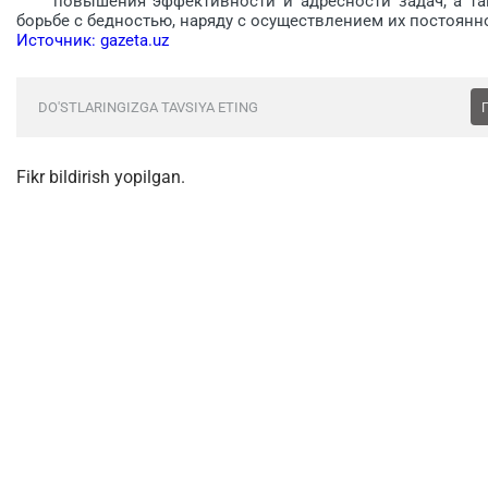
повышения эффективности и адресности задач, а такж
борьбе с бедностью, наряду с осуществлением их постоянн
Источник: gazeta.uz
DO'STLARINGIZGA TAVSIYA ETING
Fikr bildirish yopilgan.