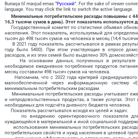
Bunaqa til mavjud emas “
Русский
”. For the sake of viewer conve
language. You may click the link to switch the active language.
Минимальные потребительские расходы повышены с 440 т
16,3 тысячи сумов в день). Этот показатель используется 
Государственный комитет по статистике объявил обнов
населения. Этот показатель, используемый для определени
тысяч до 498 тысяч сумов на человека в месяц (14,4 тысячи
В 2021 году показатель рассчитывался в рамках результ
году было 5400). При этом участвующие в опросе домо
расходов, и из этих семей было выделено 30% домохозяйс
На основании данных, полученных в результате оп
необходимое ежедневное потребление продуктов питания 
месяц составили 498 тысяч сумов на человека.
Напомним, что с 2022 года критерий среднедушевого 
малообеспеченной через информационную систему «
минимальным потребительским расходам.
Минимальные потребительские расходы учитывают ежед
и непродовольственных продуктах, а также услугах. Этот
необходимых для подсчёта дневного бюджета человека.
Показатель рассчитывался исходя из целей и задач:
по внедрению ориентировочного показателя для оп
нуждающейся в материальной и иной социальной поддержк
использования минимальных потребительских расходов 
потребительских свойств и нужд населения в целевой груп