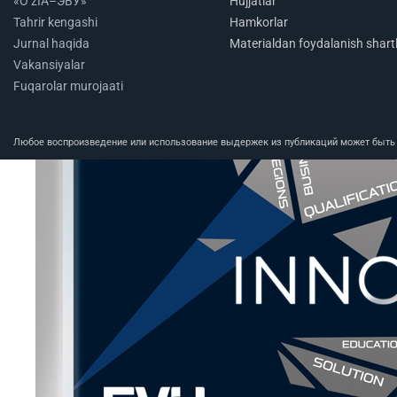
«O‘zIA–ЭВУ»
Hujjatlar
Tahrir kengashi
Hamkorlar
Jurnal haqida
Materialdan foydalanish shartl
Vakansiyalar
Fuqarolar murojaati
Любое воспроизведение или использование выдержек из публикаций может быть п