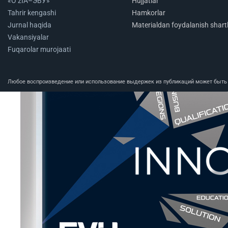
«O‘zIA–ЭВУ»
Hujjatlar
Tahrir kengashi
Hamkorlar
Jurnal haqida
Materialdan foydalanish shartl
Vakansiyalar
Fuqarolar murojaati
Любое воспроизведение или использование выдержек из публикаций может быть п