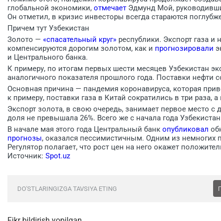
глобальной экономики,
отмечает
Эдмунд Мой, руководивши
Он отметил, в кризис инвесторы всегда стараются поглубже
Причем тут Узбекистан
Золото —
«спасательный круг»
республики. Экспорт газа и 
компенсируются дорогим золотом, как и
прогнозировали
э
и Центрального банка.
К примеру, по итогам первых шести месяцев Узбекистан экс
аналогичного показателя прошлого года. Поставки нефти с
Основная причина — пандемия коронавируса, которая прив
к примеру, поставки газа в Китай сократились в три раза, 
Экспорт золота, в свою очередь, занимает первое место с 
доля не превышала 26%. Всего же с начала года Узбекистан
В начале мая этого года Центральный банк
опубликовал
обн
прогнозы
, оказался пессимистичным. Одним из немногих
Регулятор полагает, что рост цен на него окажет положит
Источник:
Spot.uz
DO'STLARINGIZGA TAVSIYA ETING
Fikr bildirish yopilgan.