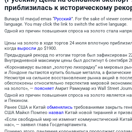
приблизилась к историческому реко
Bunaqa til mavjud emas “
Русский
”. For the sake of viewer conve
language. You may click the link to switch the active language.
Одной из причин повышения спроса на золото стала напр
Цены на золото в ходе торгов 24 июля вплотную приблизил
когда
выросли
до $1900.
Предыдущий рекорд по итогам торгов был зафиксирован 22 а
Внутридневной максимум цены был достигнут 6 сентября 201
«Коронавирус вызвал „золотую лихорадку“ на мировых ры
и Лондоне пытаются купить больше металла, а физические
Несмотря на сильное восстановление рынка акций в посл
обеспокоены относительно перспектив мировой экономики,
на золото», —
поясняет
Амрит Рамкумар из Wall Street Journa
Одной из причин повышения спроса на золото является н
и Пекином.
Ранее США и Китай
обменялись
требованиями закрыть гене
США Майкл Помпео
назвал
Китай новой тиранией и призва
«Если свободный мир не изменит коммунистический Китай
нас», — заявил глава Госдепартамента.
Помимо этого, пандемия коронавируса продолжает создав