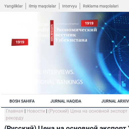
Yangiliklar
Ilmiy maqolalar
Intervyu
Reklama maqolalari
BOSH SAHIFA
JURNAL HAQIDA
JURNAL ARXIV
Главная
|
Новости
|
(Русский) Цена на основной экспорт
рекорду
(Русский) Цена на основной экспорт