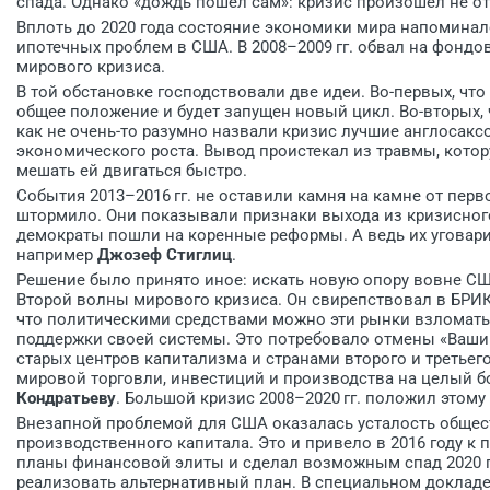
спада. Однако «дождь пошел сам»: кризис произошел не от
Вплоть до 2020 года состояние экономики мира напоминало
ипотечных проблем в США. В 2008–2009 гг. обвал на фондо
мирового кризиса.
В той обстановке господствовали две идеи. Во-первых, ч
общее положение и будет запущен новый цикл. Во-вторых, ч
как не очень-то разумно назвали кризис лучшие англосак
экономического роста. Вывод проистекал из травмы, кото
мешать ей двигаться быстро.
События 2013–2016 гг. не оставили камня на камне от перв
штормило. Они показывали признаки выхода из кризисного 
демократы пошли на коренные реформы. А ведь их уговар
например
Джозеф Стиглиц
.
Решение было принято иное: искать новую опору вовне США
Второй волны мирового кризиса. Он свирепствовал в БРИК
что политическими средствами можно эти рынки взломать,
поддержки своей системы. Это потребовало отмены «Ваши
старых центров капитализма и странами второго и третьег
мировой торговли, инвестиций и производства на целый 
Кондратьеву
. Большой кризис 2008–2020 гг. положил этому
Внезапной проблемой для США оказалась усталость общест
производственного капитала. Это и привело в 2016 году к 
планы финансовой элиты и сделал возможным спад 2020 г
реализовать альтернативный план. В специальном доклад