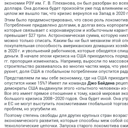
экономии РЭУ им. Г. В. Плеханова, он был разобран во вс
доллара. Она должна будет произойти уже под влиянием но
целом же вышло так, что кризис вернулся на Запад в 2020 г
Этим было продемонстрировано, что свою роль локомотив
Потребление придавлено долгами, в долгах весь корпорати
которые связывает с коронавирусом и избыточным каранти
превышает $27 трлн. Астрономическая сумма, которую никт
можно только списать. Каким бы ни был механизм этой опе
покупательная способность американских домашних хозяйс
в 2020 г. и увольнений работников, которые обходятся сли
деньги. В начале эпохи кризиса на США приходилось поряд
гг. пропорция изменилась. Например, выросли по массов
строительство развивалось во многих частях мира, что ув
рухнет, доля США в глобальном потреблении опустится рад
Представляем ли мы себе экономику, где на США приходит
опустится ниже 15%? Имеет ли команда
Джо Байдена
рецепт
демократы США выдвинули этого «опытного человека» из-з
Все это имеет прямое отношение к тому, какой мировая эк
большого кризиса 2008–2020 годов. Она будет иной. Она ут
и ЕС не могут выступить локомотивами глобальной торговл
проблем, но усугубили их.
Поэтому степень свободы для других крупных стран возрас
экономического развития, которые способны меж собой с
технологические цепочки. Запуска старого локомотива ожи