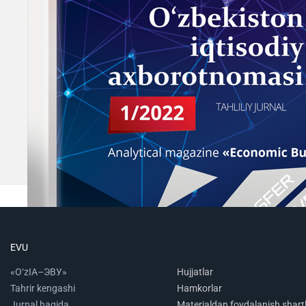
EVU
«O‘zIA–ЭВУ»
Hujjatlar
Tahrir kengashi
Hamkorlar
Jurnal haqida
Materialdan foydalanish shartl