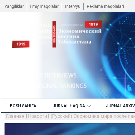
Yangiliklar
Ilmiy maqolalar
Intervyu
Reklama maqolalari
BOSH SAHIFA
JURNAL HAQIDA
JURNAL ARXIV
Главная
|
Новости
|
(Русский) Экономика мира после п