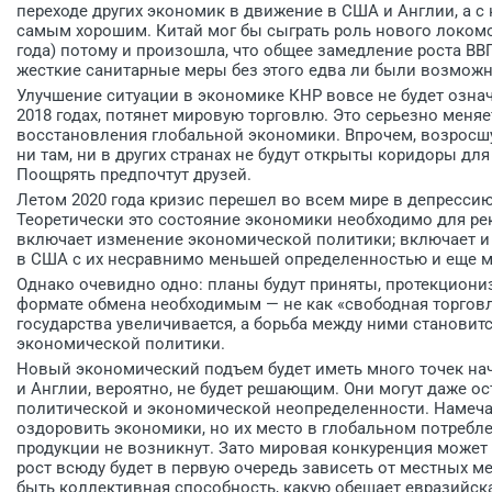
переходе других экономик в движение в США и Англии, а с
самым хорошим. Китай мог бы сыграть роль нового локомот
года) потому и произошла, что общее замедление роста ВВП
жесткие санитарные меры без этого едва ли были возмож
Улучшение ситуации в экономике КНР вовсе не будет означат
2018 годах, потянет мировую торговлю. Это серьезно меня
восстановления глобальной экономики. Впрочем, возросшу
ни там, ни в других странах не будут открыты коридоры дл
Поощрять предпочтут друзей.
Летом 2020 года кризис перешел во всем мире в депрессию
Теоретически это состояние экономики необходимо для рек
включает изменение экономической политики; включает и
в США с их несравнимо меньшей определенностью и еще 
Однако очевидно одно: планы будут приняты, протекциониз
формате обмена необходимым — не как «свободная торговля
государства увеличивается, а борьба между ними станови
экономической политики.
Новый экономический подъем будет иметь много точек на
и Англии, вероятно, не будет решающим. Они могут даже ос
политической и экономической неопределенности. Намеча
оздоровить экономики, но их место в глобальном потребл
продукции не возникнут. Зато мировая конкуренция может
рост всюду будет в первую очередь зависеть от местных м
быть коллективная способность, какую обещает евразийска