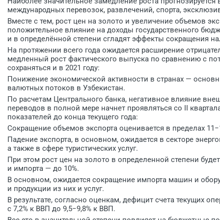
Наиболее значительное замедление роста прогнозируется в
международных перевозок, развлечений, спорта, эксклюзив
Вместе с тем, рост цен на золото и увеличение объемов э
положительное влияние на доходы государственного бюдж
и в определённой степени сгладят эффекты сокращения н
На протяжении всего года ожидается расширение отрицатель
медленный рост фактического выпуска по сравнению с по
сохраняться и в 2021 году:
Понижение экономической активности в странах — основны
валютных потоков в Узбекистан.
По расчетам Центрального банка, негативное влияние вн
переводов в полной мере начнет проявляться со II квартал
показателей до конца текущего года:
Сокращение объемов экспорта оценивается в пределах 11−
Падение экспорта, в основном, ожидается в секторе энерго
а также в сфере туристических услуг.
При этом рост цен на золото в определенной степени буд
и импорта — до 10%.
В основном, ожидается сокращение импорта машин и обору
и продукции из них и услуг.
В результате, согласно оценкам, дефицит счета текущих оп
с 7,2% к ВВП до 9,5−9,8% к ВВП.
Все это в значительной степени повлияет на бюджетные п