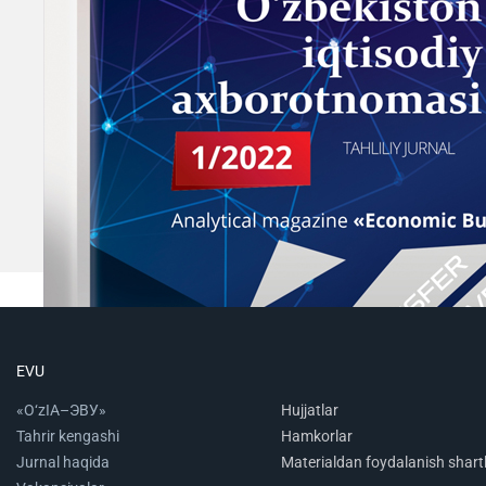
EVU
«O‘zIA–ЭВУ»
Hujjatlar
Tahrir kengashi
Hamkorlar
Jurnal haqida
Materialdan foydalanish shartl