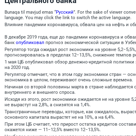
Центрального банка
Bunaqa til mavjud emas “
Русский
”. For the sake of viewer conve
language. You may click the link to switch the active language.
Влияние пандемии коронавируса, обвала цен на нефть и об
В декабре 2019 года, еще до пандемии коронавируса и обва
банк
опубликовал
прогноз экономической ситуации в Узбек
Регулятор тогда ожидал рост экономики на уровне 5,2−5,5%
прогнозировалась в пределах 12−13,5%, снижение темпов ро
1 мая ЦБ опубликовал обзор денежно-кредитной политики 
на 2020 год.
Регулятор отмечает, что в этом году экономики стран — ос
экономика в целом, переживают очень сложные времена.
Начиная со второй половины марта в стране наблюдается 
внутреннего и внешнего спроса.
Исходя из этого, рост экономики ожидается не на уровне 5,
не вырастут на 2,8%, а снизятся на 1,4%.
Трансграничные переводы, которые, как ожидалось, выраст
основного капитала вырастет не на 10%, а на 6,4%.
При этом ЦБ считает, что прирост остатка кредитов состав
окажется ниже — 11−12,5% вместо 12−13,5%.