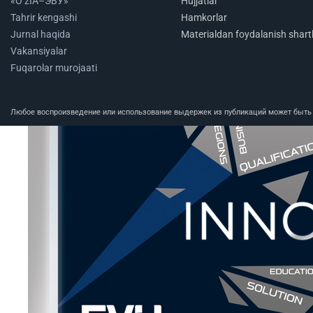
«O‘zIA–ЭВУ»
Hujjatlar
Tahrir kengashi
Hamkorlar
Jurnal haqida
Materialdan foydalanish shartl
Vakansiyalar
Fuqarolar murojaati
Любое воспроизведение или использование выдержек из публикаций может быть п