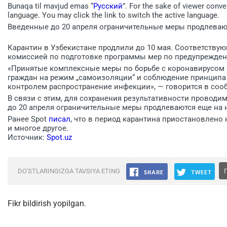
Bunaqa til mavjud emas “
Русский
”. For the sake of viewer conve
language. You may click the link to switch the active language.
Введенные до 20 апреля ограничительные меры продлевают
Карантин в Узбекистане продлили до 10 мая. Соответству
комиссией по подготовке программы мер по предупрежден
«Принятые комплексные меры по борьбе с коронавирусом в
граждан на режим „самоизоляции“ и соблюдение принципа
контролем распространение инфекции», — говорится в соо
В связи с этим, для сохранения результативности провод
до 20 апреля ограничительные меры продлеваются еще на 
Ранее Spot
писал
, что в период карантина приостановлено
и многое другое.
Источник:
Spot.uz
DO'STLARINGIZGA TAVSIYA ETING
Fikr bildirish yopilgan.