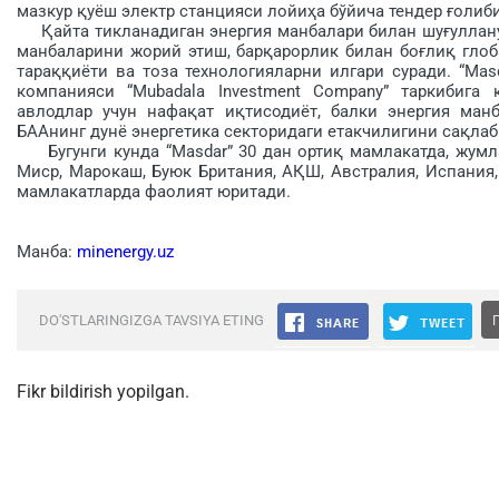
мазкур қуёш электр станцияси лойиҳа бўйича тендер ғолиб
Қайта тикланадиган энергия манбалари билан шуғулланув
манбаларини жорий этиш, барқарорлик билан боғлиқ гло
тараққиёти ва тоза технологияларни илгари суради. “Mas
компанияси “Mubadala Investment Company” таркибига
авлодлар учун нафақат иқтисодиёт, балки энергия ман
БААнинг дунё энергетика секторидаги етакчилигини сақлаб
Бугунги кунда “Masdar” 30 дан ортиқ мамлакатда, жумла
Миср, Марокаш, Буюк Британия, АҚШ, Австралия, Испания,
мамлакатларда фаолият юритади.
Манба:
minenergy.uz
DO'STLARINGIZGA TAVSIYA ETING
Fikr bildirish yopilgan.