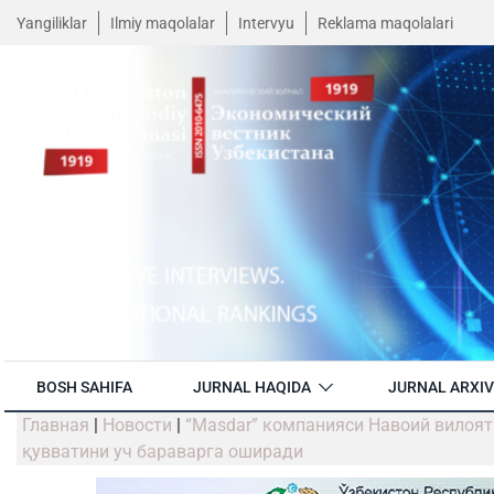
Yangiliklar
Ilmiy maqolalar
Intervyu
Reklama maqolalari
BOSH SAHIFA
JURNAL HAQIDA
JURNAL ARXIV
Главная
|
Новости
|
“Masdar” компанияси Навоий вилоят
қувватини уч бараварга оширади