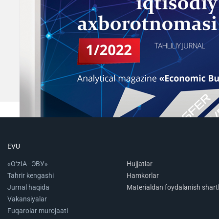
EVU
«O‘zIA–ЭВУ»
Hujjatlar
Tahrir kengashi
Hamkorlar
Jurnal haqida
Materialdan foydalanish shartl
Vakansiyalar
Fuqarolar murojaati