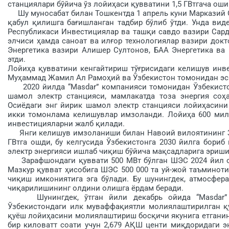
станциялари бўйича ўз лойиҳаси қувватини 1,5 ГВтгача о
Шу муносабат билан Тошкентда 1 апрель куни Марказий О
қабул қилишга бағишланган тадбир бўлиб ўтди. Унда вид
Республикаси Инвестициялар ва ташқи савдо вазири Сард
элчиси ҳамда саноат ва илғор технологиялар вазири док
Энергетика вазири Алишер Султонов, БАА Энергетика ва
этди.
Лойиҳа қувватини кенгайтириш тўғрисидаги келишув инв
Муҳаммад Жамил Ал Рамоҳий ва Ўзбекистон томонидан эс
2020 йилда “Masdar” компанияси томонидан Ўзбекистон 
шамол электр станцияси, мамлакатда тоза энергия соҳ
Осиёдаги энг йирик шамол электр станцияси лойиҳасини
икки томонлама келишувлар имзоланди. Лойиҳа 600 мил
инвестицияларни жалб қилади.
Янги келишув имзоланиши билан Навоий вилоятининг За
ГВтга ошди, бу келгусида Ўзбекистонга 2030 йилга бориб
электр энергияси ишлаб чиқиш бўйича мақсадларига эриши
Зарафшондаги қуввати 500 МВт бўлган ШЭС 2024 йил о
Мазкур қувват ҳисобига ШЭС 500 000 та уй-жой таъминоти
чиқиш имкониятига эга бўлади. Бу шунингдек, атмосфера
чиқарилишининг олдини олишга ёрдам беради.
Шунингдек, ўтган йили декабрь ойида “Masdar” му
Ўзбекистондаги илк муваффақиятли молиялаштирилган қу
қуёш лойиҳасини молиялаштириш босқичи якунига етганин
бир киловатт соати учун 2,679 АҚШ центи миқдоридаги эн