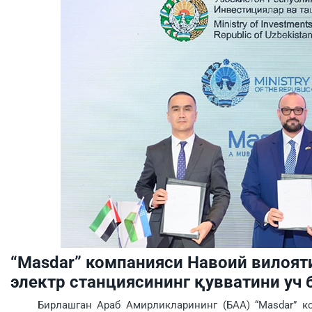
“Masdar” компанияси Навоий вилоят
электр станциясининг қувватини уч
Бирлашган Араб Амирликларининг (БАА) “Masdar” ком