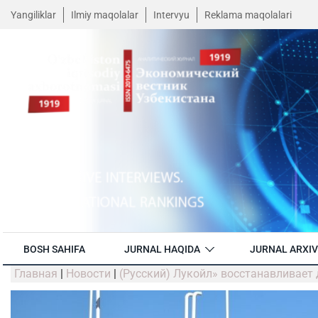
Yangiliklar
Ilmiy maqolalar
Intervyu
Reklama maqolalari
BOSH SAHIFA
JURNAL HAQIDA
JURNAL ARXIV
Главная
|
Новости
|
(Русский) Лукойл» восстанавливает 