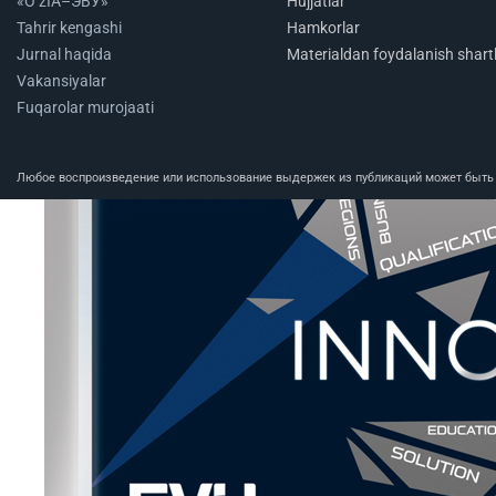
«O‘zIA–ЭВУ»
Hujjatlar
Tahrir kengashi
Hamkorlar
Jurnal haqida
Materialdan foydalanish shartl
Vakansiyalar
Fuqarolar murojaati
Любое воспроизведение или использование выдержек из публикаций может быть п