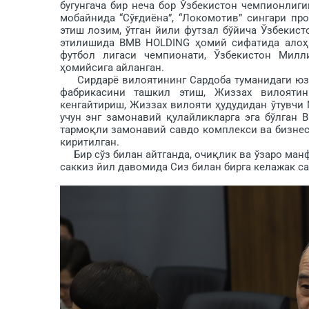
бугунгача бир неча бор Ўзбекистон чемпионлигин
мобайнида “Сўғдиёна”, “Локомотив” сингари п
этиш лозим, ўтган йили футзал бўйича Ўзбекис
этилишида BMB HOLDING ҳомий сифатида алоҳи
футбол лигаси чемпионати, Ўзбекистон Мил
ҳомийсига айланган.
Сирдарё вилоятининг Сардоба туманидаги юзла
фабрикасини ташкил этиш, Жиззах вилоятин
кенгайтириш, Жиззах вилояти ҳудудидан ўтувчи 
учун энг замонавий қулайликларга эга бўлган
тармоқли замонавий савдо комплекси ва бизнес
киритилган.
Бир сўз билан айтганда, очиқлик ва ўзаро ман
саккиз йил давомида Сиз билан бирга келажак 