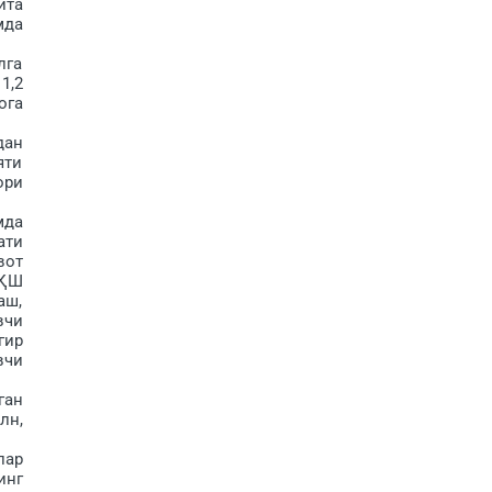
йта
мда
лга
1,2
ога
дан
яти
ори
мда
ати
вот
АҚШ
аш,
вчи
гир
вчи
ган
лн,
лар
инг