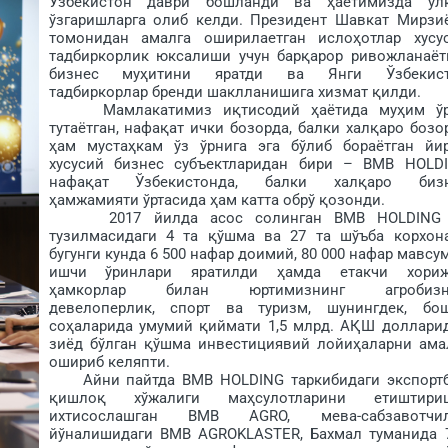
Ўзбекистон даври бошланди ва ҳаётимизда ул
ўзгаришларга олиб келди. Президент Шавкат Мирзи
томонидан амалга оширилаетган ислоҳотлар хусу
тадбиркорлик юксалиши учун барқарор ривожланаёт
бизнес муҳитини яратди ва Янги Ўзбекис
тадбиркорлар бренди шаклланишига хизмат қилди.
Мамлакатимиз иқтисодий ҳаётида муҳим ў
тутаётган, нафақат ички бозорда, балки халқаро бозо
ҳам мустаҳкам ўз ўрнига эга бўлиб бораётган йи
хусусий бизнес субъектларидан бири – BMB HOLD
нафақат Ўзбекистонда, балки халқаро биз
ҳамжамияти ўртасида ҳам катта обрў қозонди.
2017 йилда асос солинган BMB HOLDING 
тузилмасидаги 4 та қўшма ва 27 та шўъба корхон
бугунги кунда 6 500 нафар доимий, 80 000 нафар мавсу
ишчи ўринлари яратилди ҳамда етакчи хори
ҳамкорлар билан юртимизнинг агробизне
девелоперлик, спорт ва туризм, шунингдек, бо
соҳаларида умумий қиймати 1,5 млрд. АҚШ доллари
зиёд бўлган қўшма инвестициявий лойиҳаларни ама
ошириб келяпти.
Айни пайтда BMB HOLDING таркибидаги экспорт
қишлоқ хўжалиги маҳсулотларини етиштири
ихтисослашган BMB AGRO, мева-сабзавотчи
йўналишидаги BMB AGROKLASTER, Бахмал туманида 