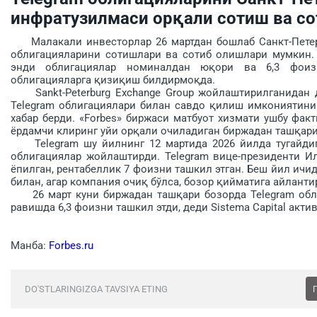
инфратузилмаси орқали сотиш ва с
Малакали инвесторлар 26 мартдан бошлаб Санкт-Петерб
облигацияларини сотишлари ва сотиб олишлари мумкин. 
энди облигациялар номиналдан юқори ва 6,3 фоиз
облигацияларга қизиқиш билдирмоқда.
Sankt-Peterburg Exchange Group жойлаштирилганидан де
Telegram облигациялари билан савдо қилиш имкониятини
хабар берди. «Forbes» биржаси матбуот хизмати ушбу фа
ёрдамчи клиринг уйи орқали очиладиган биржадан ташқари
Telegram шу йилнинг 12 мартида 2026 йилда тугайдиг
облигациялар жойлаштирди. Telegram вице-президенти Ил
ёпилган, рентабеллик 7 фоизни ташкил этган. Беш йил ичи
билан, агар компания очиқ бўлса, бозор қийматига айлант
26 март куни биржадан ташқари бозорда Telegram облиг
равишда 6,3 фоизни ташкил этди, деди Sistema Capital акт
Манба:
Forbes.ru
DO'STLARINGIZGA TAVSIYA ETING