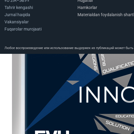
«O‘zIA–ЭВУ»
Hujjatlar
Tahrir kengashi
Hamkorlar
Jurnal haqida
Materialdan foydalanish shartl
Vakansiyalar
Fuqarolar murojaati
Любое воспроизведение или использование выдержек из публикаций может быть п