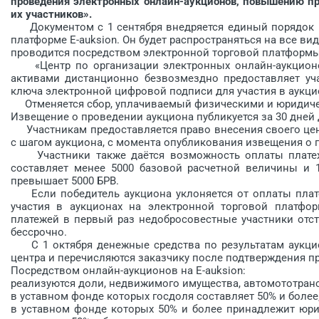
проведения электронных онлайн-аукционов, повышению п
их участников».
Документом с 1 сентября внедряется единый порядок п
платформе E-auksion. Он будет распространяться на все ви
проводится посредством электронной торговой платформы
«Центр по организации электронных онлайн-аукционов
активами дистанционно безвозмездно предоставляет уча
ключа электронной цифровой подписи для участия в аукци
Отменяется сбор, уплачиваемый физическими и юридичес
Извещение о проведении аукциона публикуется за 30 дней 
Участникам предоставляется право внесения своего цено
с шагом аукциона, с момента опубликования извещения о 
Участники также даётся возможность оплаты платежей
составляет менее 5000 базовой расчетной величины и 1
превышает 5000 БРВ.
Если победитель аукциона уклоняется от оплаты платеж
участия в аукционах на электронной торговой платфор
платежей в первый раз недобросовестные участники отст
бессрочно.
С 1 октября денежные средства по результатам аукцио
центра и перечисляются заказчику после подтверждения п
Посредством онлайн-аукционов на E-auksion:
реализуются доли, недвижимого имущества, автомототранс
в уставном фонде которых госдоля составляет 50% и более
в уставном фонде которых 50% и более принадлежит юри