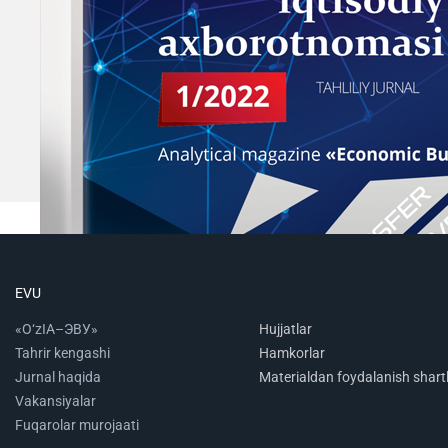
EVU
«O‘zIA–ЭВУ»
Hujjatlar
Tahrir kengashi
Hamkorlar
Jurnal haqida
Materialdan foydalanish shartl
Vakansiyalar
Fuqarolar murojaati