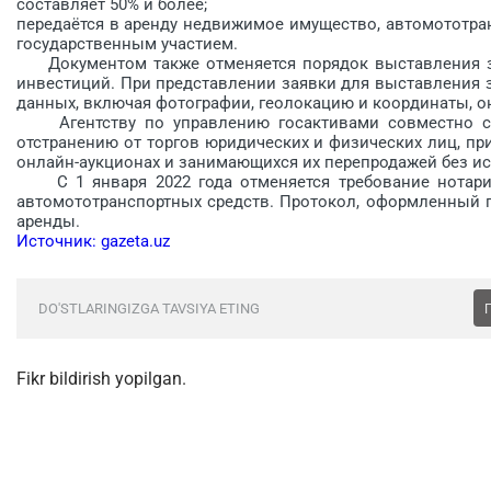
составляет 50% и более;
передаётся в аренду недвижимое имущество, автомототра
государственным участием.
Документом также отменяется порядок выставления зе
инвестиций. При представлении заявки для выставления 
данных, включая фотографии, геолокацию и координаты, о
Агентству по управлению госактивами совместно с 
отстранению от торгов юридических и физических лиц, пр
онлайн-аукционах и занимающихся их перепродажей без ис
С 1 января 2022 года отменяется требование нотариа
автомототранспортных средств. Протокол, оформленный п
аренды.
Источник: gazeta.uz
DO'STLARINGIZGA TAVSIYA ETING
Fikr bildirish yopilgan.