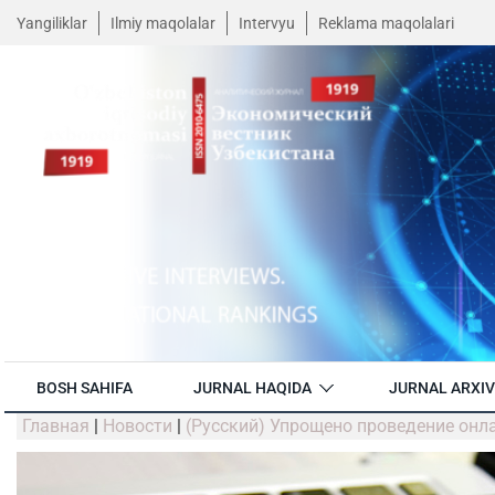
Yangiliklar
Ilmiy maqolalar
Intervyu
Reklama maqolalari
BOSH SAHIFA
JURNAL HAQIDA
JURNAL ARXIV
Главная
|
Новости
|
(Русский) Упрощено проведение онл