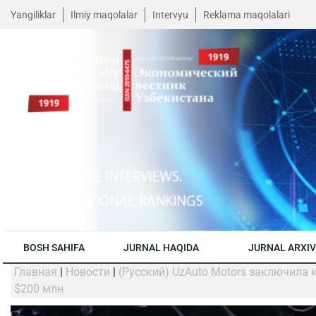
Yangiliklar
Ilmiy maqolalar
Intervyu
Reklama maqolalari
BOSH SAHIFA
JURNAL HAQIDA
JURNAL ARXIV
Главная
|
Новости
|
(Русский) UzAuto Motors заключила 
$200 млн