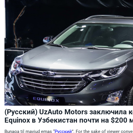
(Русский) UzAuto Motors заключила 
Equinox в Узбекистан почти на $200 
Bunaqa til mavjud emas “
Русский
”. For the sake of viewer conve