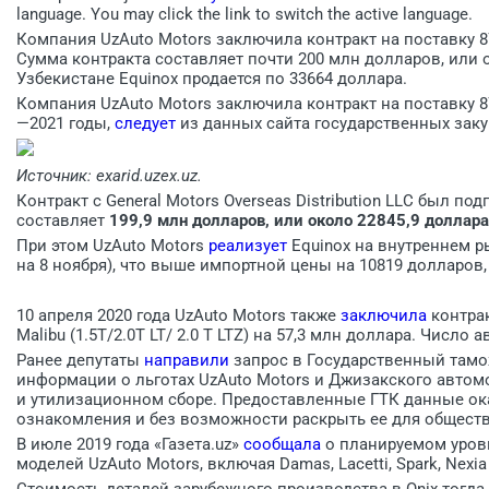
language. You may click the link to switch the active language.
Компания UzAuto Motors заключила контракт на поставку 87
Сумма контракта составляет почти 200 млн долларов, или 
Узбекистане Equinox продается по 33664 доллара.
Компания UzAuto Motors заключила контракт на поставку 87
—2021 годы,
следует
из данных сайта государственных заку
Источник: exarid.uzex.uz.
Контракт с General Motors Overseas Distribution LLC был по
составляет
199,9 млн долларов, или около 22845,9 доллар
При этом UzAuto Motors
реализует
Equinox на внутреннем ры
на 8 ноября), что выше импортной цены на 10819 долларов,
10 апреля 2020 года UzAuto Motors также
заключила
контрак
Malibu (1.5T/2.0T LT/ 2.0 T LTZ) на 57,3 млн доллара. Число 
Ранее депутаты
направили
запрос в Государственный там
информации о льготах UzAuto Motors и Джизакского автом
и утилизационном сборе. Предоставленные ГТК данные ок
ознакомления и без возможности раскрыть ее для общест
В июле 2019 года «Газета.uz»
сообщала
о планируемом уровн
моделей UzAuto Motors, включая Damas, Lacetti, Spark, Nexia 
Стоимость деталей зарубежного производства в Onix тогда