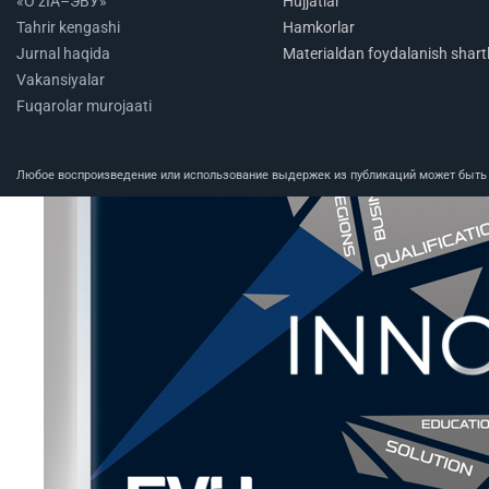
«O‘zIA–ЭВУ»
Hujjatlar
Tahrir kengashi
Hamkorlar
Jurnal haqida
Materialdan foydalanish shartl
Vakansiyalar
Fuqarolar murojaati
Любое воспроизведение или использование выдержек из публикаций может быть п