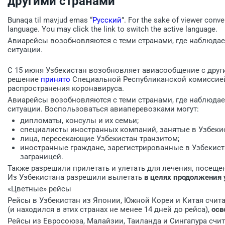
другими странами
Bunaqa til mavjud emas “
Русский
”. For the sake of viewer conve
language. You may click the link to switch the active language.
Авиарейсы возобновляются с теми странами, где наблюда
ситуации.
C 15 июня Узбекистан возобновляет авиасообщение с дру
решение
принято
Специальной Республиканской комиссией
распространения коронавируса.
Авиарейсы возобновляются с теми странами, где наблюда
ситуации. Воспользоваться авиаперевозками могут:
дипломаты, консулы и их семьи;
специалисты иностранных компаний, занятые в Узбекис
лица, пересекающие Узбекистан транзитом;
иностранные граждане, зарегистрированные в Узбекист
заграницей.
Также разрешили прилетать и улетать для лечения, посеще
Из Узбекистана разрешили вылетать
в целях продолжения 
«Цветные» рейсы
Рейсы в Узбекистан из Японии, Южной Кореи и Китая счита
(и находился в этих странах не менее 14 дней до рейса),
осв
Рейсы из Евросоюза, Малайзии, Таиланда и Сингапура счит