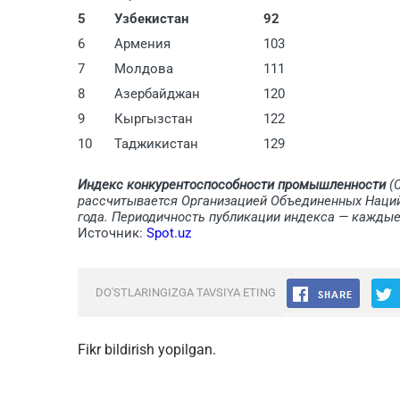
5
Узбекистан
92
6
Армения
103
7
Молдова
111
8
Азербайджан
120
9
Кыргызстан
122
10
Таджикистан
129
Индекс конкурентоспособности промышленности
(C
рассчитывается Организацией Объединенных Наций
года. Периодичность публикации индекса — каждые 
Источник:
Spot.uz
DO'STLARINGIZGA TAVSIYA ETING
Fikr bildirish yopilgan.