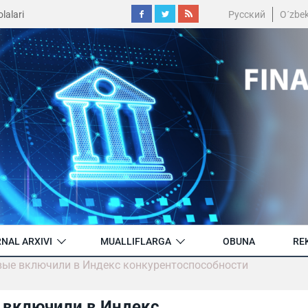
lalari
Русский
O´zbe
NAL ARXIVI
MUALLIFLARGA
OBUNA
RE
рвые включили в Индекс конкурентоспособности
 включили в Индекс