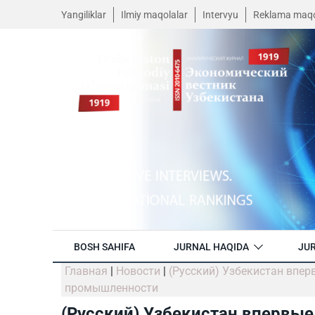
Yangiliklar
Ilmiy maqolalar
Intervyu
Reklama maqo
BOSH SAHIFA
JURNAL HAQIDA
JUR
Главная
|
Новости
|
(Русский) Узбекистан впе
промышленности
(Русский) Узбекистан впервые