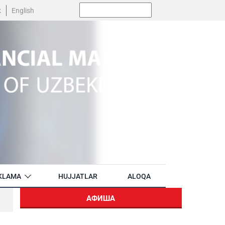
Поиск:
k
English
KLAMA
HUJJATLAR
ALOQA
АФИША