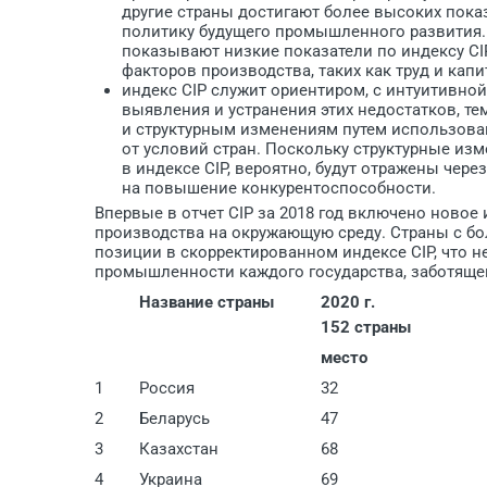
другие страны достигают более высоких пока
политику будущего промышленного развития.
показывают низкие показатели по индексу CI
факторов производства, таких как труд и капи
индекс CIP служит ориентиром, с интуитивной
выявления и устранения этих недостатков, т
и структурным изменениям путем использова
от условий стран. Поскольку структурные из
в индексе CIP, вероятно, будут отражены чер
на повышение конкурентоспособности.
Впервые в отчет CIP за 2018 год включено ново
производства на окружающую среду. Страны с б
позиции в скорректированном индексе CIP, что 
промышленности каждого государства, заботящег
Название страны
2020 г.
152 страны
место
1
Россия
32
2
Беларусь
47
3
Казахстан
68
4
Украина
69