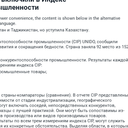
ышленности
iewer convenience, the content is shown below in the alternative
language.
н и Таджикистан, но уступила Казахстану.
нтоспособности промышленности (СIP) UNIDO, сообщили
вития и сокращения бедности. Страна заняла 92 место из 152
конкурентоспособности промышленности. Результаты каждо
рениям индекса CIP:
промышленные товары;
страны-компараторы (сравнение). В отчете CIP представлен
имости от стадии индустриализации, географического
огут включать соседей, непосредственных конкурентов,
азцы с лучшей практикой. Они могут быть сопоставимы из-
ров производства или видов производимых товаров.
ьтаты по всем трем измерениям индекса CIP, могут служить
я их конкретные обстоятельства. Выделяя области, в которых