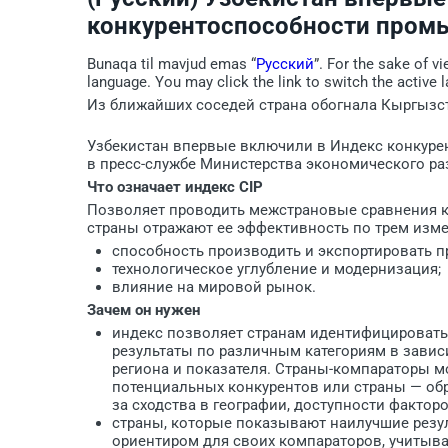
конкурентоспособности пром
Bunaqa til mavjud emas “
Русский
”. For the sake of v
language. You may click the link to switch the active 
Из ближайших соседей страна обогнала Кыргызста
Узбекистан впервые включили в Индекс конкуре
в пресс-службе Министерства экономического раз
Что означает индекс CIP
Позволяет проводить межстрановые сравнения 
страны отражают ее эффективность по трем изме
способность производить и экспортировать 
технологическое углубление и модернизация;
влияние на мировой рынок.
Зачем он нужен
индекс позволяет странам идентифицировать 
результаты по различным категориям в завис
региона и показателя. Страны-компараторы м
потенциальных конкурентов или страны — обр
за сходства в географии, доступности факто
страны, которые показывают наилучшие резул
ориентиром для своих компараторов, учитыва