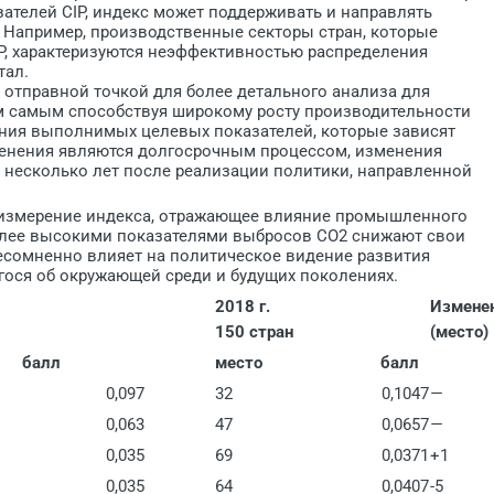
зателей CIP, индекс может поддерживать и направлять
 Например, производственные секторы стран, которые
P, характеризуются неэффективностью распределения
тал.
 отправной точкой для более детального анализа для
ем самым способствуя широкому росту производительности
ния выполнимых целевых показателей, которые зависят
менения являются долгосрочным процессом, изменения
ез несколько лет после реализации политики, направленной
е измерение индекса, отражающее влияние промышленного
олее высокими показателями выбросов CO2 снижают свои
несомненно влияет на политическое видение развития
ося об окружающей среди и будущих поколениях.
2018 г.
Измене
150 стран
(место)
балл
место
балл
0,097
32
0,1047
—
0,063
47
0,0657
—
0,035
69
0,0371
+1
0,035
64
0,0407
-5