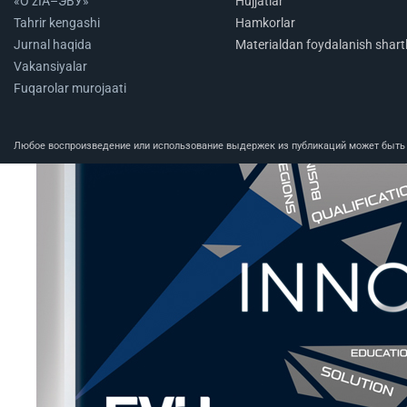
«O‘zIA–ЭВУ»
Hujjatlar
Tahrir kengashi
Hamkorlar
Jurnal haqida
Materialdan foydalanish shartl
Vakansiyalar
Fuqarolar murojaati
Любое воспроизведение или использование выдержек из публикаций может быть п