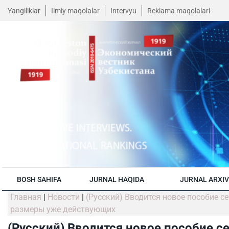
Yangiliklar
Ilmiy maqolalar
Intervyu
Reklama maqolalari
BOSH SAHIFA
JURNAL HAQIDA
JURNAL ARXIV
Главная
|
Новости
|
(Русский) Вводится новое пособие 
размеры уже действующих
(Русский) Вводится новое пособие с