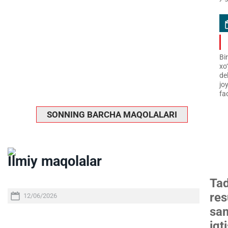
Bi
xo
de
jo
fao
SONNING BARCHA MAQOLALARI
Ilmiy maqolalar
Tad
res
12/06/2026
sam
iqt