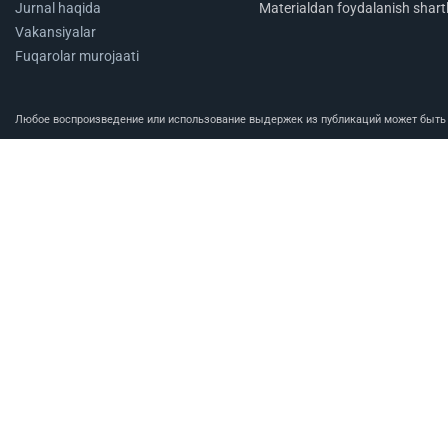
Jurnal haqida
Materialdan foydalanish shartl
Vakansiyalar
Fuqarolar murojaati
Любое воспроизведение или использование выдержек из публикаций может быть п