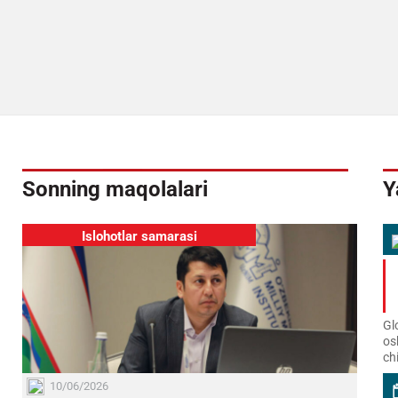
Sonning maqolalari
Y
Islohotlar samarasi
Gl
os
ch
10/06/2026