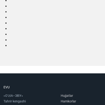
EVU
«O‘zIA–ЭВУ»
Hujjatlar
Tahrir kengashi
Hamkorlar