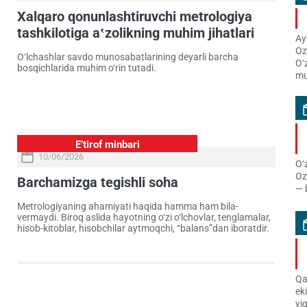
Xalqaro qonunlashtiruvchi metrologiya
tashkilotiga a‛zolikning muhim jihatlari
Ay
Oz
O‘lchashlar savdo munosabatlarining deyarli barcha
O‘
bosqichlarida muhim o‘rin tutadi.
mu
E’tirof minbari
10/06/2026
O‘
Oz
Barchamizga tegishli soha
— 
Metrologiyaning ahamiyati haqida hamma ham bila­
vermaydi. Biroq aslida hayotning o‘zi o‘lchovlar, tenglamalar,
hisob-kitoblar, hisob­chilar aytmoqchi, “balans”dan ibo­ratdir.
Qa
ek
yi