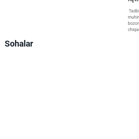
Tadbir
muhim
bozorg
chiqa
Sohalar