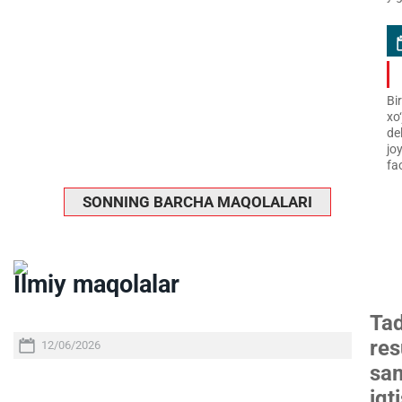
Bi
xo
de
jo
fao
SONNING BARCHA MAQOLALARI
Ilmiy maqolalar
Tad
res
12/06/2026
sam
iqt