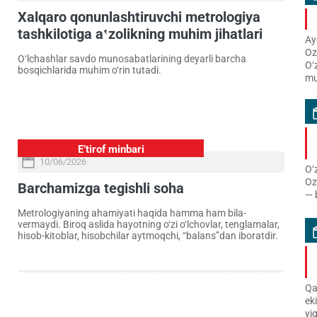
Xalqaro qonunlashtiruvchi metrologiya
tashkilotiga a‛zolikning muhim jihatlari
Ay
Oz
O‘lchashlar savdo munosabatlarining deyarli barcha
O‘
bosqichlarida muhim o‘rin tutadi.
mu
E’tirof minbari
10/06/2026
O‘
Oz
Barchamizga tegishli soha
— 
Metrologiyaning ahamiyati haqida hamma ham bila­
vermaydi. Biroq aslida hayotning o‘zi o‘lchovlar, tenglamalar,
hisob-kitoblar, hisob­chilar aytmoqchi, “balans”dan ibo­ratdir.
Qa
ek
yi