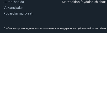
Jurnal haqida
Materialdan foydalanish shartl
Vakansiyalar
Fuqarolar murojaati
Любое воспроизведение или использование выдержек из публикаций может быть п