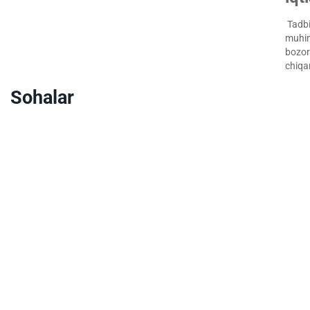
Tadbir
muhim
bozorg
chiqa
Sohalar