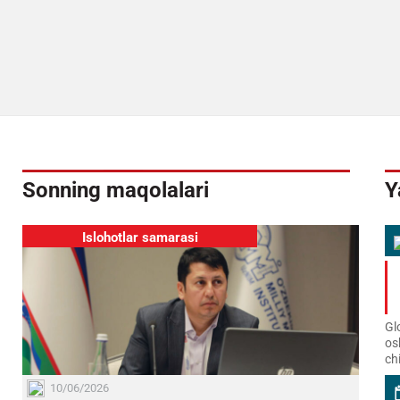
Sonning maqolalari
Y
Islohotlar samarasi
Gl
os
ch
10/06/2026