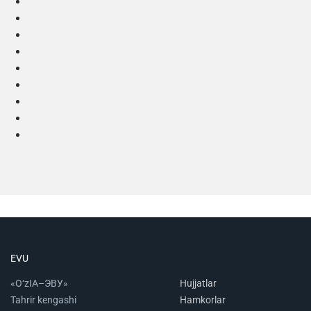
EVU
«O‘zIA–ЭВУ»
Hujjatlar
Tahrir kengashi
Hamkorlar