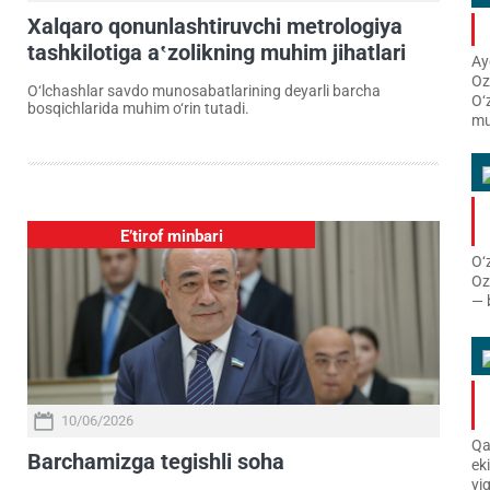
Xalqaro qonunlashtiruvchi metrologiya
tashkilotiga a‛zolikning muhim jihatlari
Ay
Oz
O‘lchashlar savdo munosabatlarining deyarli barcha
O‘
bosqichlarida muhim o‘rin tutadi.
mu
E’tirof minbari
O‘
Oz
— 
10/06/2026
Qa
Barchamizga tegishli soha
ek
yi