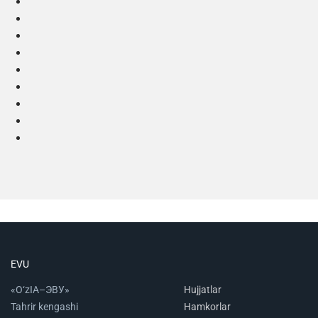
EVU
«O‘zIA–ЭВУ»
Hujjatlar
Tahrir kengashi
Hamkorlar