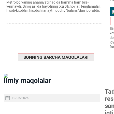
Metrologiyaning ahamiyati haqida hamma ham bila­
vermaydi. Biroq aslida hayotning o‘zi o‘lchovlar, tenglamalar,
hisob-kitoblar, hisob­chilar aytmoqchi, “balans”dan ibo­ratdir.
Bi
xo
de
jo
fao
SONNING BARCHA MAQOLALARI
Ilmiy maqolalar
Tad
res
12/06/2026
sam
iqt