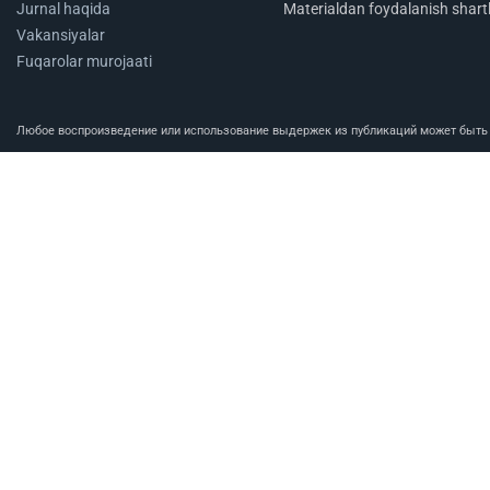
Jurnal haqida
Materialdan foydalanish shartl
Vakansiyalar
Fuqarolar murojaati
Любое воспроизведение или использование выдержек из публикаций может быть п