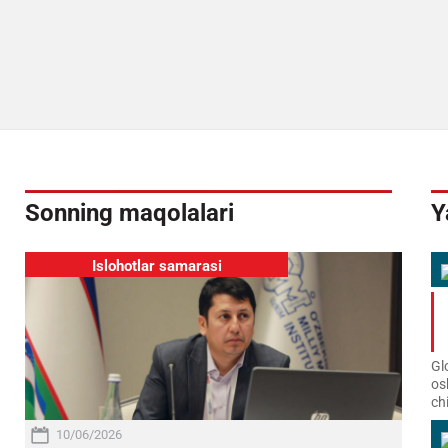
Sonning maqolalari
Y
Islohotlar samarasi
Gl
os
ch
10/06/2026