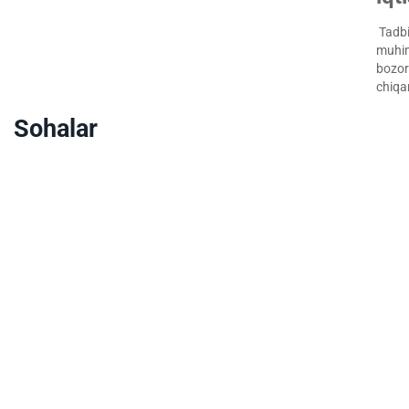
Tadbir
muhim
bozorg
chiqa
Sohalar