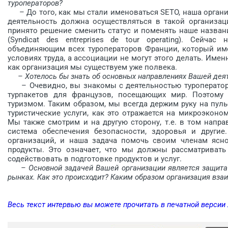
туроператоров?
– До того, как мы стали именоваться SETO, наша органи
деятельность должна осуществляться в такой организац
принято решение сменить статус и поменять наше назван
(Syndicat des entreprises de tour operating). Сейча
объединяющим всех туроператоров Франции, который име
условиях труда, а ассоциации не могут этого делать. Име
как организация мы существуем уже полвека.
– Хотелось бы знать об основных направлениях Вашей дея
– Очевидно, вы знакомы с деятельностью туроператоро
турпакетов для французов, посещающих мир. Поэтому
туризмом. Таким образом, мы всегда держим руку на пуль
туристические услуги, как это отражается на микроэконо
Мы также смотрим и на другую сторону, т.е. в том направ
система обеспечения безопас­ности, здоровья и други
организаций, и наша задача помочь своим членам ясно
продукты. Это означает, что мы должны рассматривать
содействовать в подготовке продуктов и услуг.
– Основной задачей Вашей организации является защита 
рынках. Как это происходит? Каким образом организация вза
Весь текст интервью вы можете прочитать в печатной версии