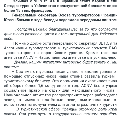
Начиная с 90-х гг. XX в. Франция стоит первой в спи
Сегодня туры в Узбекистан пользуются всё большим спро
более 15 тыс. французов.
Генеральный секретарь Союза туроператоров Франции (Syn
Юрген Бахман в ходе беседы поделился передовым опытом 
– Господин Бахман, благодарим Вас за то, что согласил
динамично развивающихся и столь актуальной для Узбекист
себе.
– Помимо должности генерального секретаря SЕТО, я та
Ассоциации туроператоров и ту­ристических агентств EAC
туроператоров на европейском уровне. Кроме того, з
агентстве ANCV – Национальном агентстве отпускных чеко
– Думаю, нашим читателям интересно будет узнать о Наци
системе.
– Система отпускных чеков давно и вполне успешно р
помощью отпускных чеков наша страна развила туризм
туристическому бизнесу. Эта организация охватывает зна
её оборот более 1,6 млрд евро в год. ACNV было учреж
социальное право на отдых для максимального числа г
Национальное агентство распространяет через работодат
чеки», а именно платёжные чеки, эмитированные 
использованы получателем для оплаты различных туристич
– В туристической сфере Франции огромную роль игр
союзы. Они участвуют в государственно-частном партнёрс