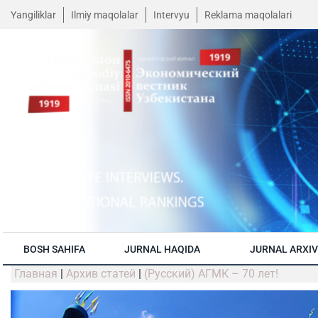
Yangiliklar
Ilmiy maqolalar
Intervyu
Reklama maqolalari
BOSH SAHIFA
JURNAL HAQIDA
JURNAL ARXIV
Главная
|
Архив статей
|
(Русский) АГМК – 70 лет!