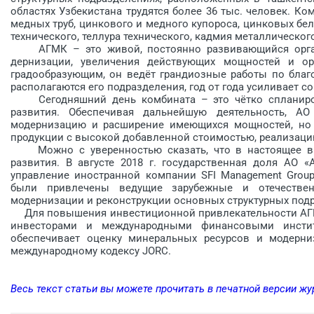
областях Узбекистана трудятся более 36 тыс. человек. К
медных труб, цинкового и медного купороса, цинковых бел
технического, теллура технического, кадмия металлического
АГМК – это живой, постоянно развивающийся органи
дернизации, увеличения действующих мощностей и ор
градообразующим, он ведёт грандиозные работы по благо
располагаются его под­разделения, год от года усиливает 
Сегодняшний день комбината – это чётко спланиро
развития. Обеспечивая дальнейшую деятельность, А
модернизацию и расширение имеющихся мощностей, но 
продукции с высокой добавленной стоимостью, реализац
Можно с уверенностью сказать, что в настоящее вре
развития. В августе 2018 г. государственная доля АО 
управление иностранной компании SFI Management Grou
были привлечены ведущие зарубежные и отечествен
модернизации и реконст­рукции основных структурных под­
Для повышения инвестиционной привлекательности АГМ
инвесторами и международными финансовыми инстит
обеспечивает оценку минеральных ресурсов и модерн
международному кодексу JORC.
Весь текст статьи вы можете прочитать в печатной версии жу