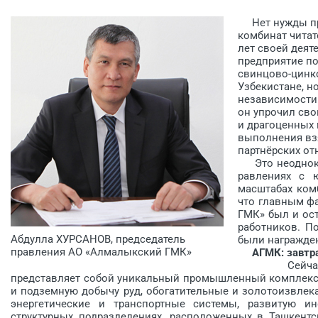
Нет нужды пре
комбинат читат
лет своей деят
предприятие п
свинцово-цинко
Узбекистане, н
независимости 
он упрочил сво
и драгоценных 
выполнения взя
партнёрских от
Это неоднокра
равлениях с 
масштабах ком
что главным ф
ГМК» был и ос
работников. По
Абдулла ХУРСАНОВ, председатель
были награжде
правления АО «Алмалыкский ГМК»
АГМК: завтра
Сейчас Алма
представляет собой уникальный промышленный комплекс
и подземную добычу руд, обогатительные и золотоизвлек
энергетические и транспортные системы, развитую и
структурных подразделениях, расположенных в Ташкентс