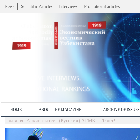
News
Scientific Articles
Interviews
Promotional articles
HOME
ABOUT THE MAGAZINE
ARCHIVE OF ISSUES
Главная
|
Архив статей
|
(Русский) АГМК – 70 лет!