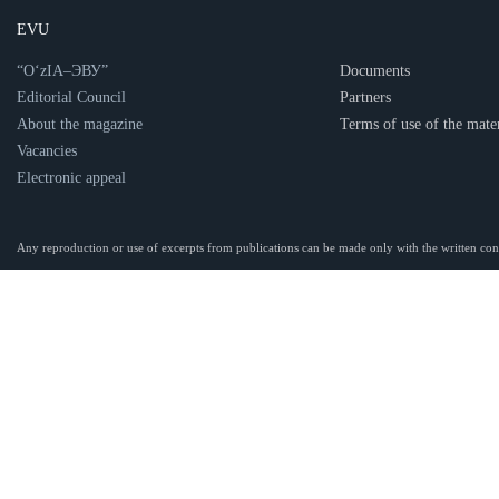
EVU
“O‘zIA–ЭВУ”
Documents
Editorial Council
Partners
About the magazine
Terms of use of the mater
Vacancies
Electronic appeal
Any reproduction or use of excerpts from publications can be made only with the written 