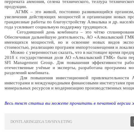
областях Узбекистана трудятся более 36 тыс. человек. К
медных труб, цинкового и медного купороса, цинковых бел
технического, теллура технического, кадмия металлического
АГМК – это живой, постоянно развивающийся органи
дернизации, увеличения действующих мощностей и ор
градообразующим, он ведёт грандиозные работы по благо
располагаются его под­разделения, год от года усиливает 
Сегодняшний день комбината – это чётко спланиро
развития. Обеспечивая дальнейшую деятельность, А
модернизацию и расширение имеющихся мощностей, но 
продукции с высокой добавленной стоимостью, реализац
Можно с уверенностью сказать, что в настоящее вре
развития. В августе 2018 г. государственная доля АО 
управление иностранной компании SFI Management Grou
были привлечены ведущие зарубежные и отечествен
модернизации и реконст­рукции основных структурных под­
Для повышения инвестиционной привлекательности АГМ
инвесторами и международными финансовыми инстит
обеспечивает оценку минеральных ресурсов и модерн
международному кодексу JORC.
Весь текст статьи вы можете прочитать в печатной версии жу