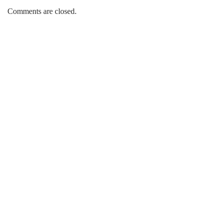
DO'STLARINGIZGA TAVSIYA ETING
Comments are closed.