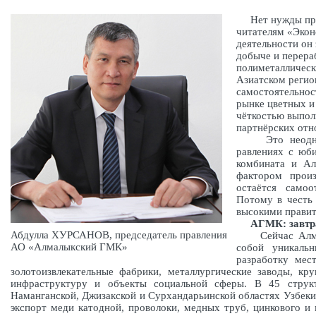
Нет нужды пре
комбинат читат
лет своей деят
предприятие п
свинцово-цинко
Узбекистане, н
независимости 
он упрочил сво
и драгоценных 
выполнения взя
партнёрских от
Это неоднокра
равлениях с 
масштабах ком
что главным ф
ГМК» был и ос
работников. По
Абдулла ХУРСАНОВ, председатель
были награжде
правления АО «Алмалыкский ГМК»
АГМК: завтра
Сейчас Алма
представляет собой уникальный промышленный комплекс
и подземную добычу руд, обогатительные и золотоизвлек
энергетические и транспортные системы, развитую и
структурных подразделениях, расположенных в Ташкентс