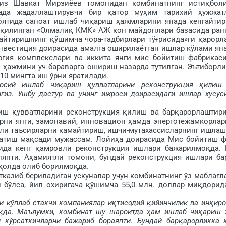
Шавкат Мирзиёев томонидан комбинатнинг истиқбол
янада жадаллаштирувчи бир қатор муҳим тарихий ҳужжат
оятида саноат ишлаб чиқариш ҳажмларини янада кенгайти
л қилинган «Ол­ма­лиқ КМК» АЖ кон майдонлари базасида ран
йтиришнинг қўшимча чора-тадбирлари тўғриси­да»ги қарорл
нвес­тиция доирасида амалга оширилаётган ишлар кўлами ян
ргия комплекслари ва иккита янги мис бойитиш фабрикас
 ҳажмини уч бараварга ошириш назарда тутилган. Эътиборли
10 мингта иш ўрни яратилади.
осий ишлаб чиқариш қув­ватларини реконструкция қилиш
гиз. Ушбу дастур ва унинг ижроси доирасидаги ишлар хусус
увватларини реконс­трукция қилиш ва барқарорлаш­тир
арни янги, замонавий, инновацион ҳамда энерготежамкорлар
арли таъсирларни камайтириш, ишчи-мутахассисларнинг ишлаш
яратиш мақсади мужассам. Ло­йиҳа доирасида Мис бойитиш ф
ида кенг қамровли реконструкция ишлари бажарилмоқда. 
ляпти. Аҳамиятли томони, бундай реконструкция ишлари ба
 ҳолда олиб борилмоқда.
казиб бериладиган ускуналар учун комбинатнинг ўз маблағл
 бўлса, йил охиригача қўшимча 55,0 млн. доллар миқдорид
 кўплаб етакчи компаниялар иқтисодий қийинчи­лик ва инқиро
оқда. Маълумки, комбинат шу шароитда ҳам ишлаб чиқариш 
й кўрсаткич­ларни бажариб бораяпти. Бундай барқарорликка 