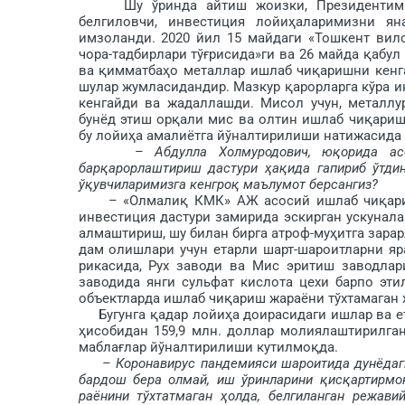
Шу ўринда айтиш жоизки, Президентимиз 
белгиловчи, инвестиция лойиҳала­римиз­ни 
имзоланди. 2020 йил 15 майдаги «Тошкент вил
чора-тадбирлари тўғрисида»­ги ва 26 майда қабу
ва қимматбаҳо металлар ишлаб чиқаришни кенга
шулар жумласидандир. Мазкур қарорларга кўра и
кенгайди ва жадаллашди. Мисол учун, металлу
бунёд этиш орқали мис ва олтин ишлаб чиқариш
бу лойиҳа амалиётга йўналтирилиши натижасида 
– Абдулла Холмуродович, юқо­рида ас
барқарорлаштириш дастури ҳақида гапириб ўтдин
ўқувчилари­мизга кенгроқ маълумот берсангиз?
– «Олмалиқ КМК» АЖ асосий ишлаб чиқариш қ
инвестиция дастури замирида эскирган ускунал
алмаштириш, шу би­лан бирга атроф-муҳитга зар
дам олиш­лари учун етарли шарт-ша­роитларни 
рикасида, Рух заводи ва Мис эритиш заводлар
заводида янги сульфат кислота цехи барпо эти
объектларда ишлаб чиқа­риш жараёни тўхтамаган
Бугунга қадар лойиҳа доирасидаги ишлар ва ет
ҳисобидан 159,9 млн. доллар молиялаштирилган
маблағлар йўналтирилиши кутилмоқда.
– Коронавирус пандемияси шароитида дунёдаги
бардош бера олмай, иш ўринларини қисқартир­м
раёнини тўхтатмаган ҳолда, белгиланган режави