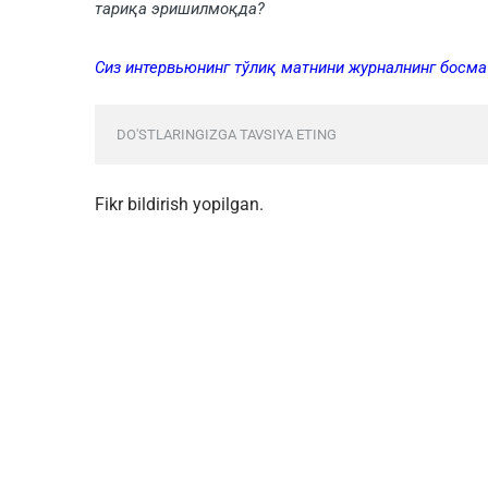
тариқа эри­шилмоқда?
Сиз интервьюнинг тўлиқ матнини журналнинг босм
DO'STLARINGIZGA TAVSIYA ETING
Fikr bildirish yopilgan.