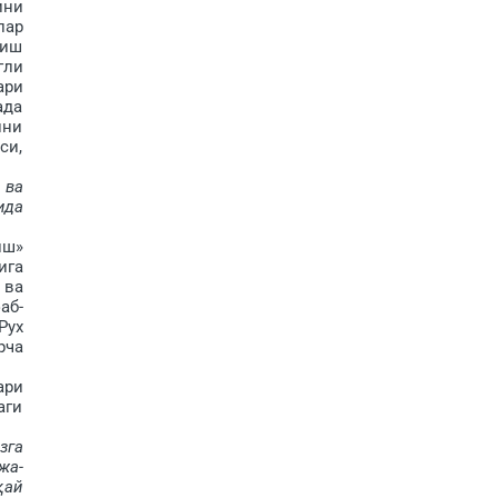
ини
лар
риш
гли
ари
ада
ини
си,
 ва
ида
иш»
ига
 ва
аб­
Рух
рча
ари
аги
зга
жа­
қай