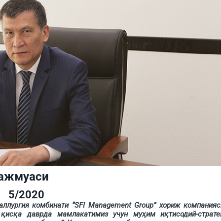
мажмуаси
5/2020
лургия комбинати “SFI Management Group” хориж компанияс
 қисқа даврда мамлакатимиз учун муҳим иқтисодий-страте