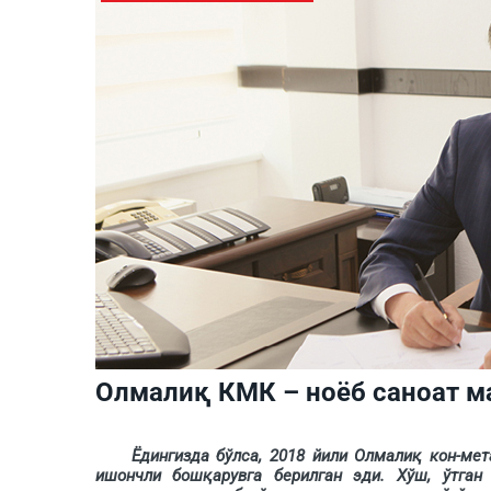
Олмалиқ КМК – ноёб саноат 
Ёдингизда бўлса, 2018 йили Олмалиқ кон-метал
ишончли бошқарувга берилган эди. Хўш, ўтган