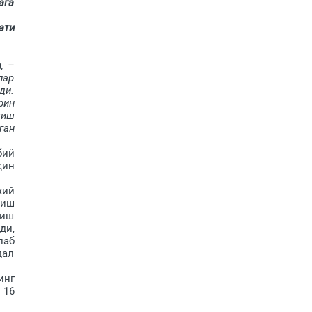
ага
ати
, –
лар
ди.
рин
тиш
ган
бий
қин
жий
риш
риш
ди,
лаб
дал
инг
 16