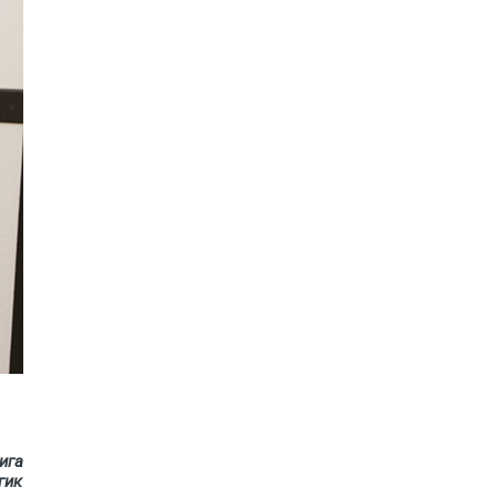
ига
гик