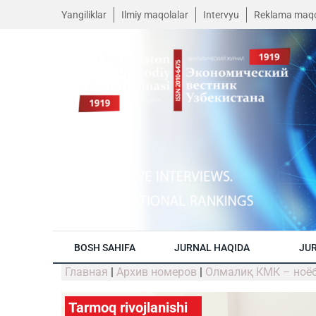
Yangiliklar
Ilmiy maqolalar
Intervyu
Reklama maqo
BOSH SAHIFA
JURNAL HAQIDA
JUR
Главная
|
Архив номеров
|
Олмалиқ КМК – ноё
Tarmoq rivojlanishi