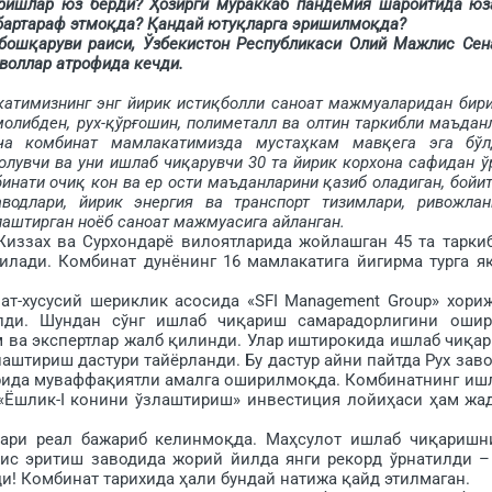
аришлар юз берди? Ҳозирги мураккаб пандемия шароитида юз
 бартараф этмоқда? Қандай ютуқларга эришилмоқда?
қаруви раиси, Ўзбекистон Республикаси Олий Мажлис Сен
воллар атрофида кечди.
атимизнинг энг йирик истиқболли саноат мажмуаларидан бири
молибден, рух-қўрғошин, полиметалл ва олтин таркибли маъдан
а комбинат мамлакатимизда мустаҳкам мав­қега эга бўл
олувчи ва уни ишлаб чиқарувчи 30 та йирик корхона сафидан ў
бинати очиқ кон ва ер ости маъданларини қазиб оладиган, бойи
водлари, йирик энергия ва транспорт тизимлари, ривожлан
аш­тирган ноёб саноат мажмуасига айланган.
ззах ва Сурхондарё вилоятларида жойлашган 45 та тарки
илади. Комбинат дунёнинг 16 мамлакатига йигирма турга я
т-хусусий шериклик асосида «SFI Management Group» хори
илди. Шундан сўнг ишлаб чиқариш самарадорлигини оши
 ва экспертлар жалб қилинди. Улар иштирокида ишлаб чиқа
ш­тириш дастури тайёрланди. Бу дастур айни пайтда Рух заво
рида муваффақиятли амалга оширилмоқда. Комбинатнинг иш
«Ёшлик-I конини ўзлаштириш» инвестиция лойиҳаси ҳам жа
ри реал бажариб келин­моқда. Маҳсулот ишлаб чиқаришн
ис эритиш заводида жорий йилда янги рекорд ўрнатилди –
ди! Комбинат тарихида ҳали бундай натижа қайд этилмаган.