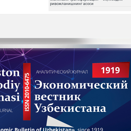
ривожланишнинг асоси