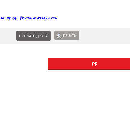
а нашрида ўқишингиз мумкин.
ПЕЧАТЬ
ПОСЛАТЬ ДРУГУ
PR