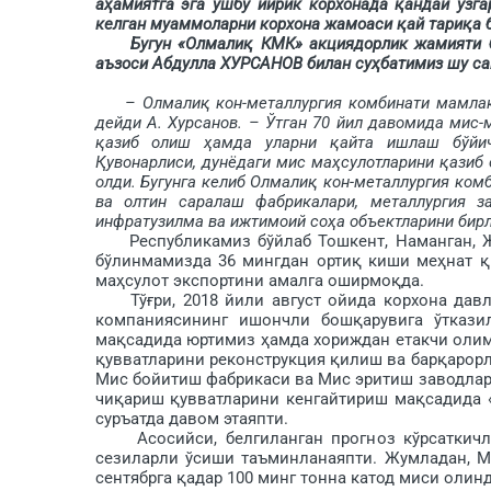
аҳамиятга эга ушбу йирик корхонада қандай ўзг
келган муаммоларни корхона жамоаси қай тариқа
Бугун «Олмалиқ КМК» акциядорлик жамияти бош
аъзоси Абдулла ­ХУРСАНОВ билан суҳбатимиз шу са
– Олмалиқ кон-металлургия комбинати мамлак
дейди А. Хурсанов. – Ўтган 70 йил давомида мис-
қазиб олиш ҳамда уларни қайта ишлаш бўйич
Қувонарлиси, дунёдаги мис маҳсулотларини қазиб 
олди. Бугунга келиб Олмалиқ кон-металлургия ком
ва олтин саралаш фабрикалари, металлургия за
инфратузилма ва ижтимоий соҳа объектларини бирл
Республикамиз бўйлаб Тошкент, Наманган, Жи
бўлинмамизда 36 мингдан ортиқ киши меҳнат қ
маҳсулот экспортини амалга оширмоқда.
Тўғри, 2018 йили август ойида корхона давла
компаниясининг ишончли бошқарувига ўтказ
мақсадида юртимиз ҳамда хориждан етакчи олим
қувватларини реконс­трукция қилиш ва барқарорла
Мис бойитиш фабрикаси ва Мис эритиш заводла
чиқариш қувватларини кенгайтириш мақсадида 
суръатда давом этаяпти.
Асосийси, белгиланган прогноз кўрсаткичла
сезиларли ўсиши таъминланаяпти. Жумладан, М
сентябрга қадар 100 минг тонна катод миси олин