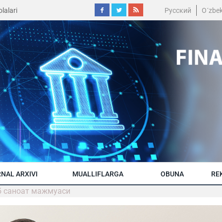
lalari
Русский
O´zbe
NAL ARXIVI
MUALLIFLARGA
OBUNA
RE
б саноат мажмуаси