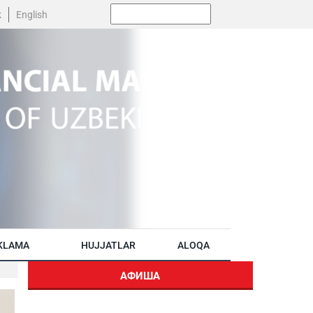
Поиск:
k
English
KLAMA
HUJJATLAR
ALOQA
АФИША