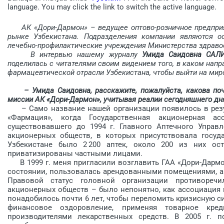
language. You may click the link to switch the active language.
АК «Дори-Дармон» – ведущее оптово-розничное предпр
рынке Узбекистана. Подразделения компании являются о
лечебно-профилактические учреждения Министерства здравоо
В интервью нашему журналу
Умида Саидовна САЛ
поделилась с читателями своим видением того, в каком напр
фармацевтической отрасли Узбекистана, чтобы выйти на миро
– Умида Саидовна, расскажите, пожалуйста, какова по
миссии АК «Дори-Дармон», учитывая реалии сегодняшнего дн
– Само название нашей организации появилось в резул
«Фармация», когда Государственная акционерная а
существовавшего до 1994 г. Главного Аптечного Управ
акционерных обществ, в которых присутствовала госуда
Узбекистане было 2 200 аптек, около 200 из них ост
приватизированы частными лицами.
В 1999 г. меня пригласили возглавить ГАА «Дори-Дармон
состоянии, пользовалась арендованными помещениями, а 
Правовой статус головной организации противоре
акционерных обществ – было непонятно, как ассоциация
понадобилось почти 6 лет, чтобы переломить кризисную с
финансовое оздоровление, применяя товарное кред
производителями лекарственных средств. В 2005 г. п