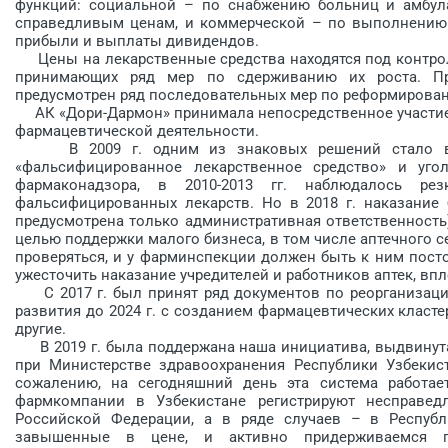
функций: социальной – по снабжению больниц и амбул
справедливым ценам, и коммерческой – по выполнению 
прибыли и выплаты дивидендов.
Цены на лекарственные средства находятся под контрол
принимающих ряд мер по сдерживанию их роста. П
предусмотрен ряд последовательных мер по реформирова
АК «Дори-Дармон» принимала непосредственное участие 
фармацевтической деятельности.
В 2009 г. одним из знаковых решений стало введ
«фальсифицированное лекарственное средство» и уго
фармаконадзора, в 2010-2013 гг. наблюдалось ре
фальсифицированных лекарств. Но в 2018 г. наказание
предусмот­рена только административная ответственность
целью поддержки малого бизнеса, в том числе аптечного 
проверяться, и у фарминс­пекции должен быть к ним пост
ужесточить наказание учредителей и работников аптек, впл
С 2017 г. был принят ряд документов по реорганизаци
развития до 2024 г. с соз­данием фармацевтических клас
другие.
В 2019 г. была поддержана наша инициатива, выдвинута
при Министерстве здравоохранения Республики Узбекис
сожалению, на сегодняшний день эта система работае
фармкомпании в Узбекистане регистрируют несправ
Российской Федерации, а в ряде случаев – в Республ
завышенные в цене, и активно придерживаемся по