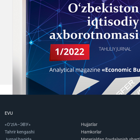
EVU
«O‘zIA–ЭВУ»
Hujjatlar
Tahrir kengashi
Hamkorlar
Jurnal haqida
Materialdan foydalanish shartl