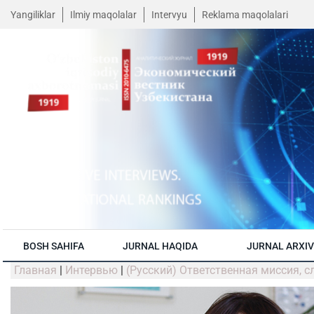
Yangiliklar
Ilmiy maqolalar
Intervyu
Reklama maqolalari
BOSH SAHIFA
JURNAL HAQIDA
JURNAL ARXIV
Главная
|
Интервью
|
(Русский) Ответственная миссия, 