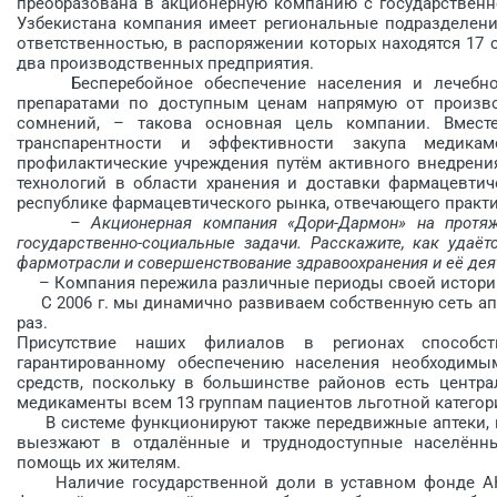
преобразована в акционерную компанию с государственно
Узбекистана компания имеет региональные подразделени
ответственностью, в распоряжении которых находятся 17 ск
два производственных пред­приятия.
Бесперебойное обеспечение населения и лечебно-
препаратами по доступным ценам напрямую от произво
сомнений, – такова основная цель компании. Вмес
транспарентности и эффективности закупа медика
профилактические учреждения пу­тём активного внедрени
технологий в области хранения и доставки фармацевти
республике фармацевтического рынка, отвечающего практи
– Акционерная компания «Дори-Дармон» на протяж
государственно-социальные задачи. Расскажите, как уда­
фарм­отрасли и совершенствование здравоохранения и её дея
– Компания пережила различные периоды своей истори
С 2006 г. мы динамично развиваем собственную сеть апт
раз.
Присутствие наших филиалов в регионах способст
гарантированному обеспечению населения необходимы
средств, поскольку в большинстве районов есть центра
медикаменты всем 13 группам пациентов льготной категор
В системе функционируют также передвижные аптеки, к
выезжают в отдалённые и труднодоступные населённы
помощь их жителям.
Наличие государственной доли в уставном фонде АК 