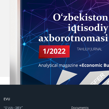
EVU
“O‘zIA–ЭВУ”
Documents