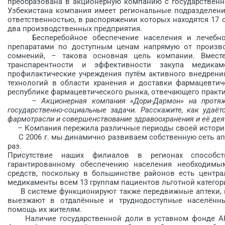
преобразована в акционерную компанию с государственно
Узбекистана компания имеет региональные подразделени
ответственностью, в распоряжении которых находятся 17 ск
два производственных пред­приятия.
Бесперебойное обеспечение населения и лечебно-
препаратами по доступным ценам напрямую от произво
сомнений, – такова основная цель компании. Вмес
транспарентности и эффективности закупа медика
профилактические учреждения пу­тём активного внедрени
технологий в области хранения и доставки фармацевти
республике фармацевтического рынка, отвечающего практи
– Акционерная компания «Дори-Дармон» на протяж
государственно-социальные задачи. Расскажите, как уда­
фарм­отрасли и совершенствование здравоохранения и её дея
– Компания пережила различные периоды своей истори
С 2006 г. мы динамично развиваем собственную сеть апт
раз.
Присутствие наших филиалов в регионах способст
гарантированному обеспечению населения необходимы
средств, поскольку в большинстве районов есть центра
медикаменты всем 13 группам пациентов льготной категор
В системе функционируют также передвижные аптеки, к
выезжают в отдалённые и труднодоступные населённы
помощь их жителям.
Наличие государственной доли в уставном фонде АК 