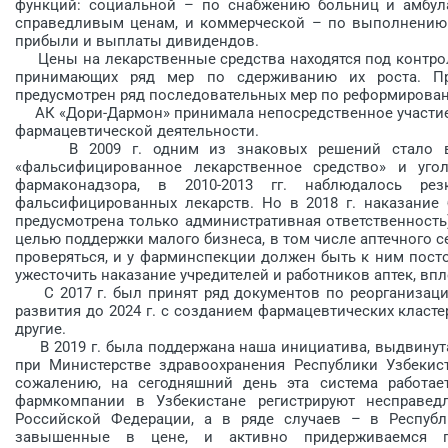
функций: социальной – по снабжению больниц и амбул
справедливым ценам, и коммерческой – по выполнению 
прибыли и выплаты дивидендов.
Цены на лекарственные средства находятся под контрол
принимающих ряд мер по сдерживанию их роста. П
предусмотрен ряд последовательных мер по реформирова
АК «Дори-Дармон» принимала непосредственное участие 
фармацевтической деятельности.
В 2009 г. одним из знаковых решений стало введ
«фальсифицированное лекарственное средство» и уго
фармаконадзора, в 2010-2013 гг. наблюдалось ре
фальсифицированных лекарств. Но в 2018 г. наказание
предусмот­рена только административная ответственность
целью поддержки малого бизнеса, в том числе аптечного 
проверяться, и у фарминс­пекции должен быть к ним пост
ужесточить наказание учредителей и работников аптек, впл
С 2017 г. был принят ряд документов по реорганизаци
развития до 2024 г. с соз­данием фармацевтических клас
другие.
В 2019 г. была поддержана наша инициатива, выдвинута
при Министерстве здравоохранения Республики Узбекис
сожалению, на сегодняшний день эта система работае
фармкомпании в Узбекистане регистрируют несправ
Российской Федерации, а в ряде случаев – в Республ
завышенные в цене, и активно придерживаемся по