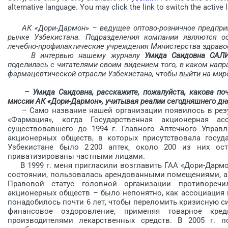
alternative language. You may click the link to switch the active 
АК «Дори-Дармон» – ведущее оптово-розничное предпр
рынке Узбекистана. Подразделения компании являются о
лечебно-профилактические учреждения Министерства здравоо
В интервью нашему журналу
Умида Саидовна САЛ
поделилась с читателями своим видением того, в каком напр
фармацевтической отрасли Узбекистана, чтобы выйти на миро
– Умида Саидовна, расскажите, пожалуйста, какова по
миссии АК «Дори-Дармон», учитывая реалии сегодняшнего дн
– Само название нашей организации появилось в резул
«Фармация», когда Государственная акционерная а
существовавшего до 1994 г. Главного Аптечного Управ
акционерных обществ, в которых присутствовала госуда
Узбекистане было 2 200 аптек, около 200 из них ост
приватизированы частными лицами.
В 1999 г. меня пригласили возглавить ГАА «Дори-Дармон
состоянии, пользовалась арендованными помещениями, а 
Правовой статус головной организации противоре
акционерных обществ – было непонятно, как ассоциация
понадобилось почти 6 лет, чтобы переломить кризисную с
финансовое оздоровление, применяя товарное кред
производителями лекарственных средств. В 2005 г. п