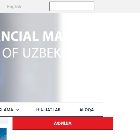
Поиск:
k
English
KLAMA
HUJJATLAR
ALOQA
АФИША