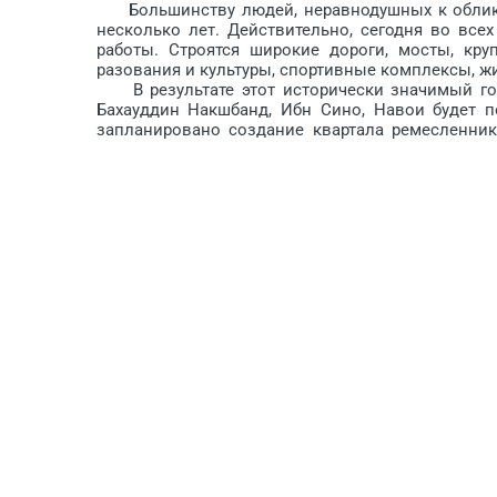
Большинству людей, нерав­нодушных к облику р
несколько лет. Действительно, сегодня во все
работы. Строятся широкие дороги, мосты, кр
разования и культуры, спортивные комплексы, жи
В результате этот исторически значимый горо
Бахауддин Накшбанд, Ибн Сино, Навои будет по
запланировано создание квартала ремесленник
будут и жилые помещения, и традиционные ремесл
Ислама Каримова будет создан универсальн
республиканских соревнований по 15 видам спор
В районых центрах и городах Бухарской об
сооружения, созданные на основе передовых 
появившиеся в результате системных реформ, 
значительно улучшили жизненные условия 
постановлением Первого Президента нашей стр
масштабов строительства жилья в сельской мес
жилищное строительство в сёлах проводилось у
Только в Бухарской области за прошедшее вр
5269 типовых домов. На их строительство 
благоустройства этих массивов были протяну
электрических сетей; построены внутренние 
комфортных условий проживания в регионе б
социальной инфраструктуры.
Постановление Президента Рес­публики Узбеки
доступных жилых домов по обновлённым типовы