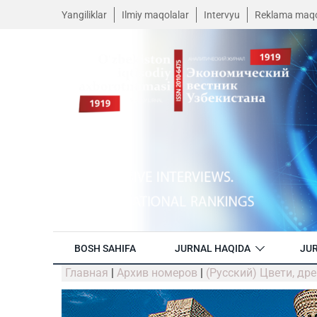
Yangiliklar
Ilmiy maqolalar
Intervyu
Reklama maqo
BOSH SAHIFA
JURNAL HAQIDA
JUR
Главная
|
Архив номеров
|
(Русский) Цвети, др