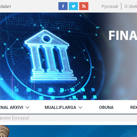
lalari
Русский
O´zbe
NAL ARXIVI
MUALLIFLARGA
OBUNA
RE
евняя Бухара!