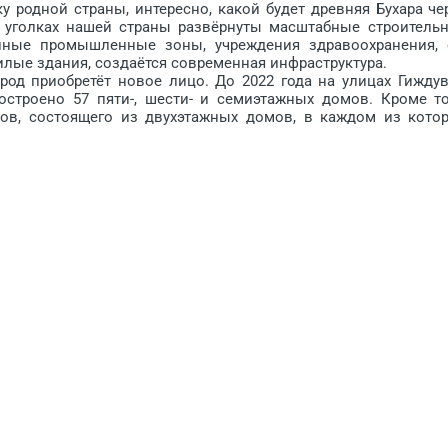
одной страны, интерес­но, какой будет древняя Буха­ра че
х уголках нашей страны раз­вёрнуты масштабные строитель
упные промышленные зоны, учреждения здравоохранения, 
лые здания, соз­даётся современная инфраструк­тура.
д приобретёт новое лицо. До 2022 года на улицах Гиждув
строено 57 пяти-, шес­ти- и семиэтажных домов. Кроме то­
ов, состоящего из двух­этажных домов, в каждом из ко­то
енные мас­терские. К 2018 году на перекрёстке улиц Ибн Син
ый спортивный комплекс для проведения международны
та.
ласти привлекают внимание радующие глаз архитектур
решений. А современные жилые здания со всеми удобства
проводимых в нашей стране в течение последних восьми л
нашего народа. Фундамент этих добрых дел был зало
аны Ислама Каримова «О дополнительных мерах по расшире
тности». В целях обеспечения исполнения этого постановле
скоренными темпами.
емя в 198 массивах были построены и сданы в эксплуата
было направлено 723 млрд сумов. За 2009–2016 годы 
ты: 364,8 км водопроводных, 200,4 км газовых и 145,6
дороги протяжённостью 134,9 километра. В целях созда
ыл построен и сдан в эксплуатацию 121 объект рыночно
стан от 21 октября 2016 года «О Программе по строительс
м проектам в сельской местности на 2017–2021 годы» им