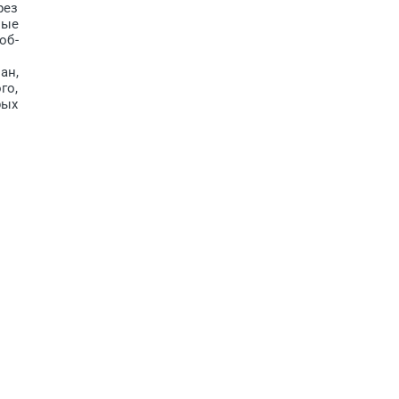
рез
ные
об­
ан,
го,
рых
о и
х и
ные
ми,
ет,
жен
нию
ния
цию
для
 км
ния
й и
тву
еет