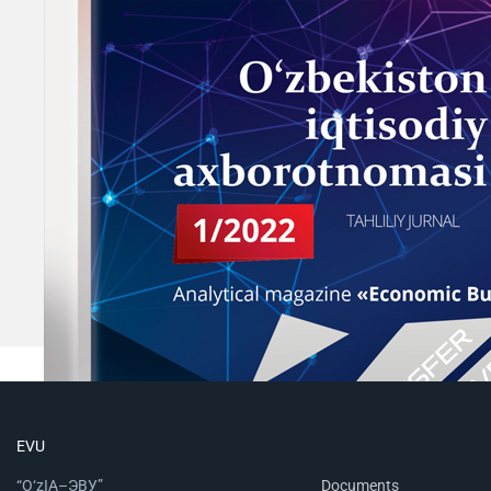
EVU
“O‘zIA–ЭВУ”
Documents