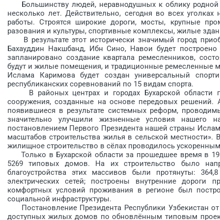
Большинству людей, нерав­нодушных к облику родной стр
несколько лет. Действительно, сегодня во всех уголках
работы. Строятся широкие дороги, мосты, крупные про
разования и культуры, спортивные комплексы, жилые здания
В результате этот исторически значимый город приобре
Бахауддин Накшбанд, Ибн Сино, Навои будет построено 5
запланировано создание квартала ремесленников, состо
будут и жилые помещения, и традиционные ремесленные мас
Ислама Каримова будет создан универсальный спорт
республиканских соревнований по 15 видам спорта.
В районых центрах и городах Бухарской области пр
сооружения, созданные на основе передовых решений. 
появившиеся в результате системных реформ, проводимы
значительно улучшили жизненные условия нашего н
постановлением Первого Президента нашей страны Ислам
масштабов строительства жилья в сельской местности». 
жилищное строительство в сёлах проводилось ускоренным
Только в Бухарской области за прошедшее время в 198
5269 типовых домов. На их строительство было нап
благоустройства этих массивов были протянуты: 364,
электрических сетей; построены внутренние дороги п
комфортных условий проживания в регионе был постро
социальной инфраструктуры.
Постановление Президента Рес­публики Узбекистан от 2
доступных жилых домов по обновлённым типовым проект