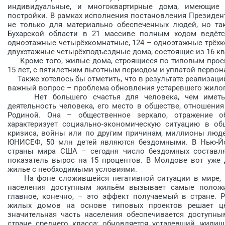
индивидуальные, и многоквартирные дома, имеющие р
постройки. В рамках исполнения постановления Президент
не только для материально обеспеченных людей, но так
Бухарской области в 21 массиве полным ходом ведётс
одноэтажные четырёхкомнатные, 124 – одноэтажные трёхк
двухэтажные четырёхподъездные дома, состоящие из 16 ква
Кроме того, жилые дома, строящиеся по типовым проект
15 лет, с пятилетним льготным периодом и уплатой первон
Также хотелось бы отметить, что в результате реализац
важный вопрос – проблема обновления устаревшего жилог
Нет большего счастья для человека, чем иметь с
деятельность человека, его место в обществе, отношени
Родиной. Она – общественное зеркало, отражение о
характеризует социально-экономическую ситуацию в об
кризиса, войны или по другим причинам, миллионы люд
ЮНИСЕФ, 50 млн детей являются бездомными. В Нью-Й
страны мира США – сегодня число бездомных составляе
показатель вырос на 15 процентов. В Молдове вот уже 
жилье с необходимыми условиями.
На фоне сложившейся негативной ситуации в мире, ре
населения доступным жильём вызывает самые положи
главное, конечно, – это эффект получаемый в стране. 
жилых домов на основе типовых проектов решает це
значительная часть населения обеспечивается доступ
стране среднего класса; обновляется устаревший жилищ