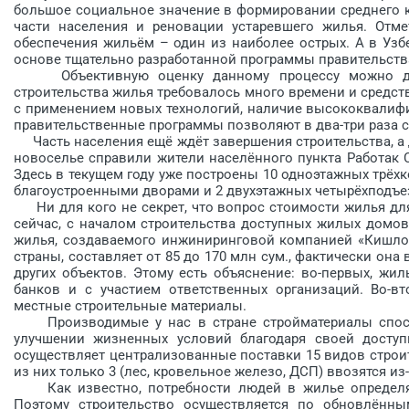
большое социальное значение в формировании среднего 
части населения и реновации устаревшего жилья. Отме
обеспечения жильём – один из наиболее острых. А в Узб
основе тщательно разработанной программы правительств
Объективную оценку данному процессу можно дат
строительства жилья требовалось много времени и средст
с применением новых технологий, наличие высококвалиф
правительственные программы позволяют в два-три раза со
Часть населения ещё ждёт завершения строительства, а 
новоселье справили жители населённого пункта Работак С
Здесь в текущем году уже построены 10 одноэтажных трё
благоустроенными дворами и 2 двухэтажных четырёхподъе
Ни для кого не секрет, что вопрос стоимости жилья для
сейчас, с началом строительства доступных жилых домов
жилья, создаваемого инжиниринговой компанией «Кишлок
страны, составляет от 85 до 170 млн сум., фактически она
других объектов. Этому есть объяснение: во-первых, жи
банков и с участием ответственных организаций. Во-в
местные строительные материалы.
Производимые у нас в стране стройматериалы спос
улучшении жизненных условий благодаря своей доступ
осуществляет централизованные поставки 15 видов строи
из них только 3 (лес, кровельное железо, ДСП) ввозятся из
Как известно, потребности людей в жилье определяю
Поэтому строительство осуществляется по обновлённ