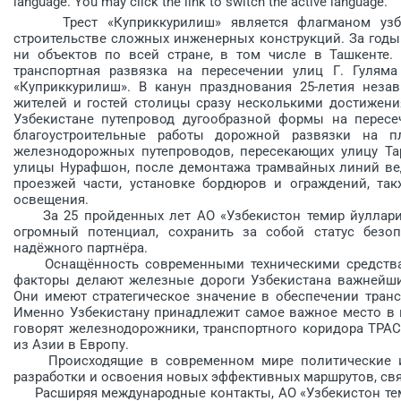
language. You may click the link to switch the active language.
Трест «Куприккурилиш» является флагманом узбек
строительстве сложных инженерных конструкций. За годы
ни объектов по всей стране, в том числе в Ташкенте.
транспортная развязка на пересечении улиц Г. Гулям
«Куприккурилиш». В канун празднования 25-летия неза
жителей и гостей столицы сразу несколькими достижени
Узбекистане путепровод дугообразной формы на пересе
благоустроительные работы дорожной развязки на пл
железнодорожных путепроводов, пересекающих улицу Тар
улицы Нурафшон, после демонтажа трамвайных линий ве
проезжей части, установке бордюров и ограждений, та
освещения.
За 25 пройденных лет АО «Узбекистон темир йуллари»
огромный потенциал, сохранить за собой статус безо
надёжного партнёра.
Оснащённость современными техническими средствами
факторы делают железные дороги Узбекистана важнейш
Они имеют стратегическое значение в обеспечении транс
Именно Узбекистану принадлежит самое важное место в 
говорят железнодорожники, транспортного коридора ТРА
из Азии в Европу.
Происходящие в современном мире политические и 
разработки и освоения новых эффективных маршрутов, с
Расширяя международные контакты, АО «Узбекистон тем