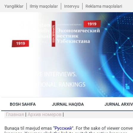
Yangiliklar
Ilmiy maqolalar
Intervyu
Reklama maqolalari
BOSH SAHIFA
JURNAL HAQIDA
JURNAL ARXIV
Главная
|
Архив номеров
|
Bunaqa til mavjud emas “
Русский
”. For the sake of viewer conve