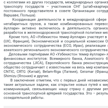
с коллегами из других государств, международных орган
транспорту государств – участников СНГ (штаб-кварти
постоянного представителя в совете Организации сотру
Варшаве, Польша).
Координация деятельности в международной сфере по
негабаритных грузов, а также комбинированных перево
йуллари» активно включилось в деятельность организ
разработок в железнодорожной транспортной политике ме
Кроме того, АО «Узбекистон темир йуллари» участвует в
(UIC, Франция), Экономической и социальной комиссии О
экономического сотрудничества (ECO, Иран), реализаци
азиатского регионального экономического сотрудничества 
Деловыми партнёрами АО «Узбекистон темир йуллари» я
финансовых институтов: Всемирного банка, Азиатского б
сотрудничества (JICA), Европейского банка реконструкц
общество сотрудничает с известными на весь мир компания
CNTIC, CRTG (Китай), Belam-Riga (Латвия), Geismar (Франци
Shimizu (Япония) и другие.
В заключение отметим, что с первых дней независимо
такие актуальные задачи, как открытие новых путей к 
коммуникаций, связывающих нашу страну с другими ре
основной транспорт­ной артерией государства. Это – резу
созидательной работы.