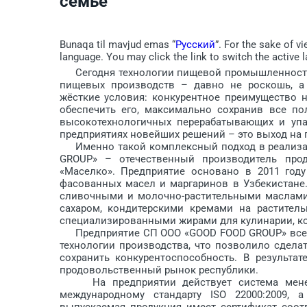
семье
Bunaqa til mavjud emas “
Русский
”. For the sake of v
language. You may click the link to switch the active 
Сегодня технологии пищевой ­промышленности 
пищевых производств – давно не роскошь, а 
жёсткие условия: конкурентное преимущество н
обеспечить его, максимально сохранив все п
высокотехнологичных перерабатывающих и упа
предприятиях новейших решений – это выход на п
Именно такой комплексный подход в реализац
GROUP» – отечественный производитель про
«Маселко». Предприятие основано в 2011 год
фасованных масел и маргаринов в Узбекистане
сливочными и молочно-растительными маслами
сахаром, кондитерскими кремами на растите
специализированными жирами для кулинарии, к
Предприятие СП ООО «GOOD FOOD GROUP» всегда
технологии производства, что позволило сдела
сохранить конкурентоспособность. В результа
продовольственный рынок респуб­лики.
На предприятии действует система менеджм
международному стандарту ISO 22000:2009, 
выпускаемая продукция имеет сертификат соотв