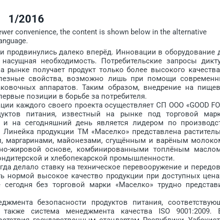
1/2016
iewer convenience, the content is shown below in the alternative
language.
продвинулись далеко вперёд. Инновации в оборудование 
насущная необходимость. Потребительские запросы дикт
а рынке получает продукт только более высокого качества
олезные свойства, возможно лишь при помощи современн
ковочных аппаратов. Таким образом, внедрение на пище
ервые позиции в борьбе за потре­бителя.
ии каждого своего проекта осуществляет СП ООО «GOOD F
дуктов питания, известный на рынке под торговой мар
у и на сегодняшний день является лидером по производс
. Линейка продукции ТМ «Маселко» представлена раститель
, маргаринами, майонезами, сгущённым и варёным молоко
льно-жировой основе, комбинированными топлёным масло
ондитерской и хлебопекарской промышленности.
 делало ставку на техническое перевооружение и передо
ть нормой высокое качество продукции при доступных цена
те сегодня без торговой марки «Маселко» трудно представ
ента безопасности продуктов питания, соответствую
а также система менеджмента качества ISO 9001:2009. 
етствия государственным стандартам Респуб­лики Узбекист