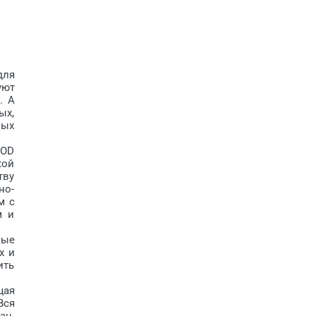
для
уют
. А
ых,
вых
OOD
кой
тву
но-
м с
м и
вые
х и
ить
щая
Вся
ан.