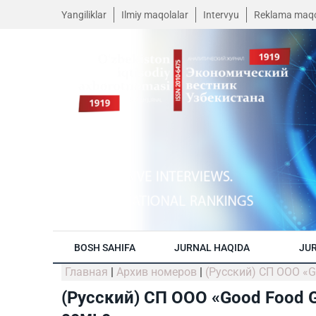
Yangiliklar
Ilmiy maqolalar
Intervyu
Reklama maqo
BOSH SAHIFA
JURNAL HAQIDA
JUR
Главная
|
Архив номеров
|
(Русский) СП ООО «G
(Русский) СП ООО «Good Food 