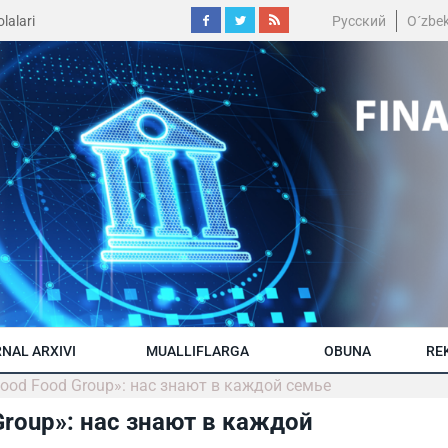
lalari
Русский
O´zbe
NAL ARXIVI
MUALLIFLARGA
OBUNA
RE
ood Food Group»: нас знают в каждой семье
Group»: нас знают в каждой