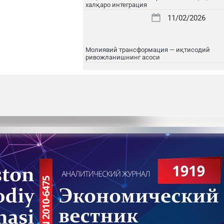
халқаро интеграция
11/02/2026
Молиявий трансформация — иқтисодий
ривожланишнинг асоси