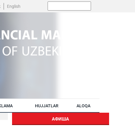
Поиск:
k
English
KLAMA
HUJJATLAR
ALOQA
АФИША