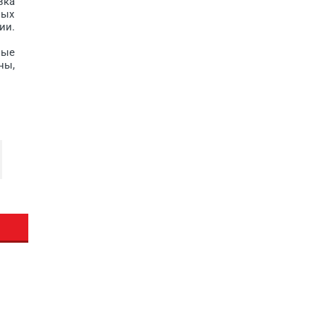
вка
ных
ии.
ные
ны,