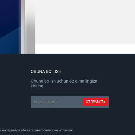
OBUNA BO’LISH
Obuna bo'lish uchun o'z e-mailingizni
kiriting
 материалов обязательна ссылка на источник.