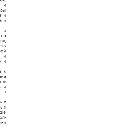
й и
тры
ё и
а и
и и
 на
ок,
его
вой
я и
х и
т в
ние
ко»
ы и
у в
м у
ные
кие
оп­
ыми