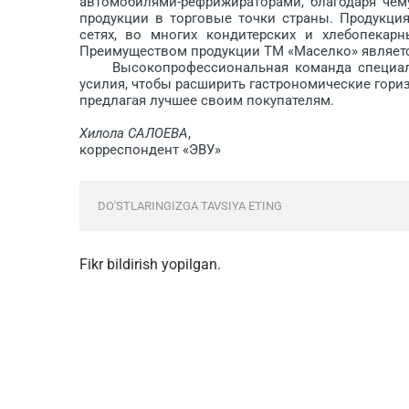
автомобилями-рефрижираторами, благодаря чем
продукции в торговые точки страны. Продукци
сетях, во многих кондитерских и хлебопекар
Преимуществом продукции ТМ «Маселко» являетс
Высокопрофессиональная команда специали
усилия, чтобы расширить гастрономические гориз
предлагая лучшее своим покупателям.
Хилола САЛОЕВА
,
корреспондент «ЭВУ»
DO'STLARINGIZGA TAVSIYA ETING
Fikr bildirish yopilgan.