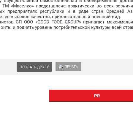
у осуществляется самостоятельная и своевременная доста
я ТМ «Маселко» представлена практически во всех рознич
ных предприятиях республики и в ряде стран Средней Аз
я её высокое качество, привлекательный внешний вид.
стов СП ООО «GOOD FOOD GROUP» прилагает максималь
онты и поднять уровень потребительской культуры всей стра
ПЕЧАТЬ
ПОСЛАТЬ ДРУГУ
PR