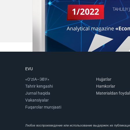
EVU
«O‘zIA–ЭВУ»
Hujjatlar
Tahrir kengashi
Hamkorlar
Jurnal haqida
Materialdan foydal
Vakansiyalar
Fuqarolar murojaati
Любое воспроизведение или использование выдержек из публикаций 