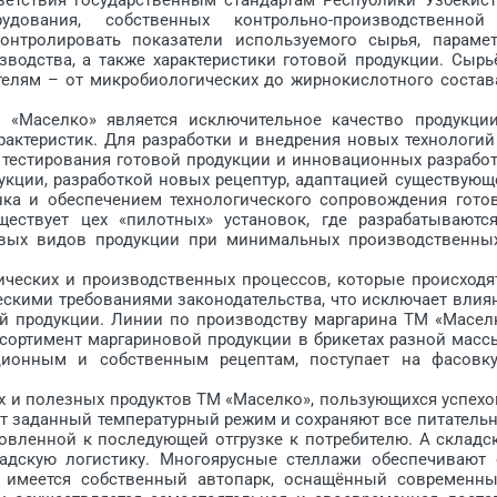
дования, собственных контрольно-производственно
онтролировать показатели используемого сырья, параме
зводства, а также характеристики готовой продукции. Сырь
телям – от микробиологических до жирнокислотного состав
аселко» является исключительное качество продукци
актеристик. Для разработки и внедрения новых технологий
тестирования готовой продукции и инновационных разработ
укции, разработкой новых рецептур, адаптацией существующ
ка и обеспечением технологического сопровождения гото
ществует цех «пилотных» установок, где разрабатываютс
овых видов продукции при минимальных производственны
еских и производственных процессов, которые происходя
ескими требованиями законодательства, что исключает влия
ой продукции. Линии по производству маргарина ТМ «Масел
сортимент маргариновой продукции в брикетах разной масс
ционным и собственным рецептам, поступает на фасовк
 и полезных продуктов ТМ «Маселко», пользующихся успехо
т заданный температурный режим и сохраняют все питатель
товленной к последующей отгрузке к потребителю. А складс
дскую логистику. Многоярусные стеллажи обеспечивают 
 имеется собственный ав­то­парк, оснащённый современн