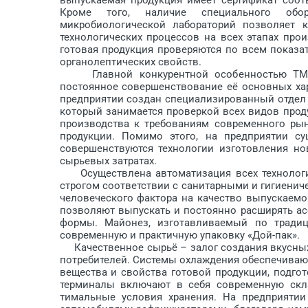
Кроме того, наличие специального обору
микробиологической лабораторий позволяет к
технологических процессов на всех этапах прои
готовая продукция проверяются по всем показа
органолептических свойств.
Главной конкурентной особенностью ТМ «М
постоянное совершенствование её основных хар
предприятии создан специализированный отдел 
который занимается проверкой всех видов прод
производства к требованиям современного рын
продукции. Помимо этого, на предприятии су
совершенствуются технологии изготовления н
сырьевых затратах.
Осуществлена автоматизация всех технологич
строгом соответствии с санитарными и гигиенич
человеческого фактора на качество выпускаем
позволяют выпускать и постоянно расширять ас
формы. Майонез, изготавливаемый по тради
современную и практичную упаковку «Дой-пак».
Качественное сырьё – залог создания вкусных
потребителей. Системы охлаждения обеспечиваю
вещества и свойства готовой продукции, подго
терминалы включают в себя современную скла
тимальные условия хранения. На пред­приятии