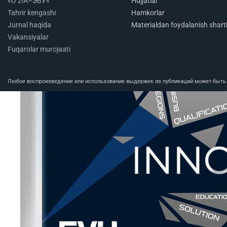
«O‘zIA–ЭВУ»
Hujjatlar
Tahrir kengashi
Hamkorlar
Jurnal haqida
Materialdan foydalanish shartl
Vakansiyalar
Fuqarolar murojaati
Любое воспроизведение или использование выдержек из публикаций может быть п