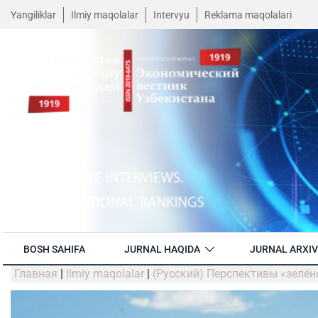
Yangiliklar
Ilmiy maqolalar
Intervyu
Reklama maqolalari
BOSH SAHIFA
JURNAL HAQIDA
JURNAL ARXIV
Главная
|
Ilmiy maqolalar
|
(Русский) Перспективы «зелё