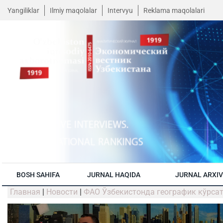
Yangiliklar
Ilmiy maqolalar
Intervyu
Reklama maqolalari
BOSH SAHIFA
JURNAL HAQIDA
JURNAL ARXIV
Главная
|
Новости
|
ФАО Ўзбекистонда географик кўрса