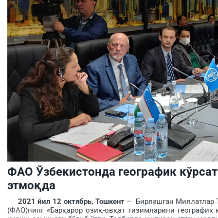
ФАО Ўзбекистонда географик кўрса
этмоқда
2021 йил 12 октябрь, Тошкент
– Бирлашган Миллатлар Т
(ФАО)нинг «Барқарор озиқ-овқат тизимларини географик 