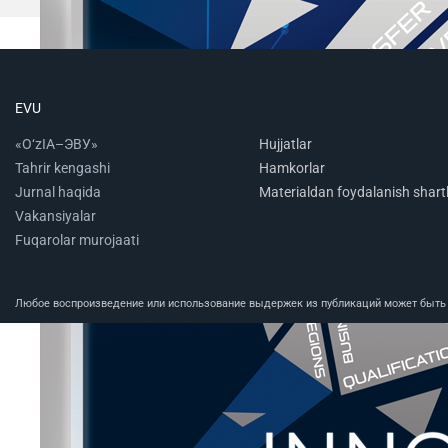
EVU
«O‘zIA–ЭВУ»
Hujjatlar
Tahrir kengashi
Hamkorlar
Jurnal haqida
Materialdan foydalanish shartl
Vakansiyalar
Fuqarolar murojaati
Любое воспроизведение или использование выдержек из публикаций может быть п