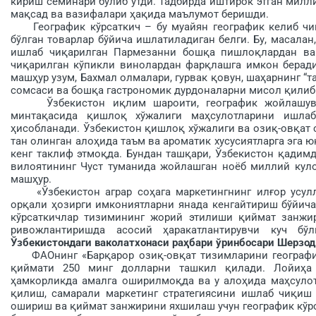
кириш семинари бўлиб ўтди. Тадбирда иштирок этган милл
мақсад ва вазифалари ҳақида маълумот беришди.
Географик кўрсаткич – бу муайян географик келиб чиқи
бўлган товарлар бўйича ишлатиладиган белги. Бу, масала
ишлаб чиқарилган Пармезанни бошқа пишлоқлардан в
чиқарилган кўпикли винолардан фарқлашга имкон беради
машҳур узум, Бахмал олмалари, гурвак қовун, шаҳарнинг “
сомсаси ва бошқа гастрономик дурдоналарни мисол қилиб
Ўзбекистон иқлим шароити, географик жойлашуви 
минтақасида қишлоқ хўжалиги маҳсулотларини ишла
ҳисобланади. Ўзбекистон қишлоқ хўжалиги ва озиқ-овқат 
тан олинган алоҳида таъм ва ароматик хусусиятларга эга 
кенг таклиф этмоқда. Бундан ташқари, Ўзбекистон қадим
вилоятининг Чуст туманида жойлашган ноёб миллий кул
машҳур.
«Ўзбекистон аграр соҳага маркетингнинг илғор усулл
орқали ҳозирги имкониятларни янада кенгайтириш бўйича 
кўрсаткичлар тизимининг жорий этилиши қиймат занжи
ривожлантиришда асосий ҳаракатлантирувчи куч 
Ўзбекистондаги ваколатхонаси раҳбари ўринбосари Шерзод
ФАОнинг «Барқарор озиқ-овқат тизимларини географик
қиймати 250 минг долларни ташкил қилади. Лойиҳа
ҳамкорликда амалга оширилмоқда ва у алоҳида маҳсулот
қилиш, самарали маркетинг стратегиясини ишлаб чиқиш 
ошириш ва қиймат занжирини яхшилаш учун географик кўр