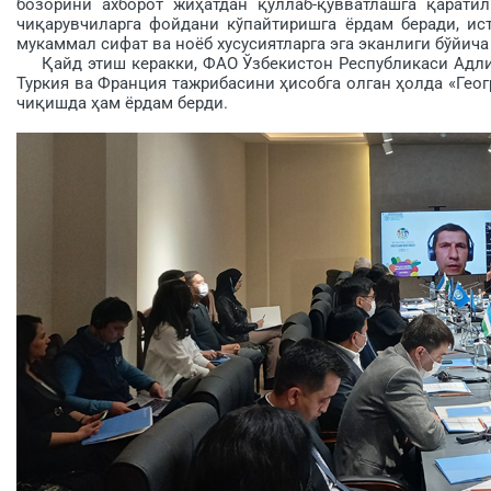
бозорини ахборот жиҳатдан қўллаб-қувватлашга қарати
чиқарувчиларга фойдани кўпайтиришга ёрдам беради, ист
мукаммал сифат ва ноёб хусусиятларга эга эканлиги бўйич
Қайд этиш керакки, ФАО Ўзбекистон Республикаси Адлия 
Туркия ва Франция тажрибасини ҳисобга олган ҳолда «Геог
чиқишда ҳам ёрдам берди.