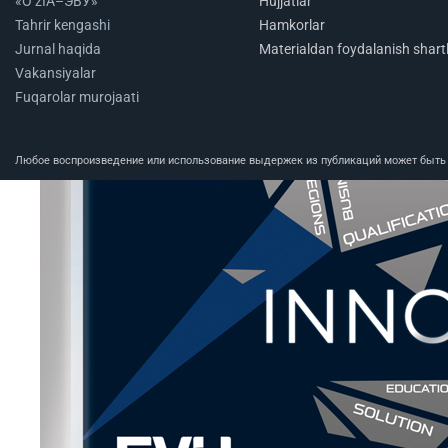
«O‘zIA–ЭВУ»
Hujjatlar
Tahrir kengashi
Hamkorlar
Jurnal haqida
Materialdan foydalanish shartl
Vakansiyalar
Fuqarolar murojaati
Любое воспроизведение или использование выдержек из публикаций может быть п