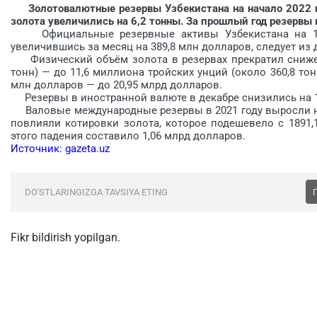
Золотовалютные резервы Узбекистана на начало 2022 го
золота увеличились на 6,2 тонны. За прошлый год резервы 
Официальные резервные активы Узбекистана на 1 ян
увеличившись за месяц на 389,8 млн долларов, следует из
Физический объём золота в резервах прекратил снижени
тонн) — до 11,6 миллиона тройских унций (около 360,8 тон
млн долларов — до 20,95 млрд долларов.
Резервы в иностранной валюте в декабре снизились на 11
Валовые международные резервы в 2021 году выросли на 2
повлияли котировки золота, которое подешевело с 1891,1
этого падения составило 1,06 млрд долларов.
Источник: gazeta.uz
DO'STLARINGIZGA TAVSIYA ETING
Fikr bildirish yopilgan.