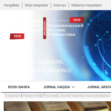
Yangiliklar
Ilmiy maqolalar
Intervyu
Reklama maqolalari
BOSH SAHIFA
JURNAL HAQIDA
JURNAL ARXIV
Главная
|
Новости
|
(Русский) Золотовалютные резервы 