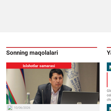
Sonning maqolalari
Y
Islohotlar samarasi
Gl
os
ch
10/06/2026