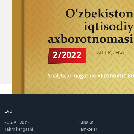
EVU
«O‘zIA–ЭВУ»
Hujjatlar
Tahrir kengashi
Hamkorlar