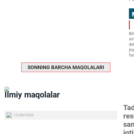
Bi
xo
de
jo
fao
SONNING BARCHA MAQOLALARI
Ilmiy maqolalar
Tad
res
12/06/2026
sam
iqt