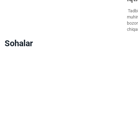
Tadbir
muhim
bozorg
chiqa
Sohalar