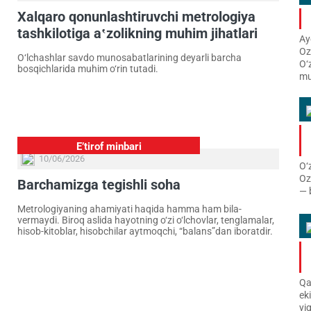
Xalqaro qonunlashtiruvchi metrologiya
tashkilotiga a‛zolikning muhim jihatlari
Ay
Oz
O‘lchashlar savdo munosabatlarining deyarli barcha
O‘
bosqichlarida muhim o‘rin tutadi.
mu
E’tirof minbari
10/06/2026
O‘
Oz
Barchamizga tegishli soha
— 
Metrologiyaning ahamiyati haqida hamma ham bila­
vermaydi. Biroq aslida hayotning o‘zi o‘lchovlar, tenglamalar,
hisob-kitoblar, hisob­chilar aytmoqchi, “balans”dan ibo­ratdir.
Qa
ek
yi