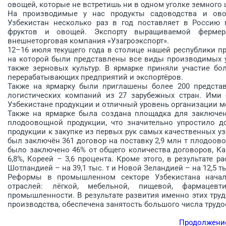
овощей, которые не встретишь ни в одном уголке земного 
На производимые у нас продукты садоводства и ово
Узбекистан несколько раз в год поставляет в Россию
фруктов и овощей. Экспорту выращиваемой фермера
внешнеторговая компания «Узагроэкспорт».
12–16 июля текущего года в столице нашей республики 
на которой были представлены все виды производимых у 
также зерновых культур. В ярмарке приняли участие бо
перерабатывающих предприятий и экспортёров.
Также на ярмарку были приглашены более 200 представ
логистических компаний из 27 зарубежных стран. Ими
Узбекистане продукции и отличный уровень организации м
Также на ярмарке была создана площадка для заключен
плодоовощной продукции, что значительно упростило д
продукции к закупке из первых рук самых качественных 
был заключён 361 договор на поставку 2,9 млн т плодоов
было заключено 46% от общего количества договоров, Ка
6,8%, Кореей – 3,6 процента. Кроме этого, в результате
Шотландией – на 39,1 тыс. т и Новой Зеландией – на 12,5 ты
Реформы в промышленном секторе Узбекистана начали
отраслей: лёгкой, мебельной, пищевой, фармацевтич
промышленности. В результате развития именно этих тр
производства, обеспечена занятость большого числа труд
Продолжение