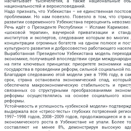
насчитывает тысячелетия, а также национальные о
национальностей и вероисповеданий.
Надо признать, что Узбекистан – не единственная постсов
проблемами. Но нам повезло. Повезло в том, что страну
развитии современного Узбекистана переоценить невозмо
Речь идёт о Президенте Респуб­лики – Исламе Каримове.
«шоковой терапии», ваучерной приватизации и стан
институтов и экспертов, следование которым во многих 
концентрации огромных богатств на одном полюсе и пос
культурного развития и добросовестно работающего населе
Выработанная Президентом ­Узбекистана модель переход
экономике, получившей впоследствии среди международных
на пяти ключевых принципах: приоритете экономики над
государства в проведении реформ, сильной социальной по
Благодаря следованию этой модели уже в 1996 году, в с
срок, страна остановила экономический спад, которы
обеспечила макроэкономическую стабильность и прист
связанных со структурными преобразованиями эконом
реформы осуществлялись на основе социального кон
реформы.
Устойчивость и успешность «узбекской модели» подтверж
выдержала все «стресс-­тесты» глубоких потрясений рег
1997–1998 годов, 2008–2009 годов, продолжающиеся и в 
экономического роста в Узбекистане не упали. Более т
составляют не менее 8%, демонстрируя высокую ад