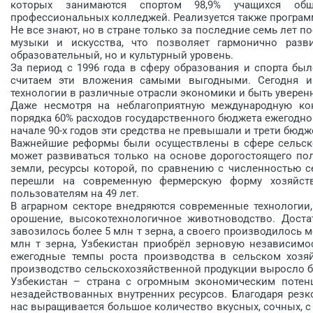
которых занимаются спортом 98,9% учащихся обще
профессиональных колледжей. Реализуется также програм
Не все знают, но в стране только за последние семь лет
музыки и искусства, что позволяет гармонично раз
образовательный, но и культурный уровень.
За период с 1996 года в сферу образования и спорта бы
считаем эти вложения самыми выгодными. Сегодня 
технологии в различные отрасли экономики и быть уверен
Даже несмотря на неблагоприятную международную кон
порядка 60% расходов государственного бюджета ежегодно
начале 90-х годов эти средства не превышали и трети бюдж
Важнейшие реформы были осуществлены в сфере сельског
может развиваться только на основе дорогостоящего по
земли, ресурсы которой, по сравнению с численностью с
перешли на современную фермерскую форму хозяйств
пользователям на 49 лет.
В аграрном секторе внедряются современные технологии, 
орошение, высокотехнологичное животноводство. Достат
завозилось более 5 млн т зерна, а своего производилось м
млн т зерна, Узбекистан приобрёл зерновую независимос
ежегодные темпы роста производства в сельском хозяй
производство сельскохозяйственной продукции выросло бол
Узбекистан – страна с огромным экономическим потен
незадействованных внутренних ресурсов. Благодаря рез
нас выращивается большое количество вкусных, сочных, с