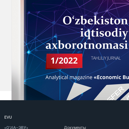
EVU
«O‘zIA–ЭВУ»
Документы