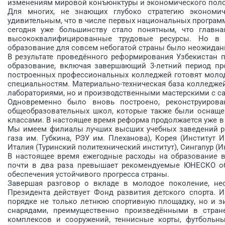
изменениям мировой конъюнктуры и экономического положе
Для многих, не знающих глубоко стратегию экономич
удивительным, что в числе первых национальных программ,
сегодня уже большинству стало понятным, что главна
высококвалифицированные трудовые ресурсы. Но в
образование для совсем небогатой страны было неожидан
В результате проведённого реформирования Узбекистан п
образование, включая завершающий 3-летний период про
построенных профессиональных колледжей готовят моло
специальностям. Материально-техническая база колледж
лабораториями, но и производственными мастерскими с 
Одновременно было вновь построено, реконструирова
общеобразовательных школ, ко­торые также были оснащ
классами. В настоящее время реформа продолжается уже в
Мы имеем филиалы лучших высших учебных заведений ряд
газа им. Губкина, РЭУ им. Плеханова), Корея (Институт И
Италия (Туринский политехнический институт), Сингапур (
В настоящее время ежегодные расходы на образование в
почти в два раза превышает рекомендуемые ­ЮНЕСКО о
обеспечения устойчивого прогресса страны.
Завершая разговор о вкладе в молодое поколение, нео
Президента действует Фонд развития детского спорта. 
порядке не только летнюю спортивную площадку, но и 
снарядами, преимущественно про­изведёнными в стран
комплексов и сооружений, теннисные корты, футбольн