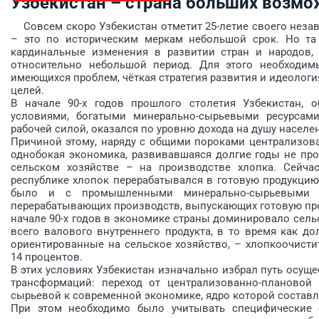
Узбекистан – страна больших возмо
Совсем скоро Узбекистан отметит 25-летие своего незав
– это по историческим меркам небольшой срок. Но та 
кардинальные изменения в развитии стран и народов, 
относительно небольшой период. Для этого необходим
имеющихся проблем, чёткая стратегия развития и идеолог
­целей.
В начале 90-х годов прошлого столетия Узбекистан, 
условиями, богатыми минерально-сырьевыми ресурсами
рабочей силой, оказался по уровню дохода на душу населе
Причиной этому, наряду с общими пороками централизов
однобокая экономика, развивавшаяся долгие годы не прос
сельском хозяйстве – на производстве хлопка. Сейча
республике хлопок перерабатывался в готовую продукцию 
было и с промышленными минерально-сырьевыми р
перерабатывающих производств, выпус­кающих готовую пр
начале 90-х годов в экономике страны доминировало сельс
всего валового внутреннего продукта, в то время как до
ориентированные на сельское хозяйство, – хлопкоочисти
14 процентов.
В этих условиях Узбекистан изначально избрал путь осущ
трансформаций: переход от централизованно-плановой 
сырьевой к современной экономике, ядро которой составл
При этом необходимо было учитывать специфические о