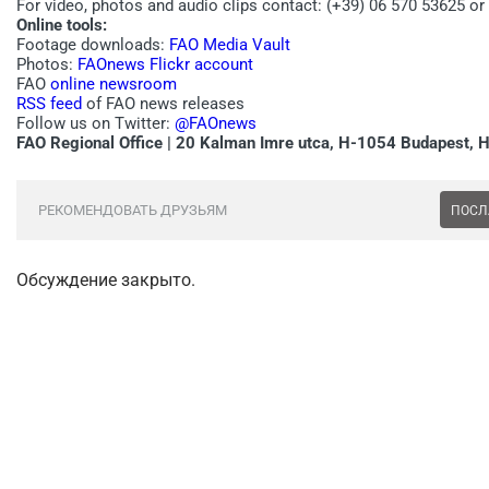
For video, photos and audio clips contact: (+39) 06 570 53625 or
Online tools:
Footage downloads:
FAO Media Vault
Photos:
FAOnews Flickr account
FAO
online newsroom
RSS feed
of FAO news releases
Follow us on Twitter:
@FAOnews
FAO Regional Office | 20 Kalman Imre utca, H-1054 Budapest, 
РЕКОМЕНДОВАТЬ ДРУЗЬЯМ
ПОСЛ
Обсуждение закрыто.