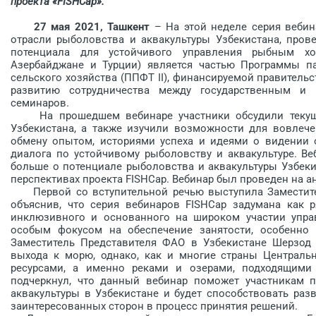
проекта «FISHCap».
27 мая 2021, Ташкент
– На этой неделе серия вебин
отрасли рыболовства и аквакультуры Узбекистана, прове
потенциала для устойчивого управления рыбным хо
Азербайджане и Турции) является частью Программы па
сельского хозяйства (ППФТ II), финансируемой правитель
развитию сотрудничества между государственным и
семинаров.
На прошедшем вебинаре участники обсудили текущее
Узбекистана, а также изучили возможности для вовлече
обмену опытом, историями успеха и идеями о видении 
диалога по устойчивому рыболовству и аквакультуре. В
больше о потенциале рыболовства и аквакультуры Узбеки
перспективах проекта FISHCap. Вебинар был проведен на а
Первой со вступительной речью выступила Заместител
объяснив, что серия вебинаров FISHCap задумана как 
инклюзивного и основанного на широком участии управ
особым фокусом на обеспечение занятости, особенно
Заместитель Представителя ФАО в Узбекистане Шерзод 
выхода к морю, однако, как и многие страны Централь
ресурсами, а именно реками и озерами, подходящими 
подчеркнул, что данный вебинар поможет участникам п
аквакультуры в Узбекистане и будет способствовать ра
заинтересованных сторон в процесс принятия решений.