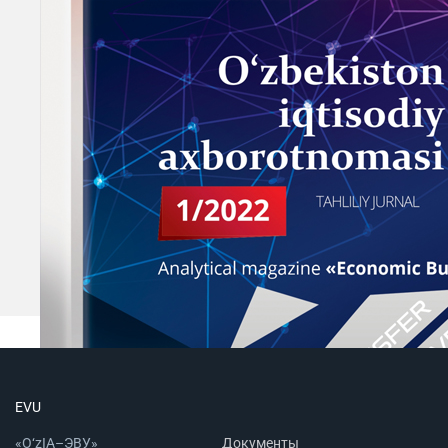
EVU
«O‘zIA–ЭВУ»
Документы