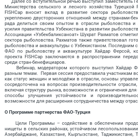
Далее со вступительной речью выступил заместитель Ген
Министерства сельского и лесного хозяйства Турецкой 
FISHCap вносит вклад в развитие сектора рыболовств
укреплению двусторонних отношений между странами-бен
рада делиться своим опытом в отрасли рыболовства и 
усилия правительства Узбекистана в развитии рыболовств
Ассоциации «Узбекбаликсаноат» Шухрат Рахматов отметил
сектора рыболовства. Рахматов также приветствовал гот
рыболовства и аквакультуры с Узбекистаном. Последним 
ФАО по рыболовству и аквакультуре Хайдар Ферсой, к
проекта FISHCap заключаются в распространении перед
среди стран-бенефициаров.
Вебинар, модератором которого выступил Хайдар Фер
разным темам. Первая сессия предоставила участникам в
как статус женщин и молодёжи в отрасли, основы управле
сосредоточена на вопросах производительности отрасли,
включая структуру рынка, возможности и ограничения для 
способы улучшения устойчивости и производительно
возможности для расширения сотрудничества между отра
О Программе партнерства ФАО-Турция
Цели Программы – содействие в обеспечении продово
нищеты в сельских районах, устойчивом лесопользовании
Азербайджане, Казахстане, Кыргызстане, Таджикистане, Т